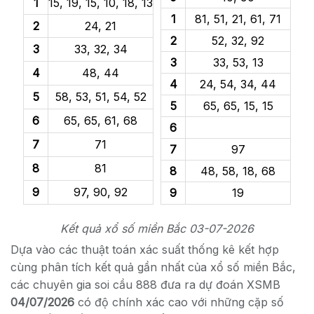
1
15, 19, 15, 10, 18, 13
1
81, 51, 21, 61, 71
2
24, 21
2
52, 32, 92
3
33, 32, 34
3
33, 53, 13
4
48, 44
4
24, 54, 34, 44
5
58, 53, 51, 54, 52
5
65, 65, 15, 15
6
65, 65, 61, 68
6
7
71
7
97
8
81
8
48, 58, 18, 68
9
97, 90, 92
9
19
Kết quả xổ số miền Bắc
03-07-2026
Dựa vào các thuật toán xác suất thống kê kết hợp
cùng phân tích kết quả gần nhất của xổ số miền Bắc,
các chuyên gia soi cầu 888 đưa ra dự đoán XSMB
04/07/2026
có độ chính xác cao với những cặp số