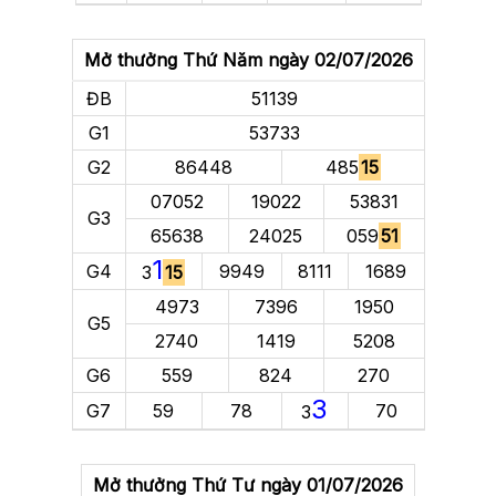
Mở thưởng Thứ Năm ngày 02/07/2026
ĐB
51139
G1
53733
G2
86448
485
15
07052
19022
53831
G3
65638
24025
059
51
1
G4
9949
8111
1689
3
15
4973
7396
1950
G5
2740
1419
5208
G6
559
824
270
3
G7
59
78
70
3
Mở thưởng Thứ Tư ngày 01/07/2026