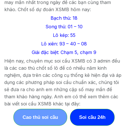
may mắn nhất trong ngày để các bạn cùng tham
khảo.
Chốt số dự đoán XSMB hôm nay:
Bạch thủ: 18
Song thủ: 01 – 10
Lô kép: 55
Lô xiên: 93 – 40 – 08
Giải đặc biệt: Chạm 5, chạm 9
Hiện nay, chuyên mục soi cầu XSMB có 3 admin đều
là các cao thủ chốt số lô đề có nhiều năm kinh
nghiệm, dựa trên các công cụ thống kê hiện đại và áp
dụng các phương pháp soi cầu chuẩn xác, chúng tôi
sẽ đưa ra cho anh em những cặp số may mắn để
tham khảo hàng ngày. Anh em có thể xem thêm các
bài viết soi cầu XSMB khác tại đây:
Cao thủ soi cầu
Soi cầu 24h