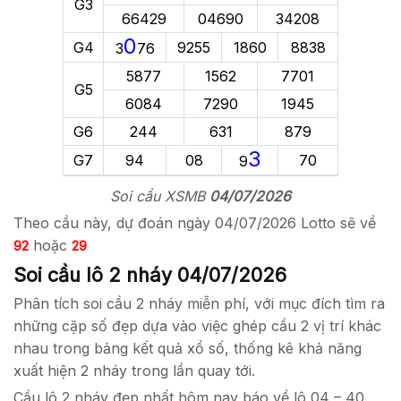
G3
66429
04690
34208
0
G4
9255
1860
8838
3
76
5877
1562
7701
G5
6084
7290
1945
G6
244
631
879
3
G7
94
08
70
9
Soi cầu XSMB
04/07/2026
Theo cầu này, dự đoán ngày 04/07/2026 Lotto sẽ về
hoặc
92
29
Soi cầu lô 2 nháy
04/07/2026
Phân tích soi cầu 2 nháy miễn phí, với mục đích tìm ra
những cặp số đẹp dựa vào việc ghép cầu 2 vị trí khác
nhau trong bảng kết quả xổ số, thống kê khả năng
xuất hiện 2 nháy trong lần quay tới.
Cầu lô 2 nháy đẹp nhất hôm nay báo về lô 04 – 40.