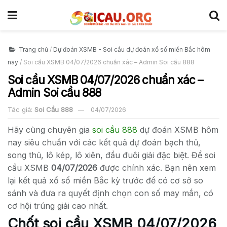
Trang chủ
/
Dự đoán XSMB - Soi cầu dự đoán xổ số miền Bắc hôm
nay
/
Soi cầu XSMB 04/07/2026 chuẩn xác – Admin Soi cầu 888
Soi cầu XSMB 04/07/2026 chuẩn xác –
Admin Soi cầu 888
Tác giả:
Soi Cầu 888
04/07/2026
Hãy cùng chuyên gia
soi cầu 888
dự đoán XSMB hôm
nay siêu chuẩn với các kết quả dự đoán bạch thủ,
song thủ, lô kép, lô xiên, đầu đuôi giải đặc biệt.
Để soi
cầu XSMB
04/07/2026
được chính xác. Bạn nên xem
lại kết quả xổ số miền Bắc kỳ trước để có cơ sở so
sánh và đưa ra quyết định chọn con số may mắn, có
cơ hội trúng giải cao nhất.
Chốt soi cầu XSMB
04/07/2026