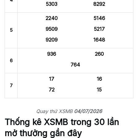
5303
8292
2240
5146
9509
5217
5
9209
1648
936
260
6
764
17
16
7
72
15
Quay thử XSMB
04/07/2026
Thống kê XSMB trong 30 lần
mở thưởng gần đây