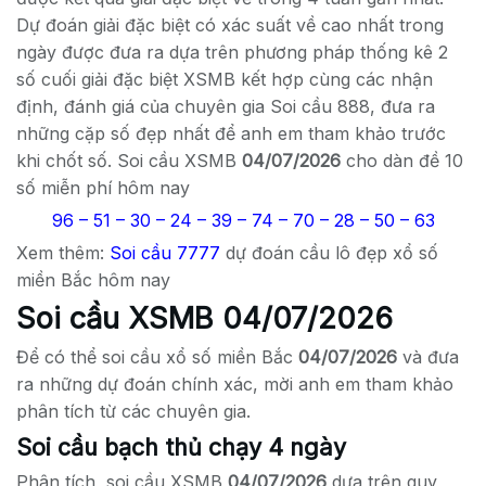
Dự đoán giải đặc biệt có xác suất về cao nhất trong
ngày được đưa ra dựa trên phương pháp thống kê 2
số cuối giải đặc biệt XSMB kết hợp cùng các nhận
định, đánh giá của chuyên gia Soi cầu 888, đưa ra
những cặp số đẹp nhất để anh em tham khảo trước
khi chốt số.
Soi cầu XSMB
04/07/2026
cho dàn đề 10
số miễn phí hôm nay
96 – 51 – 30 – 24 – 39 – 74 – 70 – 28 – 50 – 63
Xem thêm:
Soi cầu 7777
dự đoán cầu lô đẹp xổ số
miền Bắc hôm nay
Soi cầu XSMB
04/07/2026
Để có thể soi cầu xổ số miền Bắc
04/07/2026
và đưa
ra những dự đoán chính xác, mời anh em tham khảo
phân tích từ các chuyên gia.
Soi cầu bạch thủ chạy 4 ngày
Phân tích, soi cầu XSMB
04/07/2026
dựa trên quy