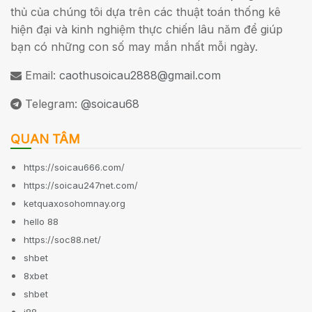
thủ của chúng tôi dựa trên các thuật toán thống kê
hiện đại và kinh nghiệm thực chiến lâu năm để giúp
bạn có những con số may mắn nhất mỗi ngày.
Email:
caothusoicau2888@gmail.com
Telegram:
@soicau68
QUAN TÂM
https://soicau666.com/
https://soicau247net.com/
ketquaxosohomnay.org
hello 88
https://soc88.net/
shbet
8xbet
shbet
j88