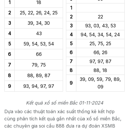
1
18
1
2
25, 22, 26, 24, 25
2
22
3
39, 34, 30
3
93, 03, 43, 53
4
43
4
94, 54, 34, 54, 24
5
25, 75, 25
5
59, 54, 53, 54
6
66, 26
6
66
7
97, 97, 87
7
79, 75
8
88, 18
8
88, 89, 87
39, 09, 59, 79, 89,
9
9
93, 94, 97, 97
09
Kết quả xổ số miền Bắc
01-11-2024
Dựa vào các thuật toán xác suất thống kê kết hợp
cùng phân tích kết quả gần nhất của xổ số miền Bắc,
các chuyên gia soi cầu 888 đưa ra dự đoán XSMB