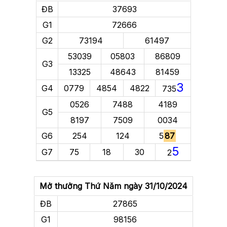
ĐB
37693
G1
72666
G2
73194
61497
53039
05803
86809
G3
13325
48643
81459
3
G4
0779
4854
4822
735
0526
7488
4189
G5
8197
7509
0034
G6
254
124
5
87
5
G7
75
18
30
2
Mở thưởng Thứ Năm ngày 31/10/2024
ĐB
27865
G1
98156