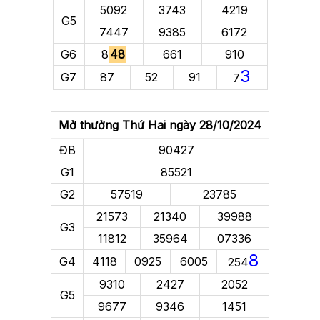
5092
3743
4219
G5
7447
9385
6172
G6
8
48
661
910
3
G7
87
52
91
7
Mở thưởng Thứ Hai ngày 28/10/2024
ĐB
90427
G1
85521
G2
57519
23785
21573
21340
39988
G3
11812
35964
07336
8
G4
4118
0925
6005
254
9310
2427
2052
G5
9677
9346
1451