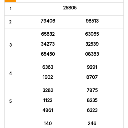
25805
1
79406
98513
2
65832
63065
34273
32539
3
65450
08383
6363
9291
4
1902
8707
3282
7875
1122
8235
5
4861
6323
140
246