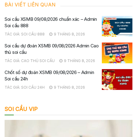
BÀI VIẾT LIÊN QUAN
Soi cầu XSMB 09/08/2026 chuẩn xác – Admin
Soi cầu 888
TÁC GIẢ:
SOI CẦU 888
9 THÁNG 8, 2026
Soi cầu dự đoán XSMB 09/08/2026 Admin Cao
thủ soi cầu
TÁC GIẢ:
CAO THỦ SOI CẦU
9 THÁNG 8, 2026
Chốt số dự đoán XSMB 09/08/2026 – Admin
Soi cầu 24h
TÁC GIẢ:
SOI CẦU 24H
9 THÁNG 8, 2026
SOI CẦU VIP