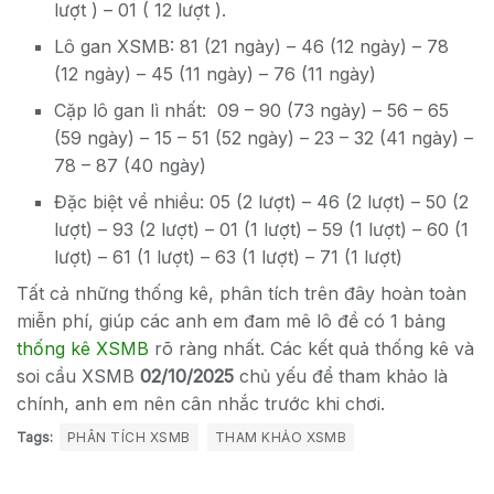
lượt ) – 01 ( 12 lượt ).
Lô gan XSMB: 81 (21 ngày) – 46 (12 ngày) – 78
(12 ngày) – 45 (11 ngày) – 76 (11 ngày)
Cặp lô gan lì nhất: 09 – 90 (73 ngày) – 56 – 65
(59 ngày) – 15 – 51 (52 ngày) – 23 – 32 (41 ngày) –
78 – 87 (40 ngày)
Đặc biệt về nhiều: 05 (2 lượt) – 46 (2 lượt) – 50 (2
lượt) – 93 (2 lượt) – 01 (1 lượt) – 59 (1 lượt) – 60 (1
lượt) – 61 (1 lượt) – 63 (1 lượt) – 71 (1 lượt)
Tất cả những thống kê, phân tích trên đây hoàn toàn
miễn phí, giúp các anh em đam mê lô đề có 1 bảng
thống kê XSMB
rõ ràng nhất. Các kết quả thống kê và
soi cầu XSMB
02/10/2025
chủ yếu để tham khảo là
chính, anh em nên cân nhắc trước khi chơi.
Tags:
PHÂN TÍCH XSMB
THAM KHẢO XSMB