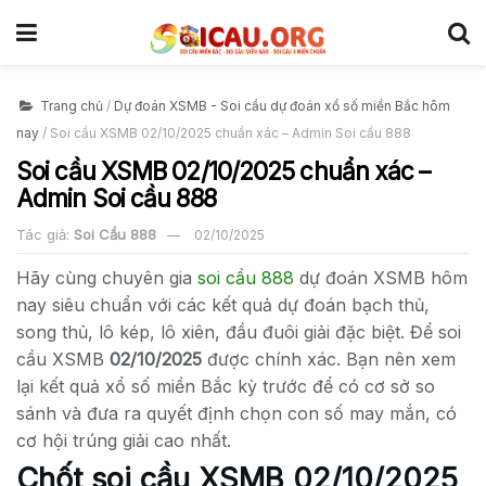
Trang chủ
/
Dự đoán XSMB - Soi cầu dự đoán xổ số miền Bắc hôm
nay
/
Soi cầu XSMB 02/10/2025 chuẩn xác – Admin Soi cầu 888
Soi cầu XSMB 02/10/2025 chuẩn xác –
Admin Soi cầu 888
Tác giả:
Soi Cầu 888
02/10/2025
Hãy cùng chuyên gia
soi cầu 888
dự đoán XSMB hôm
nay siêu chuẩn với các kết quả dự đoán bạch thủ,
song thủ, lô kép, lô xiên, đầu đuôi giải đặc biệt.
Để soi
cầu XSMB
02/10/2025
được chính xác. Bạn nên xem
lại kết quả xổ số miền Bắc kỳ trước để có cơ sở so
sánh và đưa ra quyết định chọn con số may mắn, có
cơ hội trúng giải cao nhất.
Chốt soi cầu XSMB
02/10/2025