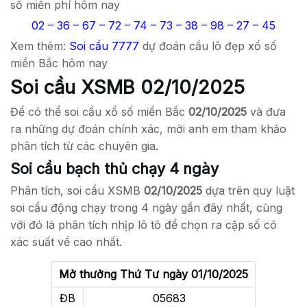
số miễn phí hôm nay
02 – 36 – 67 – 72 – 74 – 73 – 38 – 98 – 27 – 45
Xem thêm:
Soi cầu 7777
dự đoán cầu lô đẹp xổ số
miền Bắc hôm nay
Soi cầu XSMB
02/10/2025
Để có thể soi cầu xổ số miền Bắc
02/10/2025
và đưa
ra những dự đoán chính xác, mời anh em tham khảo
phân tích từ các chuyên gia.
Soi cầu bạch thủ chạy 4 ngày
Phân tích, soi cầu XSMB
02/10/2025
dựa trên quy luật
soi cầu động chạy trong 4 ngày gần đây nhất, cùng
với đó là phân tích nhịp lô tô để chọn ra cặp số có
xác suất về cao nhất.
Mở thưởng Thứ Tư ngày 01/10/2025
ĐB
05683