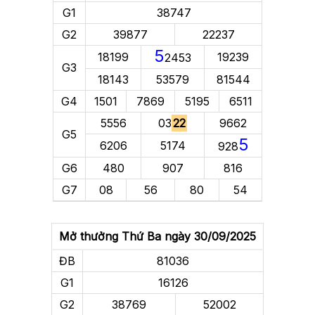
G1
38747
G2
39877
22237
5
18199
19239
2453
G3
18143
53579
81544
G4
1501
7869
5195
6511
5556
03
22
9662
G5
5
6206
5174
928
G6
480
907
816
G7
08
56
80
54
Mở thưởng Thứ Ba ngày 30/09/2025
ĐB
81036
G1
16126
G2
38769
52002