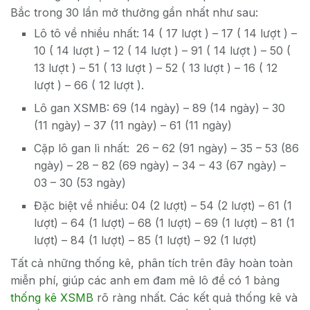
Bắc trong 30 lần mở thưởng gần nhất như sau:
Lô tô về nhiều nhất: 14 ( 17 lượt ) – 17 ( 14 lượt ) –
10 ( 14 lượt ) – 12 ( 14 lượt ) – 91 ( 14 lượt ) – 50 (
13 lượt ) – 51 ( 13 lượt ) – 52 ( 13 lượt ) – 16 ( 12
lượt ) – 66 ( 12 lượt ).
Lô gan XSMB: 69 (14 ngày) – 89 (14 ngày) – 30
(11 ngày) – 37 (11 ngày) – 61 (11 ngày)
Cặp lô gan lì nhất: 26 – 62 (91 ngày) – 35 – 53 (86
ngày) – 28 – 82 (69 ngày) – 34 – 43 (67 ngày) –
03 – 30 (53 ngày)
Đặc biệt về nhiều: 04 (2 lượt) – 54 (2 lượt) – 61 (1
lượt) – 64 (1 lượt) – 68 (1 lượt) – 69 (1 lượt) – 81 (1
lượt) – 84 (1 lượt) – 85 (1 lượt) – 92 (1 lượt)
Tất cả những thống kê, phân tích trên đây hoàn toàn
miễn phí, giúp các anh em đam mê lô đề có 1 bảng
thống kê XSMB
rõ ràng nhất. Các kết quả thống kê và