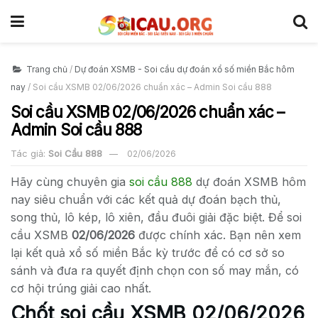
Trang chủ
/
Dự đoán XSMB - Soi cầu dự đoán xổ số miền Bắc hôm
nay
/
Soi cầu XSMB 02/06/2026 chuẩn xác – Admin Soi cầu 888
Soi cầu XSMB 02/06/2026 chuẩn xác –
Admin Soi cầu 888
Tác giả:
Soi Cầu 888
02/06/2026
Hãy cùng chuyên gia
soi cầu 888
dự đoán XSMB hôm
nay siêu chuẩn với các kết quả dự đoán bạch thủ,
song thủ, lô kép, lô xiên, đầu đuôi giải đặc biệt.
Để soi
cầu XSMB
02/06/2026
được chính xác. Bạn nên xem
lại kết quả xổ số miền Bắc kỳ trước để có cơ sở so
sánh và đưa ra quyết định chọn con số may mắn, có
cơ hội trúng giải cao nhất.
Chốt soi cầu XSMB
02/06/2026