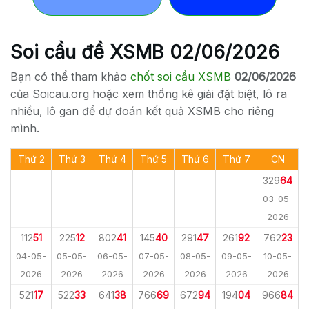
Soi cầu đề XSMB
02/06/2026
Bạn có thể tham khảo
chốt soi cầu XSMB
02/06/2026
của Soicau.org hoặc xem thống kê giải đặt biệt, lô ra
nhiều, lô gan để dự đoán kết quả XSMB cho riêng
mình.
Thứ 2
Thứ 3
Thứ 4
Thứ 5
Thứ 6
Thứ 7
CN
329
64
03-05-
2026
112
51
225
12
802
41
145
40
291
47
261
92
762
23
04-05-
05-05-
06-05-
07-05-
08-05-
09-05-
10-05-
2026
2026
2026
2026
2026
2026
2026
521
17
522
33
641
38
766
69
672
94
194
04
966
84