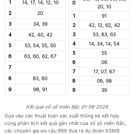
1
14, 17, 14, 12, 10
0
20, 10
2
20
1
91
3
34, 39
2
42, 12, 62, 42
3
53, 83, 63
4
42, 40, 42
4
14, 34, 14, 54
5
53, 54, 55, 50
5
55
6
63, 60, 62, 67
6
06
7
7
17, 07, 67
8
83, 80
8
08, 98
9
98, 91
9
39
Kết quả xổ số miền Bắc
01-06-2026
Dựa vào các thuật toán xác suất thống kê kết hợp
cùng phân tích kết quả gần nhất của xổ số miền Bắc,
các chuyên gia soi cầu 888 đưa ra dự đoán XSMB