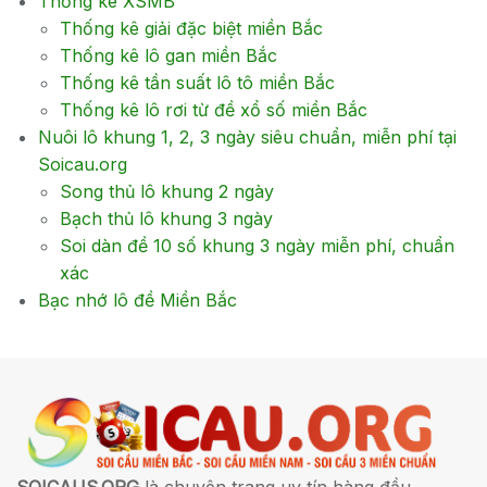
Thống kê XSMB
Thống kê giải đặc biệt miền Bắc
Thống kê lô gan miền Bắc
Thống kê tần suất lô tô miền Bắc
Thống kê lô rơi từ đề xổ số miền Bắc
Nuôi lô khung 1, 2, 3 ngày siêu chuẩn, miễn phí tại
Soicau.org
Song thủ lô khung 2 ngày
Bạch thủ lô khung 3 ngày
Soi dàn đề 10 số khung 3 ngày miễn phí, chuẩn
xác
Bạc nhớ lô đề Miền Bắc
SOICAUS.ORG
là chuyên trang uy tín hàng đầu