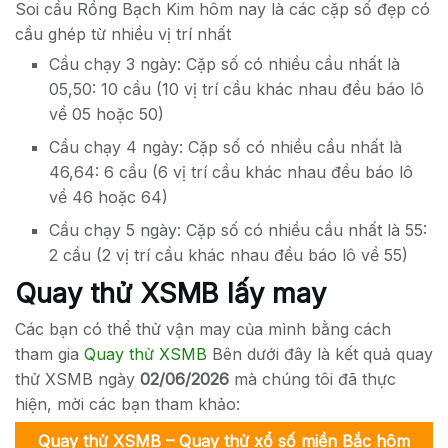
Soi cầu Rồng Bạch Kim hôm nay là các cặp số đẹp có
cầu ghép từ nhiều vị trí nhất
Cầu chạy 3 ngày: Cặp số có nhiều cầu nhất là
05,50: 10 cầu (10 vị trí cầu khác nhau đều báo lô
về 05 hoặc 50)
Cầu chạy 4 ngày: Cặp số có nhiều cầu nhất là
46,64: 6 cầu (6 vị trí cầu khác nhau đều báo lô
về 46 hoặc 64)
Cầu chạy 5 ngày: Cặp số có nhiều cầu nhất là 55:
2 cầu (2 vị trí cầu khác nhau đều báo lô về 55)
Quay thử XSMB lấy may
Các bạn có thể thử vận may của mình bằng cách
tham gia
Quay thử XSMB
Bên dưới đây là kết quả quay
thử XSMB ngày
02/06/2026
mà chúng tôi đã thực
hiện, mời các bạn tham khảo:
Quay thử XSMB – Quay thử xổ số miền Bắc hôm