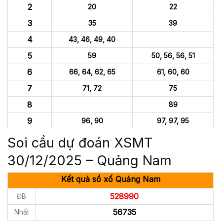
2
20
22
3
35
39
4
43, 46, 49, 40
5
59
50, 56, 56, 51
6
66, 64, 62, 65
61, 60, 60
7
71, 72
75
8
89
9
96, 90
97, 97, 95
Soi cầu dự đoán XSMT
30/12/2025 – Quảng Nam
Kết quả sổ xố
Quảng Nam
528990
ĐB
56735
Nhất