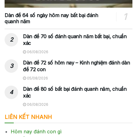
Dàn đề 64 số ngày hôm nay bất bại đánh
quanh năm
Dàn đề 70 số đánh quanh năm bất bại, chuẩn
xác
06/08/2026
Dàn đề 72 số hôm nay – Kinh nghiệm đánh dàn
đề 72 con
05/08/2026
Dàn đề 80 số bất bại đánh quanh năm, chuẩn
xác
06/08/2026
LIÊN KẾT NHANH
Hôm nay đánh con gì