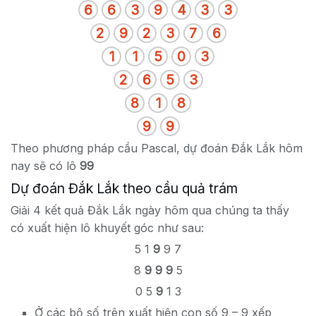
6
6
3
9
4
3
3
2
9
2
3
7
6
1
1
5
0
3
2
6
5
3
8
1
8
9
9
Theo phương pháp cầu Pascal, dự đoán Đắk Lắk hôm
nay sẽ có lô
99
Dự đoán Đắk Lắk theo cầu quả trám
Giải 4 kết quả Đắk Lắk ngày hôm qua chúng ta thấy
có xuất hiện lô khuyết góc như sau:
5
1
9
9
7
8
9
9
9
5
0
5
9
1
3
Ở các bộ số trên xuất hiện con số 9 – 9 xếp