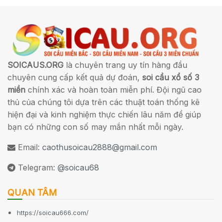
SOICAUS.ORG
là chuyên trang uy tín hàng đầu
chuyên cung cấp kết quả dự đoán,
soi cầu xổ số 3
miền
chính xác và hoàn toàn miễn phí. Đội ngũ cao
thủ của chúng tôi dựa trên các thuật toán thống kê
hiện đại và kinh nghiệm thực chiến lâu năm để giúp
bạn có những con số may mắn nhất mỗi ngày.
Email:
caothusoicau2888@gmail.com
Telegram:
@soicau68
QUAN TÂM
https://soicau666.com/