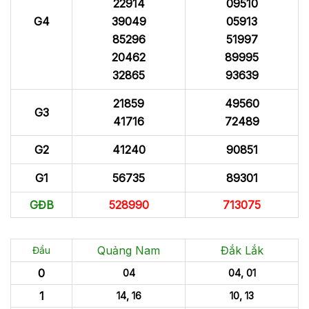
22914
09510
G4
39049
05913
85296
51997
20462
89995
32865
93639
21859
49560
G3
41716
72489
G2
41240
90851
G1
56735
89301
GĐB
528990
713075
Quảng Nam
Đắk Lắk
Đầu
0
04
04, 01
1
14, 16
10, 13