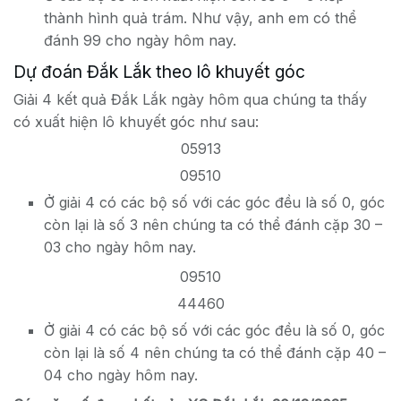
thành hình quả trám. Như vậy, anh em có thể
đánh 99 cho ngày hôm nay.
Dự đoán Đắk Lắk theo lô khuyết góc
Giải 4 kết quả Đắk Lắk ngày hôm qua chúng ta thấy
có xuất hiện lô khuyết góc như sau:
05913
09510
Ở giải 4 có các bộ số với các góc đều là số 0, góc
còn lại là số 3 nên chúng ta có thể đánh cặp 30 –
03 cho ngày hôm nay.
09510
44460
Ở giải 4 có các bộ số với các góc đều là số 0, góc
còn lại là số 4 nên chúng ta có thể đánh cặp 40 –
04 cho ngày hôm nay.