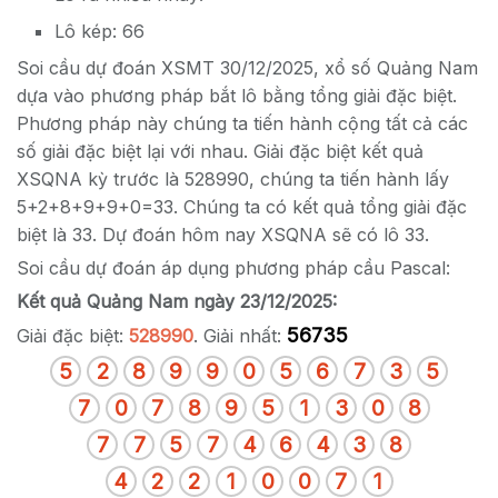
Lô kép: 66
Soi cầu dự đoán XSMT 30/12/2025, xổ số Quảng Nam
dựa vào phương pháp bắt lô bằng tổng giải đặc biệt.
Phương pháp này chúng ta tiến hành cộng tất cả các
số giải đặc biệt lại với nhau.
Giải đặc biệt kết quả
XSQNA kỳ trước là 528990, chúng ta tiến hành lấy
5+2+8+9+9+0=33. Chúng ta có kết quả tổng giải đặc
biệt là 33. Dự đoán hôm nay XSQNA sẽ có lô 33.
Soi cầu dự đoán áp dụng phương pháp cầu Pascal:
Kết quả Quảng Nam ngày 23/12/2025:
56735
Giải đặc biệt:
528990
. Giải nhất:
5
2
8
9
9
0
5
6
7
3
5
7
0
7
8
9
5
1
3
0
8
7
7
5
7
4
6
4
3
8
4
2
2
1
0
0
7
1