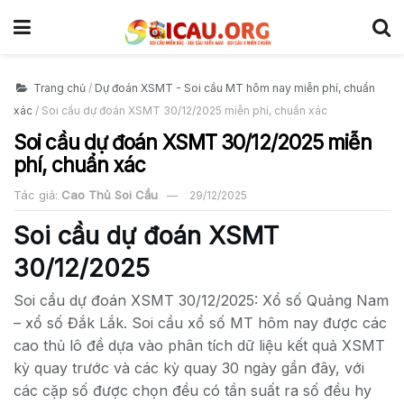
Trang chủ
/
Dự đoán XSMT - Soi cầu MT hôm nay miễn phí, chuẩn
xác
/
Soi cầu dự đoán XSMT 30/12/2025 miễn phí, chuẩn xác
Soi cầu dự đoán XSMT 30/12/2025 miễn
phí, chuẩn xác
Tác giả:
Cao Thủ Soi Cầu
29/12/2025
Soi cầu dự đoán XSMT
30/12/2025
Soi cầu dự đoán XSMT 30/12/2025: Xổ số Quảng Nam
– xổ số Đắk Lắk. Soi cầu xổ số MT hôm nay được các
cao thủ lô đề dựa vào phân tích dữ liệu kết quả XSMT
kỳ quay trước và các kỳ quay 30 ngày gần đây, với
các cặp số được chọn đều có tần suất ra số đều hy