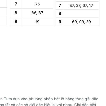
7
75
7
87, 37, 67, 17
8
86, 87
8
9
91
9
69, 09, 39
n Tum dựa vào phương pháp bắt lô bằng tổng giải đặc
 tất cả các số giải đặc biệt lại với nhau.
Giải đặc biệt