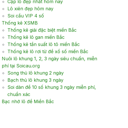
Cặp lô đẹp nhất hôm nay
Lô xiên đẹp hôm nay
Soi cầu VIP 4 số
Thống kê XSMB
Thống kê giải đặc biệt miền Bắc
Thống kê lô gan miền Bắc
Thống kê tần suất lô tô miền Bắc
Thống kê lô rơi từ đề xổ số miền Bắc
Nuôi lô khung 1, 2, 3 ngày siêu chuẩn, miễn
phí tại Soicau.org
Song thủ lô khung 2 ngày
Bạch thủ lô khung 3 ngày
Soi dàn đề 10 số khung 3 ngày miễn phí,
chuẩn xác
Bạc nhớ lô đề Miền Bắc