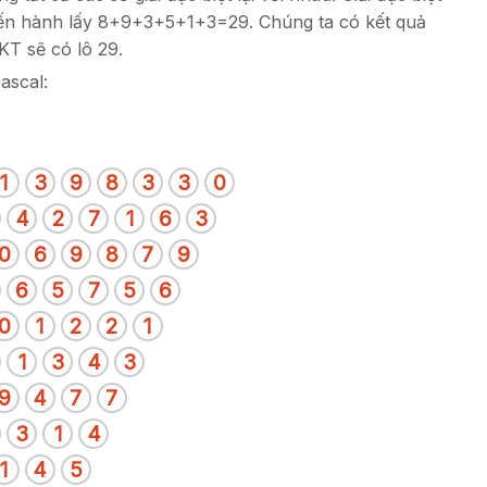
tiến hành lấy 8+9+3+5+1+3=29. Chúng ta có kết quả
KT sẽ có lô 29.
ascal:
1
3
9
8
3
3
0
4
2
7
1
6
3
0
6
9
8
7
9
6
5
7
5
6
0
1
2
2
1
1
3
4
3
9
4
7
7
3
1
4
1
4
5