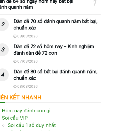
àn đề 64 số ngày hôm nay bất bại
ánh quanh năm
Dàn đề 70 số đánh quanh năm bất bại,
chuẩn xác
08/08/2026
Dàn đề 72 số hôm nay – Kinh nghiệm
đánh dàn đề 72 con
07/08/2026
Dàn đề 80 số bất bại đánh quanh năm,
chuẩn xác
08/08/2026
IÊN KẾT NHANH
Hôm nay đánh con gì
Soi cầu VIP
Soi cầu 1 số duy nhất