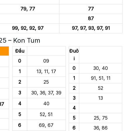
79, 77
77
87
99, 92, 92, 97
97, 97, 93, 97, 91
25 – Kon Tum
Đầu
Đuô
i
0
09
0
30, 40
1
13, 11, 17
1
91, 51, 11
2
25
2
52
3
30, 36, 37, 39
3
13
4
40
37
4
5
52, 51
5
25, 75
6
69, 67
6
36, 86