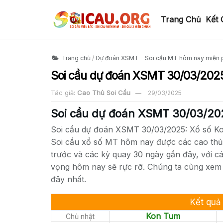
Trang Chủ
Kết 
Trang chủ
/
Dự đoán XSMT - Soi cầu MT hôm nay miễn p
Soi cầu dự đoán XSMT 30/03/2025
Tác giả:
Cao Thủ Soi Cầu
29/03/2025
Soi cầu dự đoán XSMT 30/03/20
Soi cầu dự đoán XSMT 30/03/2025: Xổ số K
Soi cầu xổ số MT hôm nay được các cao thủ 
trước và các kỳ quay 30 ngày gần đây, với c
vọng hôm nay sẽ rực rỡ. Chúng ta cùng xem 
đây nhất.
Kết quả
Kon Tum
Chủ nhật