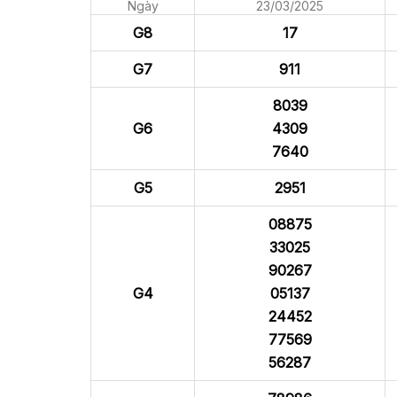
Ngày
23/03/2025
G8
17
G7
911
8039
G6
4309
7640
G5
2951
08875
33025
90267
G4
05137
24452
77569
56287