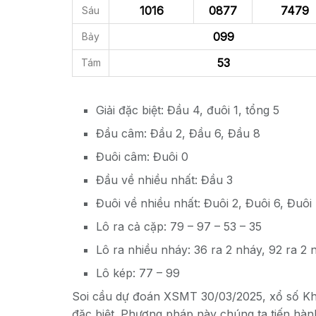
1016
0877
7479
Sáu
099
Bảy
53
Tám
Giải đặc biệt: Đầu 4, đuôi 1, tổng 5
Đầu câm: Đầu 2, Đầu 6, Đầu 8
Đuôi câm: Đuôi 0
Đầu về nhiều nhất: Đầu 3
Đuôi về nhiều nhất: Đuôi 2, Đuôi 6, Đuôi 
Lô ra cả cặp: 79 – 97 – 53 – 35
Lô ra nhiều nháy: 36 ra 2 nháy, 92 ra 2 
Lô kép: 77 – 99
Soi cầu dự đoán XSMT 30/03/2025, xổ số Kh
đặc biệt. Phương pháp này chúng ta tiến hành 