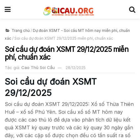
Trang chủ
/
Dự đoán XSMT - Soi cầu MT hôm nay miễn phí, chuẩn
xác
/
Soi cầu dự đoán XSMT 29/12/2025 miễn phí, chuẩn xác
Soi cầu dự đoán XSMT 29/12/2025 miễn
phí, chuẩn xác
Tác giả:
Cao Thủ Soi Cầu
28/12/2025
Soi cầu dự đoán XSMT
29/12/2025
Soi cầu dự đoán XSMT 29/12/2025: Xổ số Thừa Thiên
Huế – xổ số Phú Yên. Soi cầu xổ số MT hôm nay
được các cao thủ lô đề dựa vào phân tích dữ liệu kết
quả XSMT kỳ quay trước và các kỳ quay 30 ngày gần
đây, với các cặp số được chọn đều có tần suất ra số