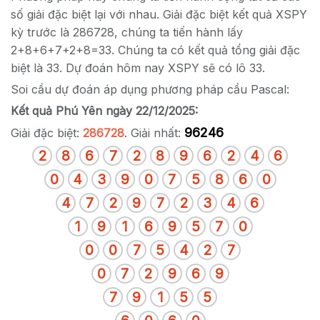
số giải đặc biệt lại với nhau.
Giải đặc biệt kết quả XSPY
kỳ trước là 286728, chúng ta tiến hành lấy
2+8+6+7+2+8=33. Chúng ta có kết quả tổng giải đặc
biệt là 33. Dự đoán hôm nay XSPY sẽ có lô 33.
Soi cầu dự đoán áp dụng phương pháp cầu Pascal:
Kết quả Phú Yên ngày 22/12/2025:
96246
Giải đặc biệt:
286728
. Giải nhất:
2
8
6
7
2
8
9
6
2
4
6
0
4
3
9
0
7
5
8
6
0
4
7
2
9
7
2
3
4
6
1
9
1
6
9
5
7
0
0
0
7
5
4
2
7
0
7
2
9
6
9
7
9
1
5
5