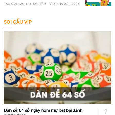
TÁC GIẢ:
CAO THỦ SOI CẦU
5 THÁNG 8, 2026
SOI CẦU VIP
Dàn đề 64 số ngày hôm nay bất bại đánh