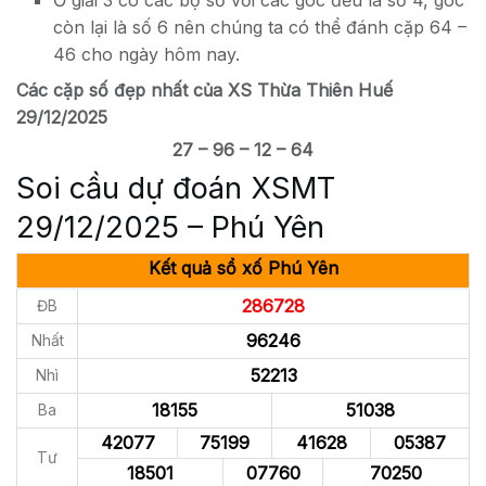
Ở giải 3 có các bộ số với các góc đều là số 4, góc
còn lại là số 6 nên chúng ta có thể đánh cặp 64 –
46 cho ngày hôm nay.
Các cặp số đẹp nhất của XS Thừa Thiên Huế
29/12/2025
27 – 96 – 12 – 64
Soi cầu dự đoán XSMT
29/12/2025 – Phú Yên
Kết quả sổ xố
Phú Yên
286728
ĐB
96246
Nhất
52213
Nhì
18155
51038
Ba
42077
75199
41628
05387
Tư
18501
07760
70250