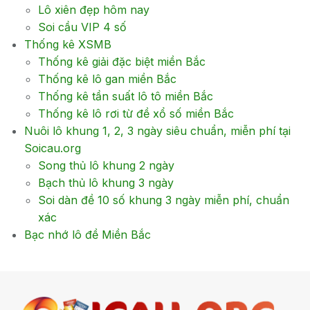
Lô xiên đẹp hôm nay
Soi cầu VIP 4 số
Thống kê XSMB
Thống kê giải đặc biệt miền Bắc
Thống kê lô gan miền Bắc
Thống kê tần suất lô tô miền Bắc
Thống kê lô rơi từ đề xổ số miền Bắc
Nuôi lô khung 1, 2, 3 ngày siêu chuẩn, miễn phí tại
Soicau.org
Song thủ lô khung 2 ngày
Bạch thủ lô khung 3 ngày
Soi dàn đề 10 số khung 3 ngày miễn phí, chuẩn
xác
Bạc nhớ lô đề Miền Bắc