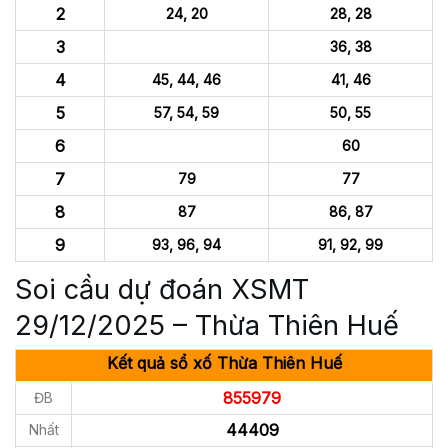
2
24, 20
28, 28
3
36, 38
4
45, 44, 46
41, 46
5
57, 54, 59
50, 55
6
60
7
79
77
8
87
86, 87
9
93, 96, 94
91, 92, 99
Soi cầu dự đoán XSMT
29/12/2025 – Thừa Thiên Huế
Kết quả sổ xố
Thừa Thiên Huế
855979
ĐB
44409
Nhất