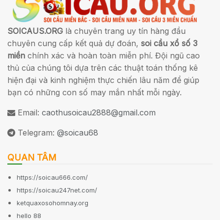
SOICAUS.ORG
là chuyên trang uy tín hàng đầu
chuyên cung cấp kết quả dự đoán,
soi cầu xổ số 3
miền
chính xác và hoàn toàn miễn phí. Đội ngũ cao
thủ của chúng tôi dựa trên các thuật toán thống kê
hiện đại và kinh nghiệm thực chiến lâu năm để giúp
bạn có những con số may mắn nhất mỗi ngày.
Email:
caothusoicau2888@gmail.com
Telegram:
@soicau68
QUAN TÂM
https://soicau666.com/
https://soicau247net.com/
ketquaxosohomnay.org
hello 88