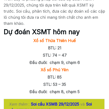
29/12/2025, chúng tôi dựa trên kết quả XSMT kỳ
trước. Soi cầu, phân tích, đưa các dự đoán xổ các cặp
lô chúng tôi đưa ra chỉ mang tính chất cho anh em
tham khảo.
Dự đoán XSMT hôm nay
Xổ số Thừa Thiên Huế
BTL: 21
STL: 74 – 47
Đầu đuôi: chạm 9, chạm 6
Xổ số Phú Yên
BTL: 85
STL: 53 – 35
Đầu đuôi: chạm 8, chạm 5
Xem thêm
:
Soi cầu XSMB
29/12/2025
và
Soi