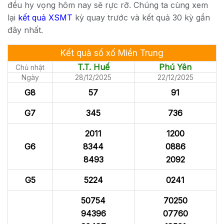
đều hy vọng hôm nay sẽ rực rỡ. Chúng ta cùng xem
lại
kết quả XSMT
kỳ quay trước và kết quả 30 kỳ gần
đây nhất.
Kết quả sổ xố Miền Trung
T.T. Huế
Phú Yên
Chủ nhật
Ngày
28/12/2025
22/12/2025
G8
57
91
G7
345
736
2011
1200
G6
8344
0886
8493
2092
G5
5224
0241
50754
70250
94396
07760