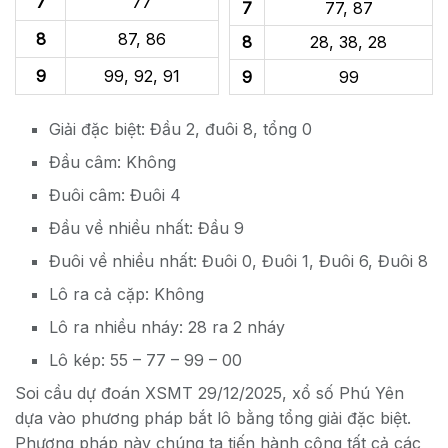
7
77
7
77, 87
8
87, 86
8
28, 38, 28
9
99, 92, 91
9
99
Giải đặc biệt: Đầu 2, đuôi 8, tổng 0
Đầu câm: Không
Đuôi câm: Đuôi 4
Đầu về nhiều nhất: Đầu 9
Đuôi về nhiều nhất: Đuôi 0, Đuôi 1, Đuôi 6, Đuôi 8
Lô ra cả cặp: Không
Lô ra nhiều nháy: 28 ra 2 nháy
Lô kép: 55 – 77 – 99 – 00
Soi cầu dự đoán XSMT 29/12/2025, xổ số Phú Yên
dựa vào phương pháp bắt lô bằng tổng giải đặc biệt.
Phương pháp này chúng ta tiến hành cộng tất cả các