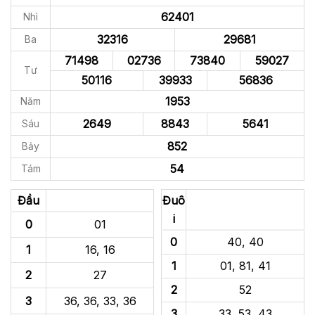
62401
Nhì
32316
29681
Ba
71498
02736
73840
59027
Tư
50116
39933
56836
1953
Năm
2649
8843
5641
Sáu
852
Bảy
54
Tám
Đầu
Đuô
i
0
01
0
40, 40
1
16, 16
1
01, 81, 41
2
27
2
52
3
36, 36, 33, 36
3
33, 53, 43