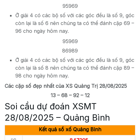
95969
Ở giải 4 có các bộ số với các góc đều là số 9, góc
còn lại là số 6 nên chúng ta có thể đánh cặp 69 –
96 cho ngày hôm nay.
95969
86989
Ở giải 4 có các bộ số với các góc đều là số 9, góc
còn lại là số 8 nên chúng ta có thể đánh cặp 89 –
98 cho ngày hôm nay.
Các cặp số đẹp nhất của XS Quảng Trị 28/08/2025
13 – 68 – 92 – 12
Soi cầu dự đoán XSMT
28/08/2025 – Quảng Bình
Kết quả sổ xố
Quảng Bình