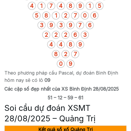
4
1
7
4
8
9
1
5
5
8
1
2
7
0
6
3
9
3
9
7
6
2
2
2
6
3
4
4
8
9
8
2
7
0
9
Theo phương pháp cầu Pascal, dự đoán Bình Định
hôm nay sẽ có lô
09
Các cặp số đẹp nhất của XS Bình Định 28/08/2025
51 – 12 – 59 – 61
Soi cầu dự đoán XSMT
28/08/2025 – Quảng Trị
Kết quả sổ xố
Quảng Trị