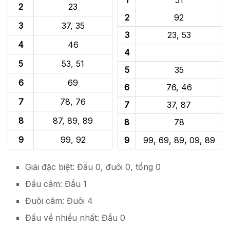
1
51
2
23
2
92
3
37, 35
3
23, 53
4
46
4
5
53, 51
5
35
6
69
6
76, 46
7
78, 76
7
37, 87
8
87, 89, 89
8
78
9
99, 92
9
99, 69, 89, 09, 89
Giải đặc biệt: Đầu 0, đuôi 0, tổng 0
Đầu câm: Đầu 1
Đuôi câm: Đuôi 4
Đầu về nhiều nhất: Đầu 0