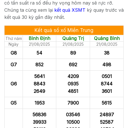
có tần suất ra số đều hy vọng hôm nay sẽ rực rỡ.
Chúng ta cùng xem lại
kết quả XSMT
kỳ quay trước và
kết quả 30 kỳ gần đây nhất.
Kết quả sổ xố Miền Trung
Bình Định
Quảng Trị
Quảng Bình
Thứ năm
Ngày
21/08/2025
21/08/2025
21/08/2025
G8
54
89
38
G7
852
692
498
5641
4209
0501
G6
8843
0935
8744
2649
4851
3601
G5
1953
7900
5615
56836
03546
24897
39933
10500
52587