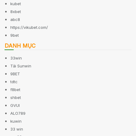
kubet
8xbet
abc8
https://vikubet.com/
9bet
DANH MỤC
33win
Tải Sunwin
9BET
tdtc
f8bet
shbet
GVUI
ALO789
kuwin
33 win