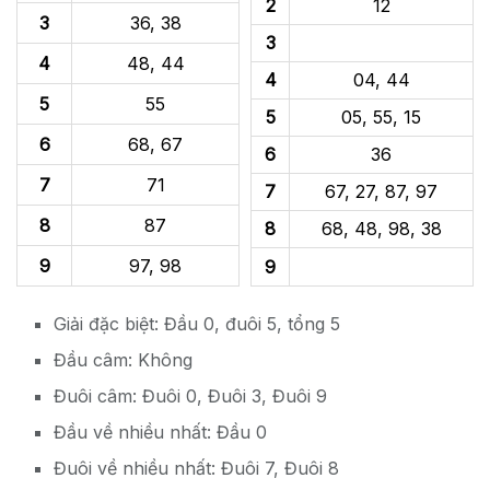
2
12
3
36, 38
3
4
48, 44
4
04, 44
5
55
5
05, 55, 15
6
68, 67
6
36
7
71
7
67, 27, 87, 97
8
87
8
68, 48, 98, 38
9
97, 98
9
Giải đặc biệt: Đầu 0, đuôi 5, tổng 5
Đầu câm: Không
Đuôi câm: Đuôi 0, Đuôi 3, Đuôi 9
Đầu về nhiều nhất: Đầu 0
Đuôi về nhiều nhất: Đuôi 7, Đuôi 8