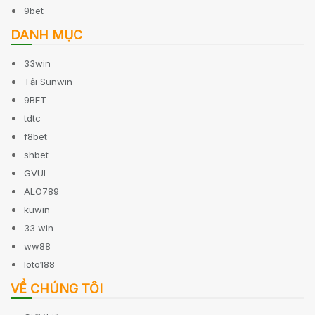
9bet
DANH MỤC
33win
Tải Sunwin
9BET
tdtc
f8bet
shbet
GVUI
ALO789
kuwin
33 win
ww88
loto188
VỀ CHÚNG TÔI