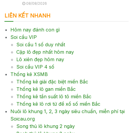
08/08/2026
LIÊN KẾT NHANH
Hôm nay đánh con gì
Soi cầu VIP
Soi cầu 1 số duy nhất
Cặp lô đẹp nhất hôm nay
Lô xiên đẹp hôm nay
Soi cầu VIP 4 số
Thống kê XSMB
Thống kê giải đặc biệt miền Bắc
Thống kê lô gan miền Bắc
Thống kê tần suất lô tô miền Bắc
Thống kê lô rơi từ đề xổ số miền Bắc
Nuôi lô khung 1, 2, 3 ngày siêu chuẩn, miễn phí tại
Soicau.org
Song thủ lô khung 2 ngày