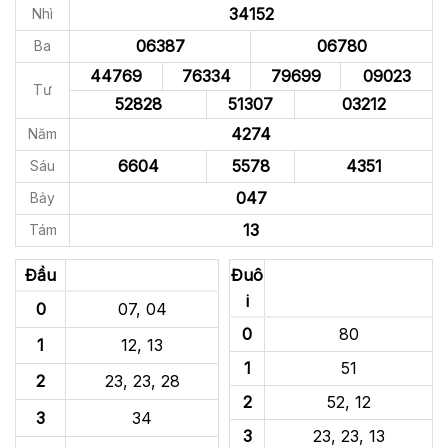
34152
Nhì
06387
06780
Ba
44769
76334
79699
09023
Tư
52828
51307
03212
4274
Năm
6604
5578
4351
Sáu
047
Bảy
13
Tám
Đầu
Đuô
i
0
07, 04
0
80
1
12, 13
1
51
2
23, 23, 28
2
52, 12
3
34
3
23, 23, 13