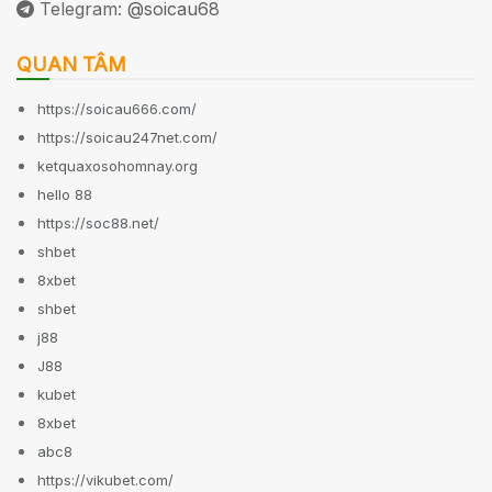
Telegram:
@soicau68
QUAN TÂM
https://soicau666.com/
https://soicau247net.com/
ketquaxosohomnay.org
hello 88
https://soc88.net/
shbet
8xbet
shbet
j88
J88
kubet
8xbet
abc8
https://vikubet.com/