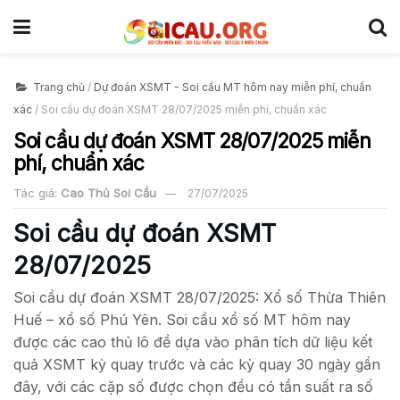
Trang chủ
/
Dự đoán XSMT - Soi cầu MT hôm nay miễn phí, chuẩn
xác
/
Soi cầu dự đoán XSMT 28/07/2025 miễn phí, chuẩn xác
Soi cầu dự đoán XSMT 28/07/2025 miễn
phí, chuẩn xác
Tác giả:
Cao Thủ Soi Cầu
27/07/2025
Soi cầu dự đoán XSMT
28/07/2025
Soi cầu dự đoán XSMT 28/07/2025: Xổ số Thừa Thiên
Huế – xổ số Phú Yên. Soi cầu xổ số MT hôm nay
được các cao thủ lô đề dựa vào phân tích dữ liệu kết
quả XSMT kỳ quay trước và các kỳ quay 30 ngày gần
đây, với các cặp số được chọn đều có tần suất ra số