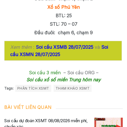
Xổ số Phú Yên
BTL: 25
STL: 70 – 07
Đầu đuôi: chạm 6, chạm 9
Xem thêm
:
Soi cầu XSMB
28/07/2025
và
Soi
cầu XSMN
28/07/2025
Soi cầu 3 miền
– Soi cầu ORG –
Soi cầu xổ số miền Trung hôm nay
Tags:
PHÂN TÍCH XSMT
THAM KHẢO XSMT
BÀI VIẾT LIÊN QUAN
Soi cầu dự đoán XSMT 08/08/2026 miễn phí,
chuẩn xác