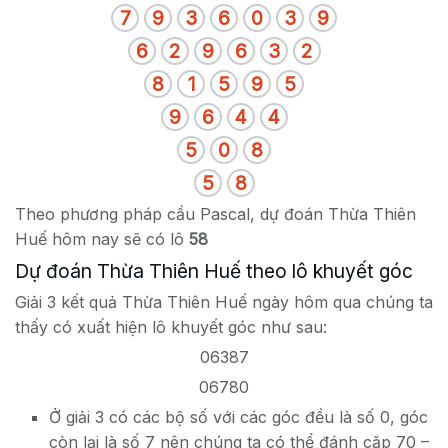
7
9
3
6
0
3
9
6
2
9
6
3
2
8
1
5
9
5
9
6
4
4
5
0
8
5
8
Theo phương pháp cầu Pascal, dự đoán Thừa Thiên
Huế hôm nay sẽ có lô
58
Dự đoán Thừa Thiên Huế theo lô khuyết góc
Giải 3 kết quả Thừa Thiên Huế ngày hôm qua chúng ta
thấy có xuất hiện lô khuyết góc như sau:
06387
06780
Ở giải 3 có các bộ số với các góc đều là số 0, góc
còn lại là số 7 nên chúng ta có thể đánh cặp 70 –