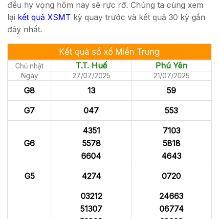
đều hy vọng hôm nay sẽ rực rỡ. Chúng ta cùng xem
lại
kết quả XSMT
kỳ quay trước và kết quả 30 kỳ gần
đây nhất.
Kết quả sổ xố Miền Trung
T.T. Huế
Phú Yên
Chủ nhật
Ngày
27/07/2025
21/07/2025
G8
13
59
G7
047
553
4351
7103
G6
5578
5818
6604
4643
G5
4274
0720
03212
24663
51307
06774