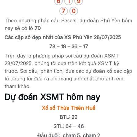
6
1
9
7
0
Theo phương pháp cầu Pascal, dự đoán Phú Yên hôm
nay sẽ có lô
70
Các cặp số đẹp nhất của XS Phú Yên 28/07/2025
78 – 18 – 36 – 17
Trên đây là phương pháp soi cầu dự đoán XSMT
28/07/2025, chúng tôi dựa trên kết quả XSMT kỳ
trước. Soi cầu, phân tích, đưa các dự đoán xổ các cặp
lô chúng tôi đưa ra chỉ mang tính chất cho anh em
tham khảo.
Dự đoán XSMT hôm nay
Xổ số Thừa Thiên Huế
BTL: 29
STL: 64 – 46
Đầu đuôi: chạm 5, chạm 2