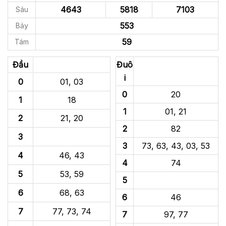
4643
5818
7103
Sáu
553
Bảy
59
Tám
Đầu
Đuô
i
0
01, 03
0
20
1
18
1
01, 21
2
21, 20
2
82
3
3
73, 63, 43, 03, 53
4
46, 43
4
74
5
53, 59
5
6
68, 63
6
46
7
77, 73, 74
7
97, 77