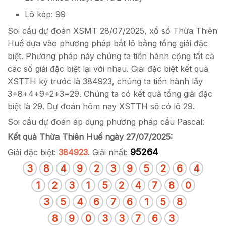
Lô kép: 99
Soi cầu dự đoán XSMT 28/07/2025, xổ số Thừa Thiên
Huế dựa vào phương pháp bắt lô bằng tổng giải đặc
biệt. Phương pháp này chúng ta tiến hành cộng tất cả
các số giải đặc biệt lại với nhau.
Giải đặc biệt kết quả
XSTTH kỳ trước là 384923, chúng ta tiến hành lấy
3+8+4+9+2+3=29. Chúng ta có kết quả tổng giải đặc
biệt là 29. Dự đoán hôm nay XSTTH sẽ có lô 29.
Soi cầu dự đoán áp dụng phương pháp cầu Pascal:
Kết quả Thừa Thiên Huế ngày 27/07/2025:
95264
Giải đặc biệt:
384923
. Giải nhất:
3
8
4
9
2
3
9
5
2
6
4
1
2
3
1
5
2
4
7
8
0
3
5
4
6
7
6
1
5
8
8
9
0
3
3
7
6
3