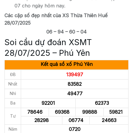
07 cho ngày hôm nay.
Các cặp số đẹp nhất của XS Thừa Thiên Huế
28/07/2025
06 – 94 – 60 – 04
Soi cầu dự đoán XSMT
28/07/2025 – Phú Yên
Kết quả sổ xố
Phú Yên
139497
ĐB
83582
Nhất
49477
Nhì
92201
62373
Ba
78646
69368
99888
59821
Tư
28298
06774
24663
0720
Năm