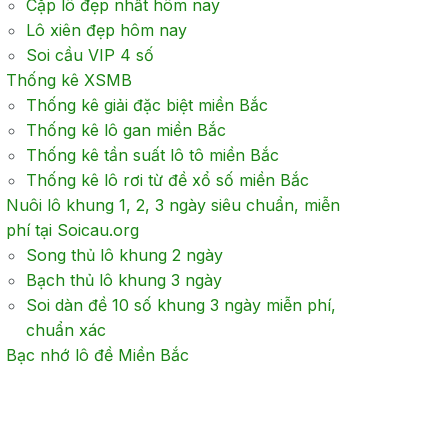
Cặp lô đẹp nhất hôm nay
Lô xiên đẹp hôm nay
Soi cầu VIP 4 số
Thống kê XSMB
Thống kê giải đặc biệt miền Bắc
Thống kê lô gan miền Bắc
Thống kê tần suất lô tô miền Bắc
Thống kê lô rơi từ đề xổ số miền Bắc
Nuôi lô khung 1, 2, 3 ngày siêu chuẩn, miễn
phí tại Soicau.org
Song thủ lô khung 2 ngày
Bạch thủ lô khung 3 ngày
Soi dàn đề 10 số khung 3 ngày miễn phí,
chuẩn xác
Bạc nhớ lô đề Miền Bắc