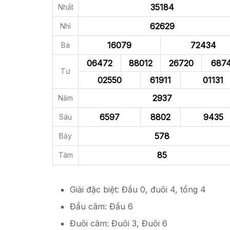
35184
Nhất
62629
Nhì
16079
72434
Ba
06472
88012
26720
687
Tư
02550
61911
01131
2937
Năm
6597
8802
9435
Sáu
578
Bảy
85
Tám
Giải đặc biệt: Đầu 0, đuôi 4, tổng 4
Đầu câm: Đầu 6
Đuôi câm: Đuôi 3, Đuôi 6