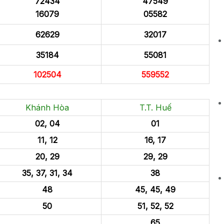
72434
47549
16079
05582
62629
32017
35184
55081
102504
559552
Khánh Hòa
T.T. Huế
02, 04
01
11, 12
16, 17
20, 29
29, 29
35, 37, 31, 34
38
48
45, 45, 49
50
51, 52, 52
65