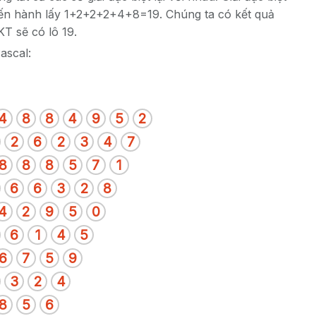
tiến hành lấy 1+2+2+2+4+8=19. Chúng ta có kết quả
KT sẽ có lô 19.
ascal:
4
8
8
4
9
5
2
2
6
2
3
4
7
8
8
8
5
7
1
6
6
3
2
8
4
2
9
5
0
6
1
4
5
6
7
5
9
3
2
4
8
5
6