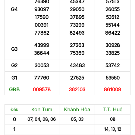
76390
45347
57513
G4
93097
29050
26055
17590
37895
53512
00391
73299
55144
77862
82493
86422
43999
27263
30928
G3
36644
75369
33825
G2
30053
43483
53742
G1
77760
27525
53550
GĐB
009578
362103
861008
Kon Tum
Khánh Hòa
T.T. Huế
Đầu
0
07, 04, 08, 06
05, 03
08
1
14, 13, 12