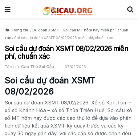
Trang chủ
/
Dự đoán XSMT - Soi cầu MT hôm nay miễn phí, chuẩn
xác
/
Soi cầu dự đoán XSMT 08/02/2026 miễn phí, chuẩn xác
Soi cầu dự đoán XSMT 08/02/2026 miễn
phí, chuẩn xác
Tác giả:
Cao Thủ Soi Cầu
07/02/2026
Soi cầu dự đoán XSMT
08/02/2026
Soi cầu dự đoán XSMT 08/02/2026: Xổ số Kon Tum –
xổ số Khánh Hòa – xổ số Thừa Thiên Huế. Soi cầu xổ
số MT hôm nay được các cao thủ lô đề dựa vào phân
tích dữ liệu kết quả XSMT kỳ quay trước và các kỳ
quay 30 ngày gần đây, với các cặp số được chọn đều