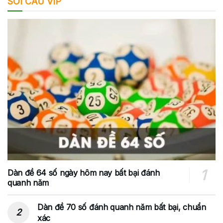
SOI CẦU VIP
Dàn đề 64 số ngày hôm nay bất bại đánh
quanh năm
Dàn đề 70 số đánh quanh năm bất bại, chuẩn
xác