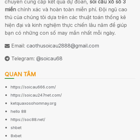
chuyên cung cấp kết quả dự đoán,
soi cầu xổ số 3
miền
chính xác và hoàn toàn miễn phí. Đội ngũ cao
thủ của chúng tôi dựa trên các thuật toán thống kê
hiện đại và kinh nghiệm thực chiến lâu năm để giúp
bạn có những con số may mắn nhất mỗi ngày.
Email:
caothusoicau2888@gmail.com
Telegram:
@soicau68
QUAN TÂM
https://soicau666.com/
https://soicau247net.com/
ketquaxosohomnay.org
hello 88
https://soc88.net/
shbet
8xbet