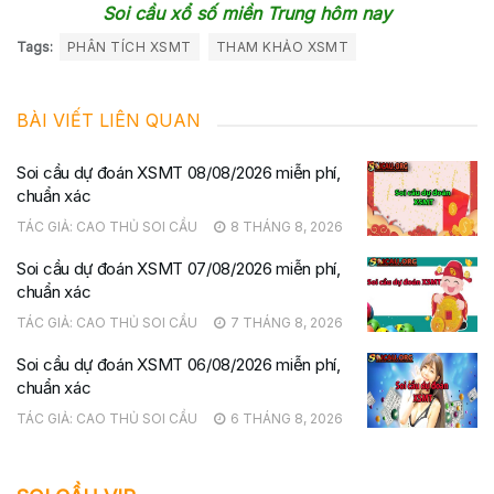
Soi cầu xổ số miền Trung hôm nay
Tags:
PHÂN TÍCH XSMT
THAM KHẢO XSMT
BÀI VIẾT LIÊN QUAN
Soi cầu dự đoán XSMT 08/08/2026 miễn phí,
chuẩn xác
TÁC GIẢ:
CAO THỦ SOI CẦU
8 THÁNG 8, 2026
Soi cầu dự đoán XSMT 07/08/2026 miễn phí,
chuẩn xác
TÁC GIẢ:
CAO THỦ SOI CẦU
7 THÁNG 8, 2026
Soi cầu dự đoán XSMT 06/08/2026 miễn phí,
chuẩn xác
TÁC GIẢ:
CAO THỦ SOI CẦU
6 THÁNG 8, 2026