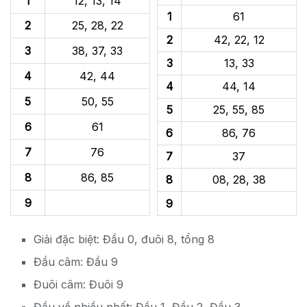
1
12, 13, 14
1
61
2
25, 28, 22
2
42, 22, 12
3
38, 37, 33
3
13, 33
4
42, 44
4
44, 14
5
50, 55
5
25, 55, 85
6
61
6
86, 76
7
76
7
37
8
86, 85
8
08, 28, 38
9
9
Giải đặc biệt: Đầu 0, đuôi 8, tổng 8
Đầu câm: Đầu 9
Đuôi câm: Đuôi 9