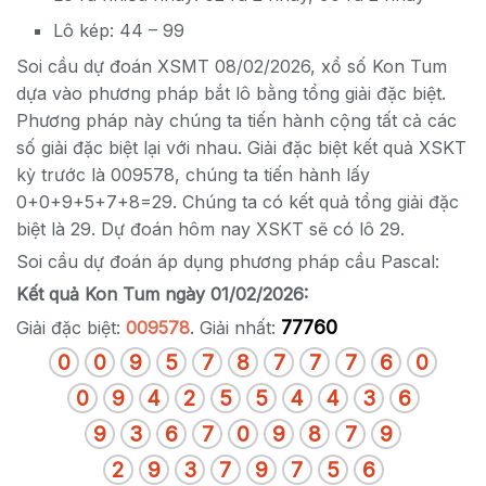
Lô kép: 44 – 99
Soi cầu dự đoán XSMT 08/02/2026, xổ số Kon Tum
dựa vào phương pháp bắt lô bằng tổng giải đặc biệt.
Phương pháp này chúng ta tiến hành cộng tất cả các
số giải đặc biệt lại với nhau.
Giải đặc biệt kết quả XSKT
kỳ trước là 009578, chúng ta tiến hành lấy
0+0+9+5+7+8=29. Chúng ta có kết quả tổng giải đặc
biệt là 29. Dự đoán hôm nay XSKT sẽ có lô 29.
Soi cầu dự đoán áp dụng phương pháp cầu Pascal:
Kết quả Kon Tum ngày 01/02/2026:
77760
Giải đặc biệt:
009578
. Giải nhất:
0
0
9
5
7
8
7
7
7
6
0
0
9
4
2
5
5
4
4
3
6
9
3
6
7
0
9
8
7
9
2
9
3
7
9
7
5
6