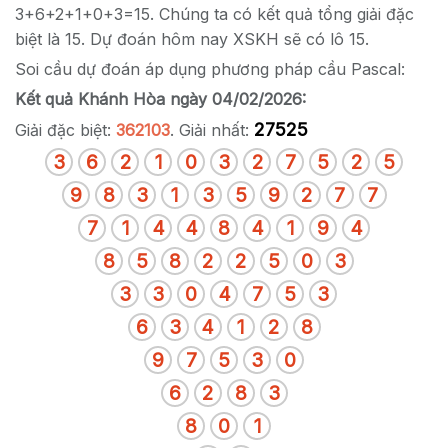
3+6+2+1+0+3=15. Chúng ta có kết quả tổng giải đặc
biệt là 15. Dự đoán hôm nay XSKH sẽ có lô 15.
Soi cầu dự đoán áp dụng phương pháp cầu Pascal:
Kết quả Khánh Hòa ngày 04/02/2026:
27525
Giải đặc biệt:
362103
. Giải nhất:
3
6
2
1
0
3
2
7
5
2
5
9
8
3
1
3
5
9
2
7
7
7
1
4
4
8
4
1
9
4
8
5
8
2
2
5
0
3
3
3
0
4
7
5
3
6
3
4
1
2
8
9
7
5
3
0
6
2
8
3
8
0
1