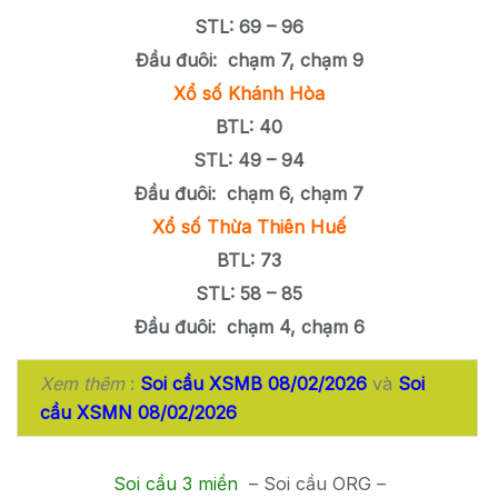
STL: 69 – 96
Đầu đuôi: chạm 7, chạm 9
Xổ số Khánh Hòa
BTL: 40
STL: 49 – 94
Đầu đuôi: chạm 6, chạm 7
Xổ số Thừa Thiên Huế
BTL: 73
STL: 58 – 85
Đầu đuôi: chạm 4, chạm 6
Xem thêm
:
Soi cầu XSMB
08/02/2026
và
Soi
cầu XSMN
08/02/2026
Soi cầu 3 miền
– Soi cầu ORG –