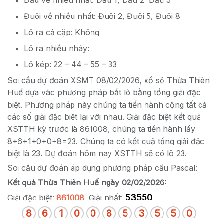
Đầu về nhiều nhất: Đầu 1, Đầu 2, Đầu 3
Đuôi về nhiều nhất: Đuôi 2, Đuôi 5, Đuôi 8
Lô ra cả cặp: Không
Lô ra nhiều nháy:
Lô kép: 22 – 44 – 55 – 33
Soi cầu dự đoán XSMT 08/02/2026, xổ số Thừa Thiên
Huế dựa vào phương pháp bắt lô bằng tổng giải đặc
biệt. Phương pháp này chúng ta tiến hành cộng tất cả
các số giải đặc biệt lại với nhau.
Giải đặc biệt kết quả
XSTTH kỳ trước là 861008, chúng ta tiến hành lấy
8+6+1+0+0+8=23. Chúng ta có kết quả tổng giải đặc
biệt là 23. Dự đoán hôm nay XSTTH sẽ có lô 23.
Soi cầu dự đoán áp dụng phương pháp cầu Pascal:
Kết quả Thừa Thiên Huế ngày 02/02/2026:
53550
Giải đặc biệt:
861008
. Giải nhất:
8
6
1
0
0
8
5
3
5
5
0