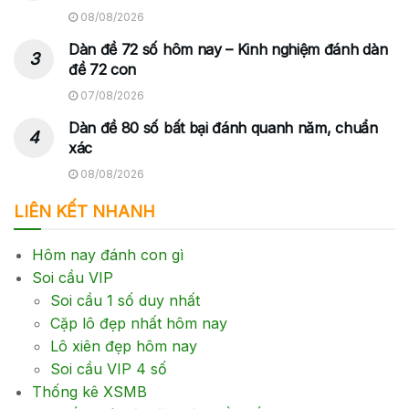
08/08/2026
Dàn đề 72 số hôm nay – Kinh nghiệm đánh dàn
đề 72 con
07/08/2026
Dàn đề 80 số bất bại đánh quanh năm, chuẩn
xác
08/08/2026
LIÊN KẾT NHANH
Hôm nay đánh con gì
Soi cầu VIP
Soi cầu 1 số duy nhất
Cặp lô đẹp nhất hôm nay
Lô xiên đẹp hôm nay
Soi cầu VIP 4 số
Thống kê XSMB