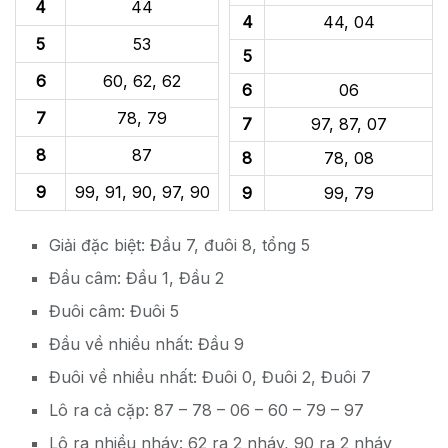
4
44
4
44, 04
5
53
5
6
60, 62, 62
6
06
7
78, 79
7
97, 87, 07
8
87
8
78, 08
9
99, 91, 90, 97, 90
9
99, 79
Giải đặc biệt: Đầu 7, đuôi 8, tổng 5
Đầu câm: Đầu 1, Đầu 2
Đuôi câm: Đuôi 5
Đầu về nhiều nhất: Đầu 9
Đuôi về nhiều nhất: Đuôi 0, Đuôi 2, Đuôi 7
Lô ra cả cặp: 87 – 78 – 06 – 60 – 79 – 97
Lô ra nhiều nháy: 62 ra 2 nháy, 90 ra 2 nháy