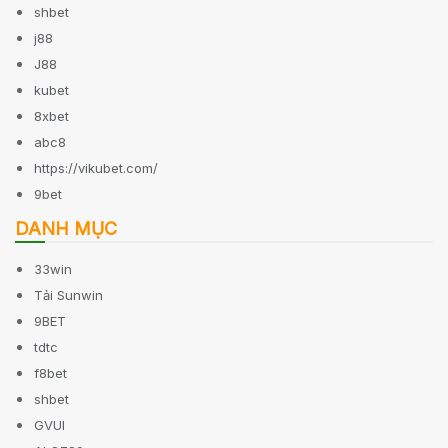
shbet
j88
J88
kubet
8xbet
abc8
https://vikubet.com/
9bet
DANH MỤC
33win
Tải Sunwin
9BET
tdtc
f8bet
shbet
GVUI