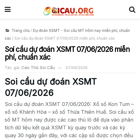
Trang chủ
/
Dự đoán XSMT - Soi cầu MT hôm nay miễn phí, chuẩn
xác
/
Soi cầu dự đoán XSMT 07/06/2026 miễn phí, chuẩn xác
Soi cầu dự đoán XSMT 07/06/2026 miễn
phí, chuẩn xác
Tác giả:
Cao Thủ Soi Cầu
07/06/2026
Soi cầu dự đoán XSMT
07/06/2026
Soi cầu dự đoán XSMT 07/06/2026: Xổ số Kon Tum –
xổ số Khánh Hòa – xổ số Thừa Thiên Huế. Soi cầu xổ
số MT hôm nay được các cao thủ lô đề dựa vào phân
tích dữ liệu kết quả XSMT kỳ quay trước và các kỳ
quay 30 ngày gần đây, với các cặp số được chọn đều