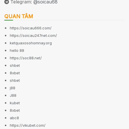
Telegram:
@soicau68
QUAN TÂM
https://soicau666.com/
https://soicau247net.com/
ketquaxosohomnay.org
hello 88
https://soc88.net/
shbet
8xbet
shbet
j88
J88
kubet
8xbet
abc8
https://vikubet.com/