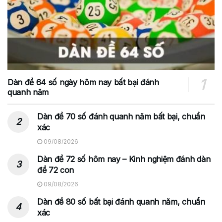
Dàn đề 64 số ngày hôm nay bất bại đánh
quanh năm
Dàn đề 70 số đánh quanh năm bất bại, chuẩn
xác
09/08/2026
Dàn đề 72 số hôm nay – Kinh nghiệm đánh dàn
đề 72 con
09/08/2026
Dàn đề 80 số bất bại đánh quanh năm, chuẩn
xác