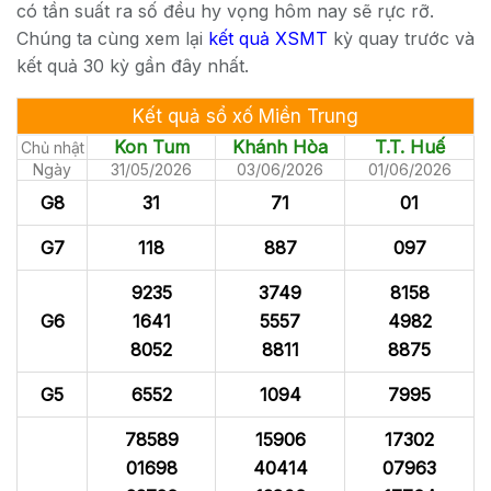
có tần suất ra số đều hy vọng hôm nay sẽ rực rỡ.
Chúng ta cùng xem lại
kết quả XSMT
kỳ quay trước và
kết quả 30 kỳ gần đây nhất.
Kết quả sổ xố Miền Trung
Kon Tum
Khánh Hòa
T.T. Huế
Chủ nhật
Ngày
31/05/2026
03/06/2026
01/06/2026
G8
31
71
01
G7
118
887
097
9235
3749
8158
G6
1641
5557
4982
8052
8811
8875
G5
6552
1094
7995
78589
15906
17302
01698
40414
07963