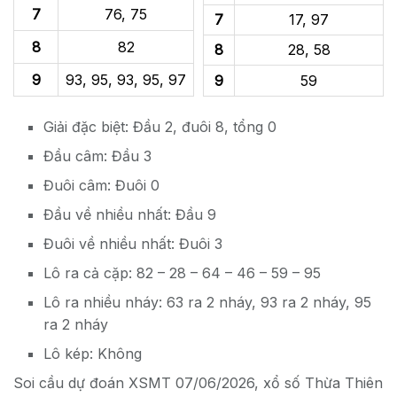
7
76, 75
7
17, 97
8
82
8
28, 58
9
93, 95, 93, 95, 97
9
59
Giải đặc biệt: Đầu 2, đuôi 8, tổng 0
Đầu câm: Đầu 3
Đuôi câm: Đuôi 0
Đầu về nhiều nhất: Đầu 9
Đuôi về nhiều nhất: Đuôi 3
Lô ra cả cặp: 82 – 28 – 64 – 46 – 59 – 95
Lô ra nhiều nháy: 63 ra 2 nháy, 93 ra 2 nháy, 95
ra 2 nháy
Lô kép: Không
Soi cầu dự đoán XSMT 07/06/2026, xổ số Thừa Thiên