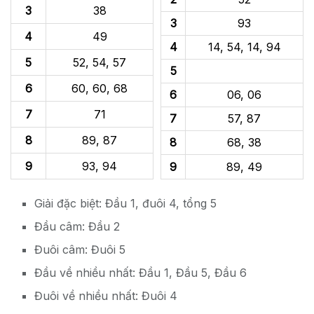
3
38
3
93
4
49
4
14, 54, 14, 94
5
52, 54, 57
5
6
60, 60, 68
6
06, 06
7
71
7
57, 87
8
89, 87
8
68, 38
9
93, 94
9
89, 49
Giải đặc biệt: Đầu 1, đuôi 4, tổng 5
Đầu câm: Đầu 2
Đuôi câm: Đuôi 5
Đầu về nhiều nhất: Đầu 1, Đầu 5, Đầu 6
Đuôi về nhiều nhất: Đuôi 4