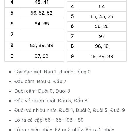
4
45, 41
4
64
5
56, 52, 52
5
65, 45, 35
6
64, 65
6
56, 26
7
7
97
8
82, 89, 89
8
98, 18
9
97, 98
9
19, 89, 89
Giải đặc biệt: Đầu 1, đuôi 9, tổng 0
Đầu câm: Đầu 0, Đầu 7
Đuôi câm: Đuôi 0, Đuôi 3
Đầu về nhiều nhất: Đầu 5, Đầu 8
Đuôi về nhiều nhất: Đuôi 1, Đuôi 2, Đuôi 5, Đuôi 9
Lô ra cả cặp: 56 – 65 – 98 – 89
Lô ra nhiều nháy: 52 ra 2 nháy, 89 ra 2 nháy