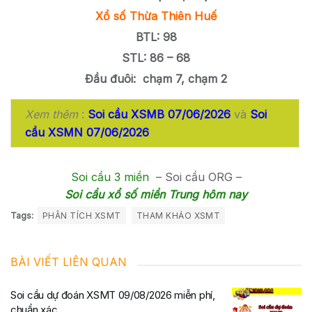
Xổ số Thừa Thiên Huế
BTL: 98
STL: 86 – 68
Đầu đuôi: chạm 7, chạm 2
Xem thêm
:
Soi cầu XSMB
07/06/2026
và
Soi
cầu XSMN
07/06/2026
Soi cầu 3 miền
– Soi cầu ORG –
Soi cầu xổ số miền Trung hôm nay
Tags:
PHÂN TÍCH XSMT
THAM KHẢO XSMT
BÀI VIẾT LIÊN QUAN
Soi cầu dự đoán XSMT 09/08/2026 miễn phí,
chuẩn xác