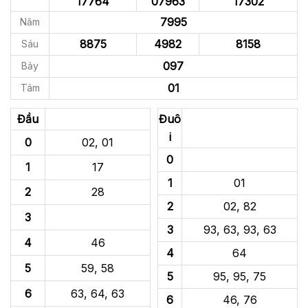
17764
07963
17302
7995
Năm
8875
4982
8158
Sáu
097
Bảy
01
Tám
Đầu
Đuô
i
0
02, 01
0
1
17
1
01
2
28
2
02, 82
3
3
93, 63, 93, 63
4
46
4
64
5
59, 58
5
95, 95, 75
6
63, 64, 63
6
46, 76