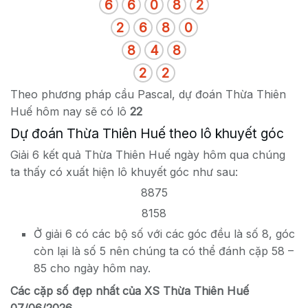
6
6
0
8
2
2
6
8
0
8
4
8
2
2
Theo phương pháp cầu Pascal, dự đoán Thừa Thiên
Huế hôm nay sẽ có lô
22
Dự đoán Thừa Thiên Huế theo lô khuyết góc
Giải 6 kết quả Thừa Thiên Huế ngày hôm qua chúng
ta thấy có xuất hiện lô khuyết góc như sau:
8875
8158
Ở giải 6 có các bộ số với các góc đều là số 8, góc
còn lại là số 5 nên chúng ta có thể đánh cặp 58 –
85 cho ngày hôm nay.
Các cặp số đẹp nhất của XS Thừa Thiên Huế