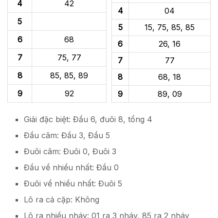
4
42
4
04
5
5
15, 75, 85, 85
6
68
6
26, 16
7
75, 77
7
77
8
85, 85, 89
8
68, 18
9
92
9
89, 09
Giải đặc biệt: Đầu 6, đuôi 8, tổng 4
Đầu câm: Đầu 3, Đầu 5
Đuôi câm: Đuôi 0, Đuôi 3
Đầu về nhiều nhất: Đầu 0
Đuôi về nhiều nhất: Đuôi 5
Lô ra cả cặp: Không
Lô ra nhiều nháy: 01 ra 3 nháy, 85 ra 2 nháy