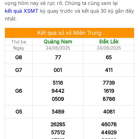
vọng hôm nay sẽ rực rỡ. Chúng ta cùng xem lại
kết quả XSMT
kỳ quay trước và kết quả 30 kỳ gần đây
nhất.
Kết quả sổ xố Miền Trung
Quảng Nam
Đắk Lắk
Thứ ba
Ngày
24/06/2025
24/06/2025
G8
77
65
G7
001
411
5116
7739
G6
9442
1619
0509
8786
G5
5489
4081
26285
46078
57512
44929