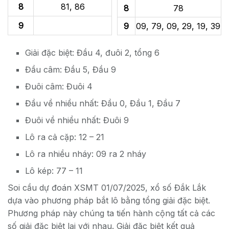
8
81, 86
8
78
9
9
09, 79, 09, 29, 19, 39
Giải đặc biệt: Đầu 4, đuôi 2, tổng 6
Đầu câm: Đầu 5, Đầu 9
Đuôi câm: Đuôi 4
Đầu về nhiều nhất: Đầu 0, Đầu 1, Đầu 7
Đuôi về nhiều nhất: Đuôi 9
Lô ra cả cặp: 12 – 21
Lô ra nhiều nháy: 09 ra 2 nháy
Lô kép: 77 – 11
Soi cầu dự đoán XSMT 01/07/2025, xổ số Đắk Lắk
dựa vào phương pháp bắt lô bằng tổng giải đặc biệt.
Phương pháp này chúng ta tiến hành cộng tất cả các
số giải đặc biệt lại với nhau.
Giải đặc biệt kết quả