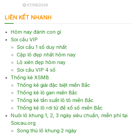
07/08/2026
LIÊN KẾT NHANH
Hôm nay đánh con gì
Soi cầu VIP
Soi cầu 1 số duy nhất
Cặp lô đẹp nhất hôm nay
Lô xiên đẹp hôm nay
Soi cầu VIP 4 số
Thống kê XSMB
Thống kê giải đặc biệt miền Bắc
Thống kê lô gan miền Bắc
Thống kê tần suất lô tô miền Bắc
Thống kê lô rơi từ đề xổ số miền Bắc
Nuôi lô khung 1, 2, 3 ngày siêu chuẩn, miễn phí tại
Soicau.org
Song thủ lô khung 2 ngày