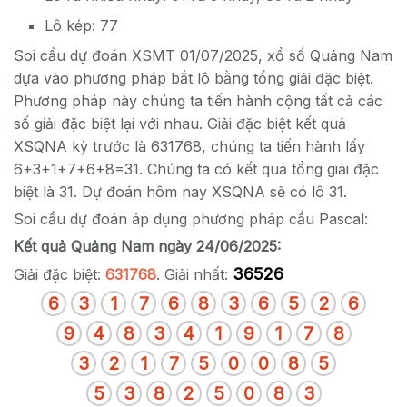
Lô kép: 77
Soi cầu dự đoán XSMT 01/07/2025, xổ số Quảng Nam
dựa vào phương pháp bắt lô bằng tổng giải đặc biệt.
Phương pháp này chúng ta tiến hành cộng tất cả các
số giải đặc biệt lại với nhau.
Giải đặc biệt kết quả
XSQNA kỳ trước là 631768, chúng ta tiến hành lấy
6+3+1+7+6+8=31. Chúng ta có kết quả tổng giải đặc
biệt là 31. Dự đoán hôm nay XSQNA sẽ có lô 31.
Soi cầu dự đoán áp dụng phương pháp cầu Pascal:
Kết quả Quảng Nam ngày 24/06/2025:
36526
Giải đặc biệt:
631768
. Giải nhất:
6
3
1
7
6
8
3
6
5
2
6
9
4
8
3
4
1
9
1
7
8
3
2
1
7
5
0
0
8
5
5
3
8
2
5
0
8
3