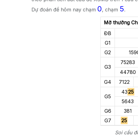
0
5
Dự đoán đề hôm nay chạm
, chạm
.
Mở thưởng Ch
ĐB
G1
G2
159
75283
G3
44780
G4
7122
43
25
G5
5643
G6
381
G7
25
Soi cầu 