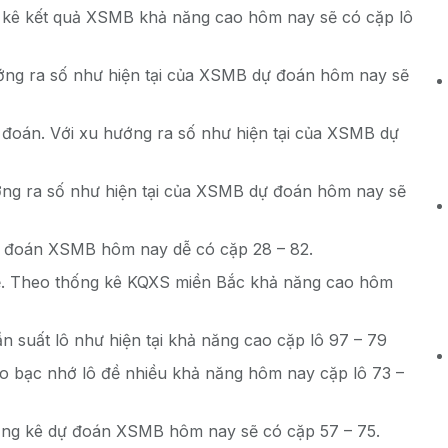
 kê kết quả XSMB khả năng cao hôm nay sẽ có cặp lô
ớng ra số như hiện tại của XSMB dự đoán hôm nay sẽ
 đoán. Với xu hướng ra số như hiện tại của XSMB dự
ớng ra số như hiện tại của XSMB dự đoán hôm nay sẽ
 đoán XSMB hôm nay dễ có cặp 28 – 82.
ề. Theo thống kê KQXS miền Bắc khả năng cao hôm
n suất lô như hiện tại khả năng cao cặp lô 97 – 79
o bạc nhớ lô đề nhiều khả năng hôm nay cặp lô 73 –
ống kê dự đoán XSMB hôm nay sẽ có cặp 57 – 75.