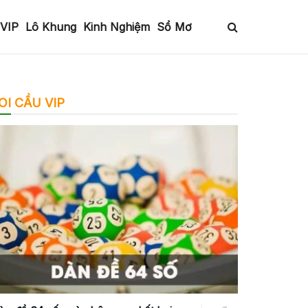
 VIP
Lô Khung
Kinh Nghiệm
Sổ Mơ
OI CẦU VIP