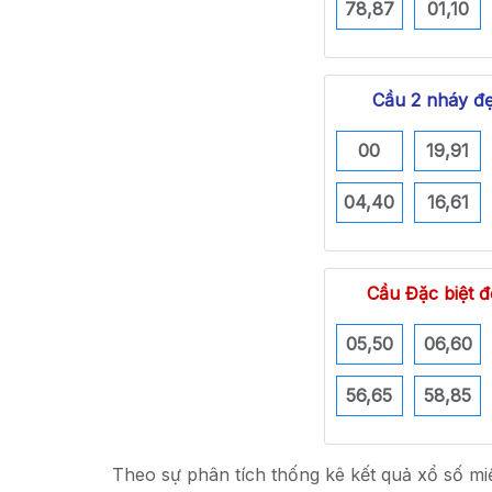
78,87
01,10
Cầu 2 nháy đẹ
00
19,91
04,40
16,61
Cầu Đặc biệt đ
05,50
06,60
56,65
58,85
Theo sự phân tích thống kê kết quả xổ số mi