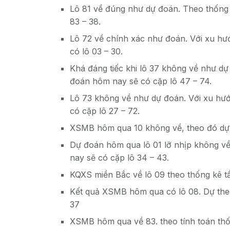
Lô 81 về đúng như dự đoán. Theo thống
83 – 38.
Lô 72 về chính xác như đoán. Với xu hư
có lô 03 – 30.
Khá đáng tiếc khi lô 37 không về như dự
đoán hôm nay sẽ có cặp lô 47 – 74.
Lô 73 không về như dự đoán. Với xu hư
có cặp lô 27 – 72.
XSMB hôm qua 10 không về, theo đó dự
Dự đoán hôm qua lô 01 lỡ nhịp không v
nay sẽ có cặp lô 34 – 43.
KQXS miền Bắc về lô 09 theo thống kê tầ
Kết quả XSMB hôm qua có lô 08. Dự the
37
XSMB hôm qua về 83. theo tính toán th