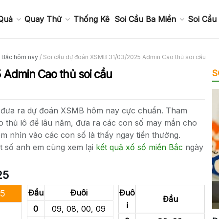
Quả
Quay Thử
Thống Kê
Soi Cầu Ba Miền
Soi Cầu
n Bắc hôm nay
/
Soi cầu dự đoán XSMB 31/03/2025 Admin Cao thủ soi cầu
 Admin Cao thủ soi cầu
S
 đưa ra dự đoán XSMB hôm nay cực chuẩn. Tham
ao thủ lô đề lâu năm, đưa ra các con số may mắn cho
m nhìn vào các con số là thấy ngay tiền thưởng.
ốt số anh em cùng xem lại
kết quả xổ số miền Bắc
ngày
25
Đầu
Đuôi
Đuô
25
Đầu
i
0
09, 08, 00, 09