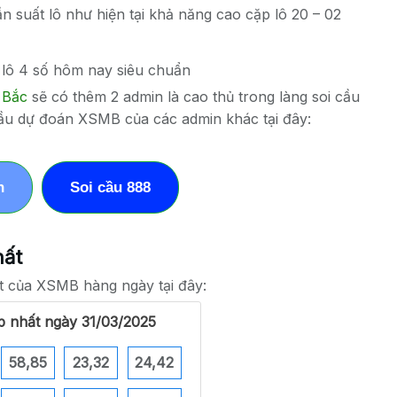
n suất lô như hiện tại khả năng cao cặp lô 20 – 02
lô 4 số hôm nay siêu chuẩn
 Bắc
sẽ có thêm 2 admin là cao thủ trong làng soi cầu
ầu dự đoán XSMB của các admin khác tại đây:
h
Soi cầu 888
ất
t của XSMB hàng ngày tại đây:
p nhất ngày 31/03/2025
58,85
23,32
24,42