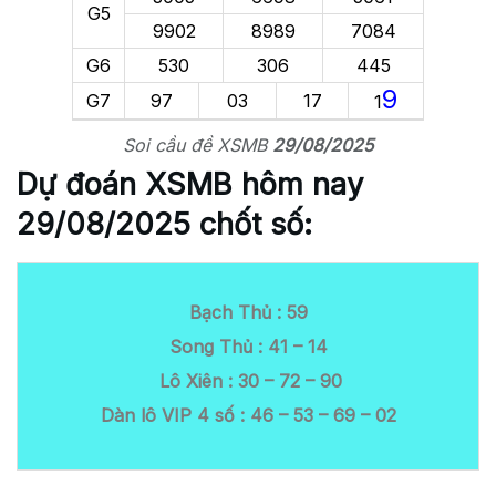
G5
9902
8989
7084
G6
530
306
445
9
G7
97
03
17
1
Soi cầu đề XSMB
29/08/2025
Dự đoán XSMB hôm nay
29/08/2025
chốt số:
Bạch Thủ : 59
Song Thủ : 41 – 14
Lô Xiên : 30 – 72 – 90
Dàn lô VIP 4 số : 46 – 53 – 69 – 02