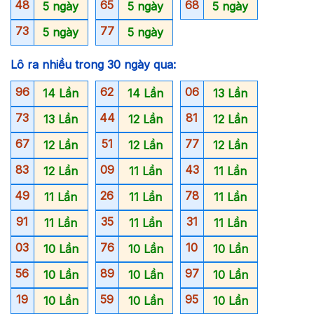
48
65
68
5 ngày
5 ngày
5 ngày
73
77
5 ngày
5 ngày
Lô ra nhiều trong 30 ngày qua:
96
62
06
14 Lần
14 Lần
13 Lần
73
44
81
13 Lần
12 Lần
12 Lần
67
51
77
12 Lần
12 Lần
12 Lần
83
09
43
12 Lần
11 Lần
11 Lần
49
26
78
11 Lần
11 Lần
11 Lần
91
35
31
11 Lần
11 Lần
11 Lần
03
76
10
10 Lần
10 Lần
10 Lần
56
89
97
10 Lần
10 Lần
10 Lần
19
59
95
10 Lần
10 Lần
10 Lần