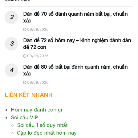
Dàn đề 70 số đánh quanh năm bất bại, chuẩn
xác
09/08/2026
Dàn đề 72 số hôm nay – Kinh nghiệm đánh dàn
đề 72 con
09/08/2026
Dàn đề 80 số bất bại đánh quanh năm, chuẩn
xác
09/08/2026
LIÊN KẾT NHANH
Hôm nay đánh con gì
Soi cầu VIP
Soi cầu 1 số duy nhất
Cặp lô đẹp nhất hôm nay