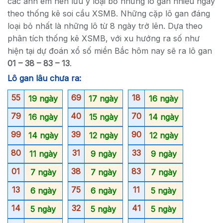
các anh em nên lưu ý loại bỏ những lô gan nhiều ngày
theo thống kê soi cầu XSMB. Những cặp lô gan đáng
loại bỏ nhất là những lô từ 8 ngày trở lên. Dựa theo
phân tích thống kê XSMB, với xu hướng ra số như
hiện tại dự đoán xổ số miền Bắc hôm nay sẽ ra lô gan
01 – 38 – 83 – 13
.
Lô gan lâu chưa ra:
55
69
18
19 ngày
17 ngày
16 ngày
79
40
70
16 ngày
15 ngày
14 ngày
99
39
90
14 ngày
12 ngày
12 ngày
80
31
33
11 ngày
9 ngày
9 ngày
01
38
83
7 ngày
7 ngày
7 ngày
13
75
11
6 ngày
6 ngày
5 ngày
14
32
41
5 ngày
5 ngày
5 ngày