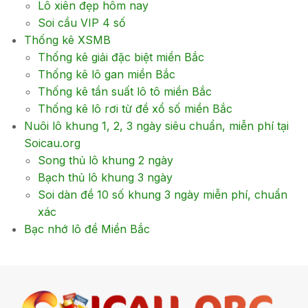
Lô xiên đẹp hôm nay
Soi cầu VIP 4 số
Thống kê XSMB
Thống kê giải đặc biệt miền Bắc
Thống kê lô gan miền Bắc
Thống kê tần suất lô tô miền Bắc
Thống kê lô rơi từ đề xổ số miền Bắc
Nuôi lô khung 1, 2, 3 ngày siêu chuẩn, miễn phí tại
Soicau.org
Song thủ lô khung 2 ngày
Bạch thủ lô khung 3 ngày
Soi dàn đề 10 số khung 3 ngày miễn phí, chuẩn
xác
Bạc nhớ lô đề Miền Bắc