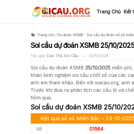
Trang Chủ
Kết 
Trang chủ
/
Dự đoán XSMB - Soi cầu dự đoán xổ số miề
Soi cầu dự đoán XSMB 25/10/2025
Tác giả:
Cao Thủ Soi Cầu
24/10/2025
Soi cầu dự đoán XSMB
25/10/2025
miễn phí,
khảo kinh nghiệm soi cầu chốt số của các c
anh em tham khảo. Đến với soicau.org, anh e
Trước khi đưa ra phân tích các cầu lô và ch
hôm qua.
Soi cầu dự đoán XSMB
25/10/20
Kết quả sổ xố Miền Bắc – 24-10-202
01564
ĐB