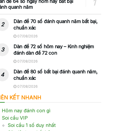
àn đề 64 số ngày hôm nay bất bại
ánh quanh năm
Dàn đề 70 số đánh quanh năm bất bại,
chuẩn xác
07/08/2026
Dàn đề 72 số hôm nay – Kinh nghiệm
đánh dàn đề 72 con
07/08/2026
Dàn đề 80 số bất bại đánh quanh năm,
chuẩn xác
07/08/2026
IÊN KẾT NHANH
Hôm nay đánh con gì
Soi cầu VIP
Soi cầu 1 số duy nhất