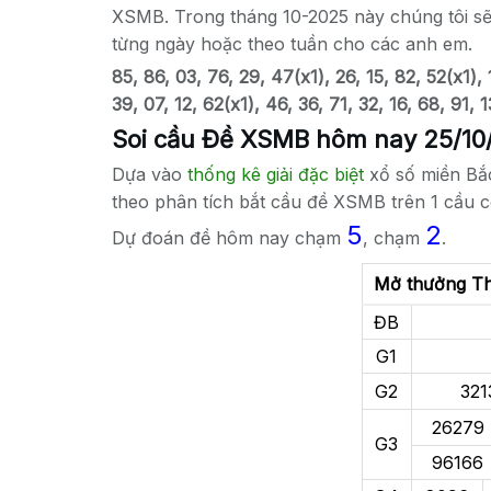
XSMB. Trong tháng 10-2025 này chúng tôi sẽ
từng ngày hoặc theo tuần cho các anh em.
85, 86, 03, 76, 29, 47(x1), 26, 15, 82, 52(x1),
39, 07, 12, 62(x1), 46, 36, 71, 32, 16, 68, 91, 
Soi cầu Đề XSMB hôm nay
25/10
Dựa vào
thống kê giải đặc biệt
xổ số miền Bắ
theo phân tích bắt cầu đề XSMB trên 1 cầu có
5
2
Dự đoán đề hôm nay chạm
, chạm
.
Mở thưởng Th
ĐB
G1
G2
321
26279
G3
96166