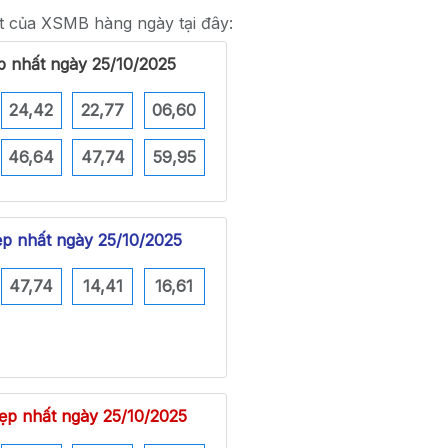
t của XSMB hàng ngày tại đây:
p nhất ngày 25/10/2025
24,42
22,77
06,60
46,64
47,74
59,95
p nhất ngày 25/10/2025
47,74
14,41
16,61
ẹp nhất ngày 25/10/2025