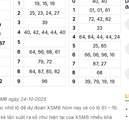
D
0
40, 40
1
19, 16, 19
đ
1
01, 01, 61
2
25, 23, 24, 27
2
72, 42, 82
3
39
9
3
23
4
40, 42, 44, 44, 40
6
4
64, 84, 44, 44, 24
5
87
5
25, 85
6
64, 66, 68, 61
6
66, 06, 96, 16
7
79, 72
7
87, 27
8
84, 87, 85, 82
8
68
2
9
96
9
39, 79, 19, 19
L
SMB ngày
24-10-2025
c nhớ lô đề dự đoán XSMB hôm nay sẽ có lô 61 – 16.
kê tần suất ra số như hiện tại của XSMB nhiều khả