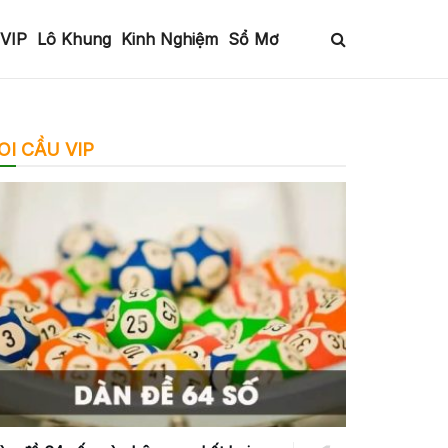
 VIP
Lô Khung
Kinh Nghiệm
Sổ Mơ
OI CẦU VIP