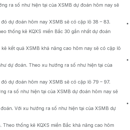
ướng ra số như hiện tại của XSMB dự đoán hôm nay sẽ
 đó dự đoán hôm nay XSMB sẽ có cặp lô 38 – 83.
heo thống kê KQXS miền Bắc 30 gần nhất dự đoán
 kê kết quả XSMB khả năng cao hôm nay sẽ có cặp lô
ư dự đoán. Theo xu hướng ra số như hiện tại của
 đó dự đoán hôm nay XSMB sẽ có cặp lô 79 – 97.
ớng ra số như hiện tại của XSMB dự đoán hôm nay sẽ
 đoán. Với xu hướng ra số như hiện tại của XSMB dự
ề. Theo thống kê KQXS miền Bắc khả năng cao hôm