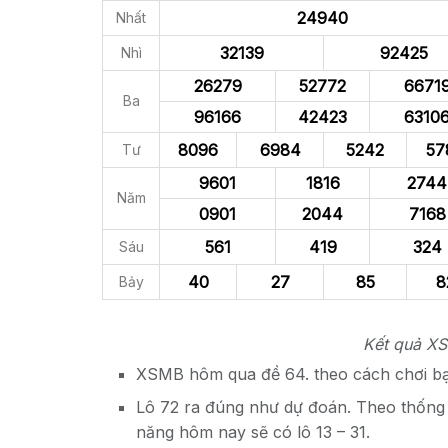
24940
Nhất
32139
92425
Nhì
26279
52772
6671
Ba
96166
42423
6310
8096
6984
5242
57
Tư
9601
1816
2744
Năm
0901
2044
7168
561
419
324
Sáu
40
27
85
8
Bảy
Kết quả X
XSMB hôm qua đề 64. theo cách chơi bạ
Lô 72 ra đúng như dự đoán. Theo thống 
năng hôm nay sẽ có lô 13 – 31.