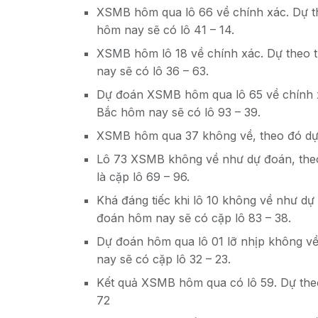
XSMB hôm qua lô 66 về chính xác. Dự t
hôm nay sẽ có lô 41 – 14.
XSMB hôm lô 18 về chính xác. Dự theo 
nay sẽ có lô 36 – 63.
Dự đoán XSMB hôm qua lô 65 về chính xác
Bắc hôm nay sẽ có lô 93 – 39.
XSMB hôm qua 37 không về, theo đó dự
Lô 73 XSMB không về như dự đoán, theo
là cặp lô 69 – 96.
Khá đáng tiếc khi lô 10 không về như dự
đoán hôm nay sẽ có cặp lô 83 – 38.
Dự đoán hôm qua lô 01 lỡ nhịp không v
nay sẽ có cặp lô 32 – 23.
Kết quả XSMB hôm qua có lô 59. Dự the
72