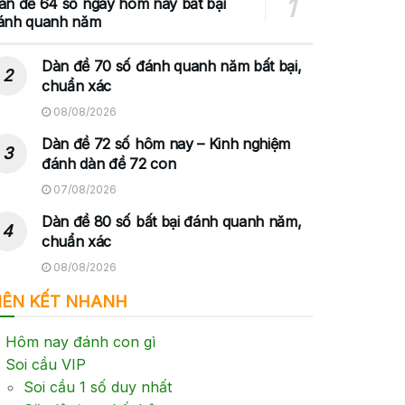
àn đề 64 số ngày hôm nay bất bại
ánh quanh năm
Dàn đề 70 số đánh quanh năm bất bại,
chuẩn xác
08/08/2026
Dàn đề 72 số hôm nay – Kinh nghiệm
đánh dàn đề 72 con
07/08/2026
Dàn đề 80 số bất bại đánh quanh năm,
chuẩn xác
08/08/2026
IÊN KẾT NHANH
Hôm nay đánh con gì
Soi cầu VIP
Soi cầu 1 số duy nhất