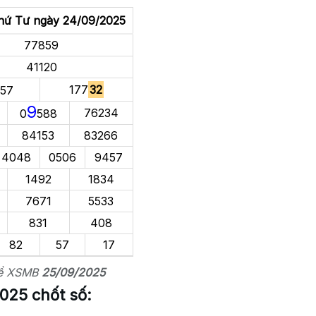
hứ Tư ngày 24/09/2025
77859
41120
177
32
57
9
76234
0
588
84153
83266
4048
0506
9457
1492
1834
7671
5533
831
408
82
57
17
đề XSMB
25/09/2025
2025
chốt số: