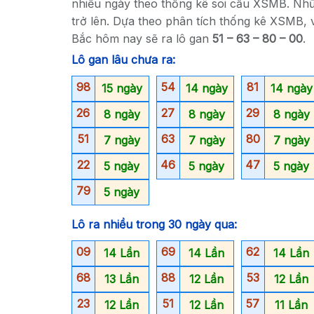
nhiều ngày theo thống kê soi cầu XSMB. Nhữn
trở lên. Dựa theo phân tích thống kê XSMB, 
Bắc hôm nay sẽ ra lô gan
51 – 63 – 80 – 00
.
Lô gan lâu chưa ra:
98
54
81
15 ngày
14 ngày
14 ngày
26
27
29
8 ngày
8 ngày
8 ngày
51
63
80
7 ngày
7 ngày
7 ngày
22
46
47
5 ngày
5 ngày
5 ngày
79
5 ngày
Lô ra nhiều trong 30 ngày qua:
09
69
62
14 Lần
14 Lần
14 Lần
68
88
53
13 Lần
12 Lần
12 Lần
23
51
57
12 Lần
12 Lần
11 Lần