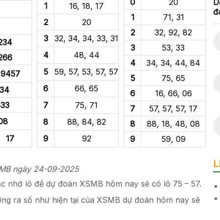
D
0
20
1
16, 18, 17
đ
1
71, 31
2
20
2
32, 92, 82
3
32, 34, 34, 33, 31
234
3
53, 33
4
48, 44
266
4
34, 34, 44, 84
5
59, 57, 53, 57, 57
9457
5
75, 65
6
66, 65
834
6
16, 66, 06
533
7
75, 71
7
57, 57, 57, 17
08
8
88, 84, 82
8
88, 18, 48, 08
17
9
92
9
59, 09
L
SMB ngày
24-09-2025
c nhớ lô đề dự đoán XSMB hôm nay sẽ có lô 75 – 57.
ớng ra số như hiện tại của XSMB dự đoán hôm nay sẽ