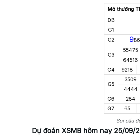
Mở thưởng T
ĐB
G1
9
G2
86
55475
G3
64516
G4
9218
3509
G5
4444
G6
284
G7
65
Soi cầu 
Dự đoán XSMB hôm nay
25/09/