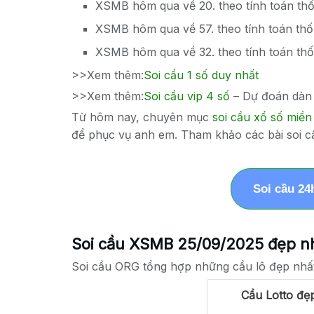
XSMB hôm qua về 20. theo tính toán th
XSMB hôm qua về 57. theo tính toán th
XSMB hôm qua về 32. theo tính toán th
>>Xem thêm:
Soi cầu 1 số duy nhất
>>Xem thêm:
Soi cầu vip 4 số
– Dự đoán dàn 
Từ hôm nay, chuyên mục
soi cầu xổ số miền
để phục vụ anh em. Tham khảo các bài soi c
Soi cầu 24
Soi cầu XSMB
25/09/2025
đẹp n
Soi cầu ORG tổng hợp những cầu lô đẹp nhấ
Cầu Lotto đẹ