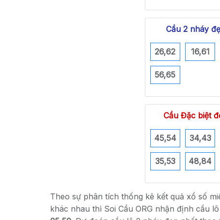
Cầu 2 nháy đẹ
26,62
16,61
56,65
Cầu Đặc biệt đ
45,54
34,43
35,53
48,84
Theo sự phân tích thống kê kết quả xổ số mi
khác nhau thì Soi Cầu ORG nhận định cầu lô