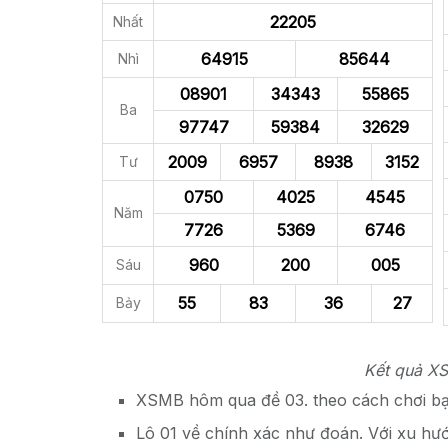
22205
Nhất
64915
85644
Nhì
08901
34343
55865
Ba
97747
59384
32629
2009
6957
8938
3152
Tư
0750
4025
4545
Năm
7726
5369
6746
960
200
005
Sáu
55
83
36
27
Bảy
Kết quả X
XSMB hôm qua đề 03. theo cách chơi bạ
Lô 01 về chính xác như đoán. Với xu hư