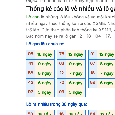
05,50
.
Dự đoán cầu lô 2 nháy đẹp nhất theo t
Thống kê các lô về nhiều và lô
Lô gan
là những lô lâu không về và mỗi khi 
nhiều ngày theo thống kê soi cầu XSMB. Nhữn
trở lên. Dựa theo phân tích thống kê XSMB, 
Bắc hôm nay sẽ ra lô gan
12 – 18 – 04 – 17
.
Lô gan lâu chưa ra:
06
76
91
16 ngày
12 ngày
12 ngày
41
63
07
9 ngày
9 ngày
8 ngày
88
12
18
8 ngày
7 ngày
7 ngày
42
70
89
6 ngày
6 ngày
6 ngày
97
99
5 ngày
5 ngày
Lô ra nhiều trong 30 ngày qua:
50
16
84
15 Lần
15 Lần
13 Lần