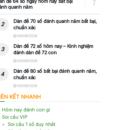
àn đề 64 số ngày hôm nay bất bại
ánh quanh năm
Dàn đề 70 số đánh quanh năm bất bại,
chuẩn xác
09/08/2026
Dàn đề 72 số hôm nay – Kinh nghiệm
đánh dàn đề 72 con
09/08/2026
Dàn đề 80 số bất bại đánh quanh năm,
chuẩn xác
09/08/2026
IÊN KẾT NHANH
Hôm nay đánh con gì
Soi cầu VIP
Soi cầu 1 số duy nhất