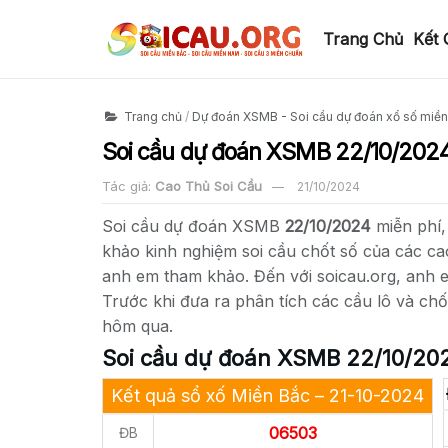
Trang Chủ
Kết 
Trang chủ
/
Dự đoán XSMB - Soi cầu dự đoán xổ số miề
Soi cầu dự đoán XSMB 22/10/2024
Tác giả:
Cao Thủ Soi Cầu
21/10/2024
Soi cầu dự đoán XSMB
22/10/2024
miễn phí
khảo kinh nghiệm soi cầu chốt số của các c
anh em tham khảo. Đến với soicau.org, anh e
Trước khi đưa ra phân tích các cầu lô và ch
hôm qua.
Soi cầu dự đoán XSMB
22/10/20
Kết quả sổ xố Miền Bắc – 21-10-2024
06503
ĐB