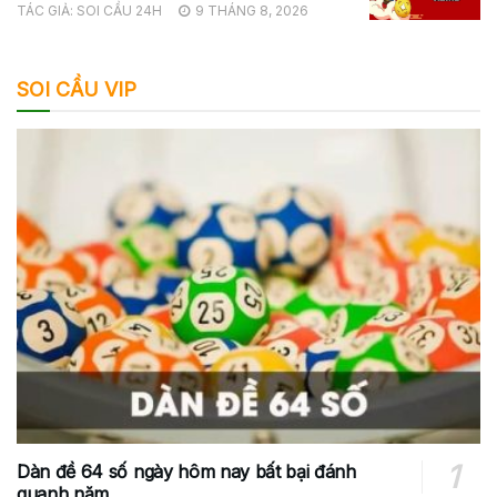
TÁC GIẢ:
SOI CẦU 24H
9 THÁNG 8, 2026
SOI CẦU VIP
Dàn đề 64 số ngày hôm nay bất bại đánh
quanh năm