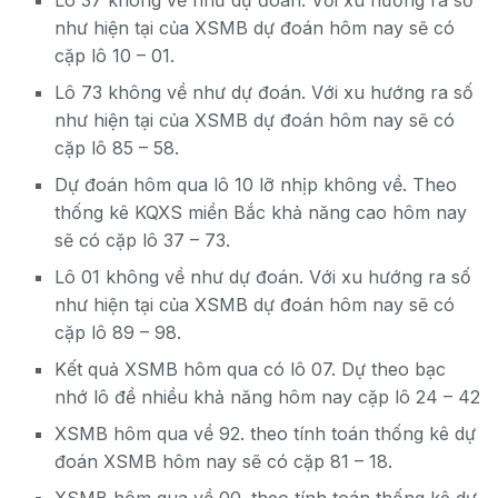
Lô 37 không về như dự đoán. Với xu hướng ra số
như hiện tại của XSMB dự đoán hôm nay sẽ có
cặp lô 10 – 01.
Lô 73 không về như dự đoán. Với xu hướng ra số
như hiện tại của XSMB dự đoán hôm nay sẽ có
cặp lô 85 – 58.
Dự đoán hôm qua lô 10 lỡ nhịp không về. Theo
thống kê KQXS miền Bắc khả năng cao hôm nay
sẽ có cặp lô 37 – 73.
Lô 01 không về như dự đoán. Với xu hướng ra số
như hiện tại của XSMB dự đoán hôm nay sẽ có
cặp lô 89 – 98.
Kết quả XSMB hôm qua có lô 07. Dự theo bạc
nhớ lô đề nhiều khả năng hôm nay cặp lô 24 – 42
XSMB hôm qua về 92. theo tính toán thống kê dự
đoán XSMB hôm nay sẽ có cặp 81 – 18.