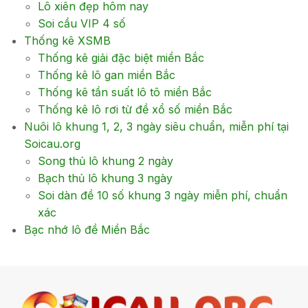
Lô xiên đẹp hôm nay
Soi cầu VIP 4 số
Thống kê XSMB
Thống kê giải đặc biệt miền Bắc
Thống kê lô gan miền Bắc
Thống kê tần suất lô tô miền Bắc
Thống kê lô rơi từ đề xổ số miền Bắc
Nuôi lô khung 1, 2, 3 ngày siêu chuẩn, miễn phí tại
Soicau.org
Song thủ lô khung 2 ngày
Bạch thủ lô khung 3 ngày
Soi dàn đề 10 số khung 3 ngày miễn phí, chuẩn
xác
Bạc nhớ lô đề Miền Bắc