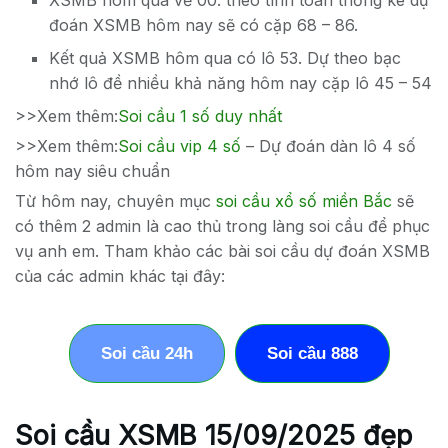
XSMB hôm qua về 00. theo tính toán thống kê dự
đoán XSMB hôm nay sẽ có cặp 68 – 86.
Kết quả XSMB hôm qua có lô 53. Dự theo bạc
nhớ lô đề nhiều khả năng hôm nay cặp lô 45 – 54
>>Xem thêm:
Soi cầu 1 số duy nhất
>>Xem thêm:
Soi cầu vip 4 số
– Dự đoán dàn lô 4 số
hôm nay siêu chuẩn
Từ hôm nay, chuyên mục
soi cầu xổ số miền Bắc
sẽ
có thêm 2 admin là cao thủ trong làng soi cầu để phục
vụ anh em. Tham khảo các bài soi cầu dự đoán XSMB
của các admin khác tại đây:
Soi cầu 24h
Soi cầu 888
Soi cầu XSMB
15/09/2025
đẹp