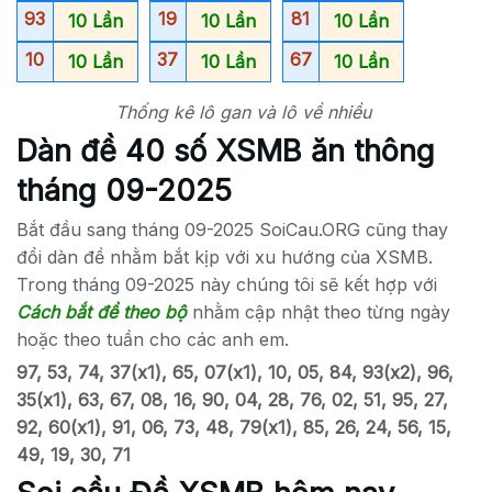
93
19
81
10 Lần
10 Lần
10 Lần
10
37
67
10 Lần
10 Lần
10 Lần
Thống kê lô gan và lô về nhiều
Dàn đề 40 số XSMB ăn thông
tháng
09-2025
Bắt đầu sang tháng 09-2025 SoiCau.ORG cũng thay
đổi dàn đề nhằm bắt kịp với xu hướng của XSMB.
Trong tháng 09-2025 này chúng tôi sẽ kết hợp với
Cách bắt đề theo bộ
nhằm cập nhật theo từng ngày
hoặc theo tuần cho các anh em.
97, 53, 74, 37(x1), 65, 07(x1), 10, 05, 84, 93(x2), 96,
35(x1), 63, 67, 08, 16, 90, 04, 28, 76, 02, 51, 95, 27,
92, 60(x1), 91, 06, 73, 48, 79(x1), 85, 26, 24, 56, 15,
49, 19, 30, 71