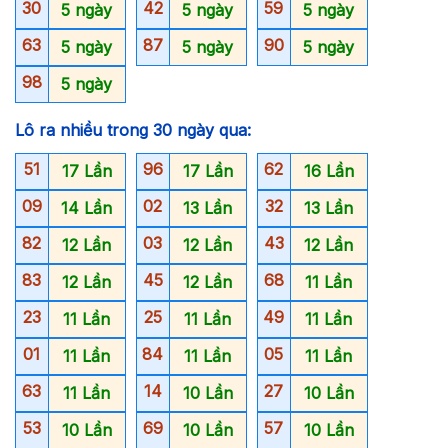
30
42
59
5 ngày
5 ngày
5 ngày
63
87
90
5 ngày
5 ngày
5 ngày
98
5 ngày
Lô ra nhiều trong 30 ngày qua:
51
96
62
17 Lần
17 Lần
16 Lần
09
02
32
14 Lần
13 Lần
13 Lần
82
03
43
12 Lần
12 Lần
12 Lần
83
45
68
12 Lần
12 Lần
11 Lần
23
25
49
11 Lần
11 Lần
11 Lần
01
84
05
11 Lần
11 Lần
11 Lần
63
14
27
11 Lần
10 Lần
10 Lần
53
69
57
10 Lần
10 Lần
10 Lần