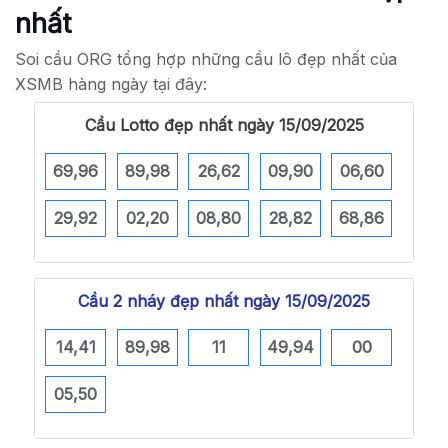
nhất
Soi cầu ORG tổng hợp những cầu lô đẹp nhất của
XSMB hàng ngày tại đây:
Cầu Lotto đẹp nhất ngày 15/09/2025
69,96
89,98
26,62
09,90
06,60
29,92
02,20
08,80
28,82
68,86
Cầu 2 nháy đẹp nhất ngày 15/09/2025
14,41
89,98
11
49,94
00
05,50