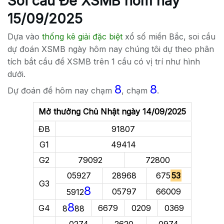
Soi cầu Đề XSMB hôm nay
15/09/2025
Dựa vào
thống kê giải đặc biệt
xổ số miền Bắc, soi cầu
dự đoán XSMB ngày hôm nay chúng tôi dự theo phân
tích bắt cầu đề XSMB trên 1 cầu có vị trí như hình
dưới.
8
8
Dự đoán đề hôm nay chạm
, chạm
.
Mở thưởng Chủ Nhật ngày 14/09/2025
ĐB
91807
G1
49414
G2
79092
72800
05927
28968
675
53
G3
8
05797
66009
5912
8
G4
6679
0209
0369
8
88