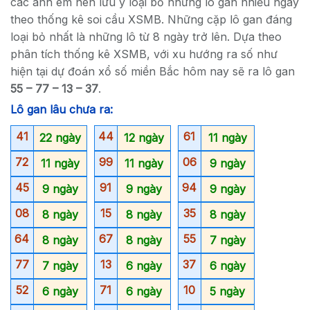
các anh em nên lưu ý loại bỏ những lô gan nhiều ngày
theo thống kê soi cầu XSMB. Những cặp lô gan đáng
loại bỏ nhất là những lô từ 8 ngày trở lên. Dựa theo
phân tích thống kê XSMB, với xu hướng ra số như
hiện tại dự đoán xổ số miền Bắc hôm nay sẽ ra lô gan
55 – 77 – 13 – 37
.
Lô gan lâu chưa ra:
41
44
61
22 ngày
12 ngày
11 ngày
72
99
06
11 ngày
11 ngày
9 ngày
45
91
94
9 ngày
9 ngày
9 ngày
08
15
35
8 ngày
8 ngày
8 ngày
64
67
55
8 ngày
8 ngày
7 ngày
77
13
37
7 ngày
6 ngày
6 ngày
52
71
10
6 ngày
6 ngày
5 ngày