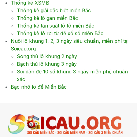
Thống kê XSMB
Thống kê giải đặc biệt miền Bắc
Thống kê lô gan miền Bắc
Thống kê tần suất lô tô miền Bắc
Thống kê lô rơi từ đề xổ số miền Bắc
Nuôi lô khung 1, 2, 3 ngày siêu chuẩn, miễn phí tại
Soicau.org
Song thủ lô khung 2 ngày
Bạch thủ lô khung 3 ngày
Soi dàn đề 10 số khung 3 ngày miễn phí, chuẩn
xác
Bạc nhớ lô đề Miền Bắc