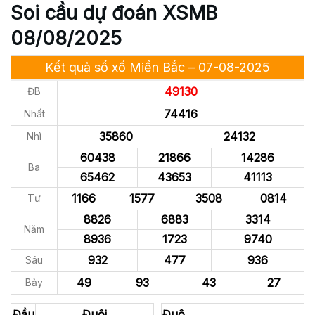
Soi cầu dự đoán XSMB
08/08/2025
Kết quả sổ xố Miền Bắc – 07-08-2025
49130
ĐB
74416
Nhất
35860
24132
Nhì
60438
21866
14286
Ba
65462
43653
41113
1166
1577
3508
0814
Tư
8826
6883
3314
Năm
8936
1723
9740
932
477
936
Sáu
49
93
43
27
Bảy
Đầu
Đuôi
Đuô