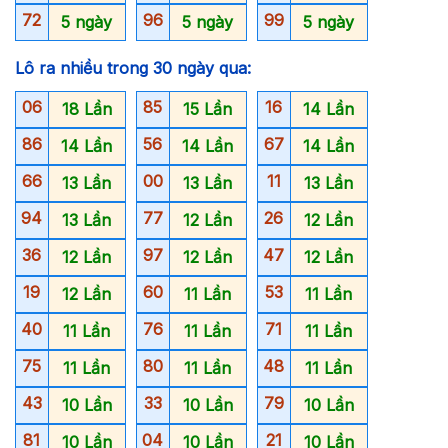
72
96
99
5 ngày
5 ngày
5 ngày
Lô ra nhiều trong 30 ngày qua:
06
85
16
18 Lần
15 Lần
14 Lần
86
56
67
14 Lần
14 Lần
14 Lần
66
00
11
13 Lần
13 Lần
13 Lần
94
77
26
13 Lần
12 Lần
12 Lần
36
97
47
12 Lần
12 Lần
12 Lần
19
60
53
12 Lần
11 Lần
11 Lần
40
76
71
11 Lần
11 Lần
11 Lần
75
80
48
11 Lần
11 Lần
11 Lần
43
33
79
10 Lần
10 Lần
10 Lần
81
04
21
10 Lần
10 Lần
10 Lần