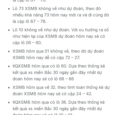
là cặp lô 07 – 70.
Lô 73 XSMB không về như dự đoán, theo đó
nhiều khả năng 73 hôm nay mới ra và đi cùng đó
là cặp lô 87 – 78.
Lô 10 không về như dự đoán. Với xu hướng ra số
như hiện tại của XSMB dự đoán hôm nay sẽ có
cặp lô 06 – 60.
XSMB hôm qua 01 không về, theo đó dự đoán
XSMB hôm nay dễ có cặp 72 – 27.
KQXSMB hôm qua có lô 60. Dựa theo thống kê
kết quả xs miền Bắc 30 ngày gần đây nhất dự
đoán hôm nay sẽ có lô 68 – 86
XSMB hôm qua về 32. theo tính toán thống kê dự
đoán XSMB hôm nay sẽ có cặp 24 – 42.
KQXSMB hôm qua có lô 38. Dựa theo thống kê
kết quả xs miền Bắc 30 ngày gần đây nhất dự