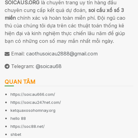
SOICAUS.ORG
là chuyên trang uy tín hàng đầu
chuyên cung cấp kết quả dự đoán,
soi cầu xổ số 3
miền
chính xác và hoàn toàn miễn phí. Đội ngũ cao
thủ của chúng tôi dựa trên các thuật toán thống kê
hiện đại và kinh nghiệm thực chiến lâu năm để giúp
bạn có những con số may mắn nhất mỗi ngày.
Email:
caothusoicau2888@gmail.com
Telegram:
@soicau68
QUAN TÂM
https://soicau666.com/
https://soicau247net.com/
ketquaxosohomnay.org
hello 88
https://soc88.net/
shbet