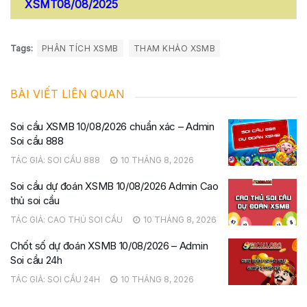
XSMT
08/08/2025
Tags:
PHÂN TÍCH XSMB
THAM KHẢO XSMB
BÀI VIẾT LIÊN QUAN
Soi cầu XSMB 10/08/2026 chuẩn xác – Admin
Soi cầu 888
TÁC GIẢ:
SOI CẦU 888
10 THÁNG 8, 2026
Soi cầu dự đoán XSMB 10/08/2026 Admin Cao
thủ soi cầu
TÁC GIẢ:
CAO THỦ SOI CẦU
10 THÁNG 8, 2026
Chốt số dự đoán XSMB 10/08/2026 – Admin
Soi cầu 24h
TÁC GIẢ:
SOI CẦU 24H
10 THÁNG 8, 2026