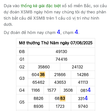
Dựa vào
thống kê giải đặc biệt
xổ số miền Bắc, soi cầu
dự đoán XSMB ngày hôm nay chúng tôi dự theo phân
tích bắt cầu đề XSMB trên 1 cầu có vị trí như hình
dưới.
4
4
Dự đoán đề hôm nay chạm
, chạm
.
Mở thưởng Thứ Năm ngày 07/08/2025
ĐB
49130
G1
74416
G2
35860
24132
604
38
21866
14286
G3
65462
43653
41113
4
G4
1166
1577
3508
081
4
8826
68
83
331
G5
8936
1723
9740