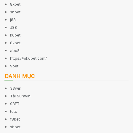
8xbet
shbet
j88
J88
kubet
8xbet
abc8
https://vikubet.com/
9bet
DANH MỤC
33win
Tải Sunwin
9BET
tdtc
f8bet
shbet