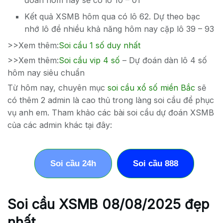
đoán hôm nay sẽ có lô 10 – 01
Kết quả XSMB hôm qua có lô 62. Dự theo bạc
nhớ lô đề nhiều khả năng hôm nay cặp lô 39 – 93
>>Xem thêm:
Soi cầu 1 số duy nhất
>>Xem thêm:
Soi cầu vip 4 số
– Dự đoán dàn lô 4 số
hôm nay siêu chuẩn
Từ hôm nay, chuyên mục
soi cầu xổ số miền Bắc
sẽ
có thêm 2 admin là cao thủ trong làng soi cầu để phục
vụ anh em. Tham khảo các bài soi cầu dự đoán XSMB
của các admin khác tại đây:
Soi cầu 24h
Soi cầu 888
Soi cầu XSMB
08/08/2025
đẹp
nhất