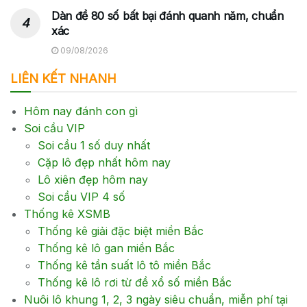
Dàn đề 80 số bất bại đánh quanh năm, chuẩn
xác
09/08/2026
LIÊN KẾT NHANH
Hôm nay đánh con gì
Soi cầu VIP
Soi cầu 1 số duy nhất
Cặp lô đẹp nhất hôm nay
Lô xiên đẹp hôm nay
Soi cầu VIP 4 số
Thống kê XSMB
Thống kê giải đặc biệt miền Bắc
Thống kê lô gan miền Bắc
Thống kê tần suất lô tô miền Bắc
Thống kê lô rơi từ đề xổ số miền Bắc
Nuôi lô khung 1, 2, 3 ngày siêu chuẩn, miễn phí tại