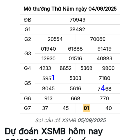
Mở thưởng Thứ Năm ngày 04/09/2025
ĐB
70943
G1
38492
G2
20554
70069
01940
61888
91419
G3
13930
01516
40883
G4
4233
8852
5368
9800
1
5303
7180
595
G5
4
8045
5616
7
68
G6
913
668
770
G7
37
45
01
40
Soi cầu đề XSMB
05/09/2025
Dự đoán XSMB hôm nay