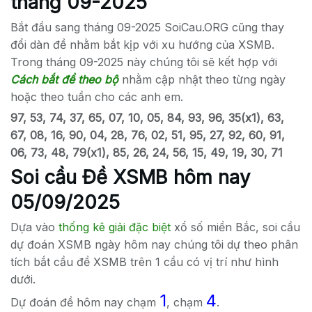
tháng
09-2025
Bắt đầu sang tháng 09-2025 SoiCau.ORG cũng thay
đổi dàn đề nhằm bắt kịp với xu hướng của XSMB.
Trong tháng 09-2025 này chúng tôi sẽ kết hợp với
Cách bắt đề theo bộ
nhằm cập nhật theo từng ngày
hoặc theo tuần cho các anh em.
97, 53, 74, 37, 65, 07, 10, 05, 84, 93, 96, 35(x1), 63,
67, 08, 16, 90, 04, 28, 76, 02, 51, 95, 27, 92, 60, 91,
06, 73, 48, 79(x1), 85, 26, 24, 56, 15, 49, 19, 30, 71
Soi cầu Đề XSMB hôm nay
05/09/2025
Dựa vào
thống kê giải đặc biệt
xổ số miền Bắc, soi cầu
dự đoán XSMB ngày hôm nay chúng tôi dự theo phân
tích bắt cầu đề XSMB trên 1 cầu có vị trí như hình
dưới.
1
4
Dự đoán đề hôm nay chạm
, chạm
.