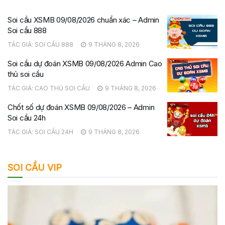
Soi cầu XSMB 09/08/2026 chuẩn xác – Admin
Soi cầu 888
TÁC GIẢ:
SOI CẦU 888
9 THÁNG 8, 2026
Soi cầu dự đoán XSMB 09/08/2026 Admin Cao
thủ soi cầu
TÁC GIẢ:
CAO THỦ SOI CẦU
9 THÁNG 8, 2026
Chốt số dự đoán XSMB 09/08/2026 – Admin
Soi cầu 24h
TÁC GIẢ:
SOI CẦU 24H
9 THÁNG 8, 2026
SOI CẦU VIP