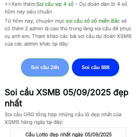
>>Xem thêm:
Soi cầu vip 4 số
– Dự đoán dàn lô 4 số
hôm nay siêu chuẩn
Từ hôm nay, chuyên mục
soi cầu xổ số miền Bắc
sẽ
có thêm 2 admin là cao thủ trong làng soi cầu để phục
vụ anh em. Tham khảo các bài soi cầu dự đoán XSMB
của các admin khác tại đây:
Soi cầu 24h
Soi cầu 888
Soi cầu XSMB
05/09/2025
đẹp
nhất
Soi cầu ORG tổng hợp những cầu lô đẹp nhất của
XSMB hàng ngày tại đây:
Cầu Lotto đẹp nhất ngày 05/09/2025