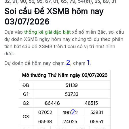
32, 91, 90, 56, 95, 67, 01, 65, 79, 54(x1), 25, 89, 31
Soi cầu Đề XSMB hôm nay
03/07/2026
Dựa vào
thống kê giải đặc biệt
xổ số miền Bắc, soi cầu
dự đoán XSMB ngày hôm nay chúng tôi dự theo phân
tích bắt cầu đề XSMB trên 1 cầu có vị trí như hình
dưới.
2
1
Dự đoán đề hôm nay chạm
, chạm
.
Mở thưởng Thứ Năm ngày 02/07/2026
ĐB
51139
G1
53733
G2
86448
48515
2
07052
53831
190
2
G3
65638
24025
05951