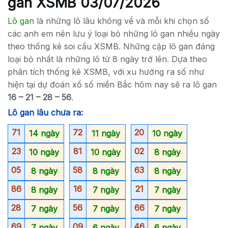
gan XSMB
03/07/2026
Lô gan
là những lô lâu không về và mỗi khi chọn số
các anh em nên lưu ý loại bỏ những lô gan nhiều ngày
theo thống kê soi cầu XSMB. Những cặp lô gan đáng
loại bỏ nhất là những lô từ 8 ngày trở lên. Dựa theo
phân tích thống kê XSMB, với xu hướng ra số như
hiện tại dự đoán xổ số miền Bắc hôm nay sẽ ra lô gan
16 – 21 – 28 – 56
.
Lô gan lâu chưa ra:
71
72
20
14 ngày
11 ngày
10 ngày
23
81
02
10 ngày
10 ngày
8 ngày
05
58
63
8 ngày
8 ngày
8 ngày
86
16
21
8 ngày
7 ngày
7 ngày
28
56
66
7 ngày
7 ngày
7 ngày
69
09
46
7 ngày
6 ngày
6 ngày