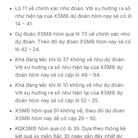
Lô 11 về chính xác như đoán. Với xu hướng ra số
như hiện tại của XSMB dự đoán hôm nay sẽ có lô
14 – 41.
Dự đoán XSMB hôm qua lô 73 về chính xác như
dự đoán. Theo đó dự đoán XSMB hôm nay sẽ có
lô 42 – 24.
Khá đáng tiếc khi lô 37 không về như dự đoán.
Với xu hướng ra số như hiện tại của XSMB dự
đoán hôm nay sẽ có cặp lô 49 – 94.
Khá đáng tiếc khi lô 10 không về như dự đoán.
Với xu hướng ra số như hiện tại của XSMB dự
đoán hôm nay sẽ có cặp lô 52 – 25.
XSMB hôm qua 01 không về, theo đó dự đoán
XSMB hôm nay dễ có cặp 29 – 92.
KQXSMB hôm qua có lô 39. Dựa theo thống kê
kết quả xs miền Bắc 30 ngày gần đây nhất dự