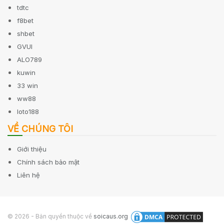
tdtc
f8bet
shbet
GVUI
ALO789
kuwin
33 win
ww88
loto188
VỀ CHÚNG TÔI
Giới thiệu
Chính sách bảo mật
Liên hệ
© 2026 - Bản quyền thuộc về
soicaus.org