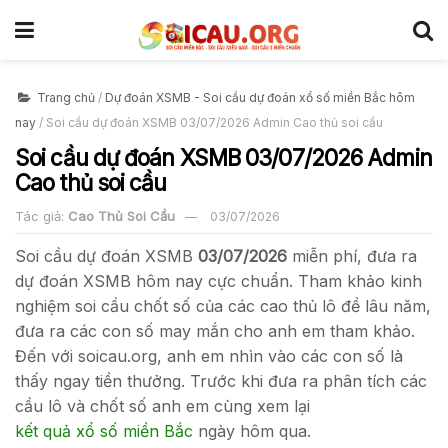
Trang chủ
/
Dự đoán XSMB - Soi cầu dự đoán xổ số miền Bắc hôm
nay
/
Soi cầu dự đoán XSMB 03/07/2026 Admin Cao thủ soi cầu
Soi cầu dự đoán XSMB 03/07/2026 Admin
Cao thủ soi cầu
Tác giả:
Cao Thủ Soi Cầu
03/07/2026
Soi cầu dự đoán XSMB
03/07/2026
miễn phí, đưa ra
dự đoán XSMB hôm nay cực chuẩn. Tham khảo kinh
nghiệm soi cầu chốt số của các cao thủ lô đề lâu năm,
đưa ra các con số may mắn cho anh em tham khảo.
Đến với soicau.org, anh em nhìn vào các con số là
thấy ngay tiền thưởng. Trước khi đưa ra phân tích các
cầu lô và chốt số anh em cùng xem lại
kết quả xổ số miền Bắc
ngày hôm qua.