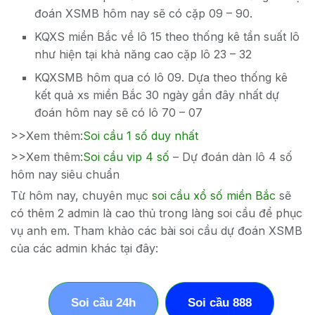
đoán XSMB hôm nay sẽ có cặp 09 – 90.
KQXS miền Bắc về lô 15 theo thống kê tần suất lô
như hiện tại khả năng cao cặp lô 23 – 32
KQXSMB hôm qua có lô 09. Dựa theo thống kê
kết quả xs miền Bắc 30 ngày gần đây nhất dự
đoán hôm nay sẽ có lô 70 – 07
>>Xem thêm:
Soi cầu 1 số duy nhất
>>Xem thêm:
Soi cầu vip 4 số
– Dự đoán dàn lô 4 số
hôm nay siêu chuẩn
Từ hôm nay, chuyên mục
soi cầu xổ số miền Bắc
sẽ
có thêm 2 admin là cao thủ trong làng soi cầu để phục
vụ anh em. Tham khảo các bài soi cầu dự đoán XSMB
của các admin khác tại đây:
Soi cầu 24h
Soi cầu 888