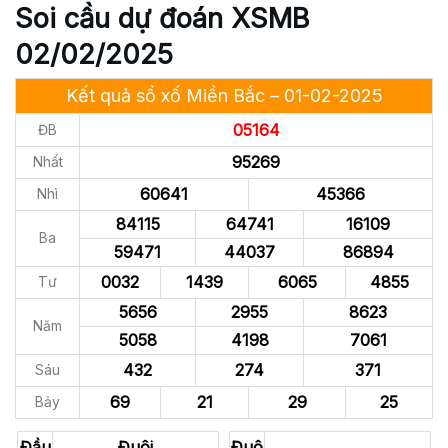
Soi cầu dự đoán XSMB
02/02/2025
Kết quả sổ xố Miền Bắc – 01-02-2025
05164
ĐB
95269
Nhất
60641
45366
Nhì
84115
64741
16109
Ba
59471
44037
86894
0032
1439
6065
4855
Tư
5656
2955
8623
Năm
5058
4198
7061
432
274
371
Sáu
69
21
29
25
Bảy
Đầu
Đuôi
Đuô