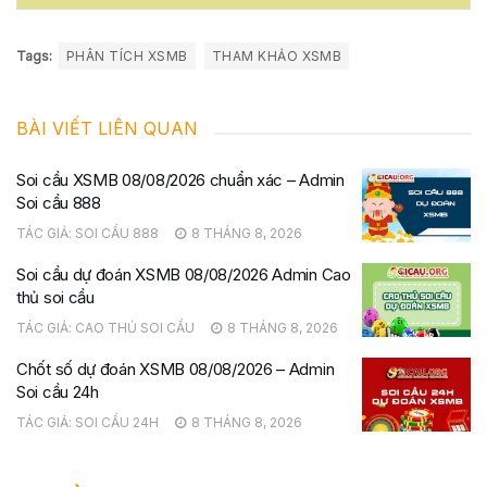
Tags:
PHÂN TÍCH XSMB
THAM KHẢO XSMB
BÀI VIẾT LIÊN QUAN
Soi cầu XSMB 08/08/2026 chuẩn xác – Admin
Soi cầu 888
TÁC GIẢ:
SOI CẦU 888
8 THÁNG 8, 2026
Soi cầu dự đoán XSMB 08/08/2026 Admin Cao
thủ soi cầu
TÁC GIẢ:
CAO THỦ SOI CẦU
8 THÁNG 8, 2026
Chốt số dự đoán XSMB 08/08/2026 – Admin
Soi cầu 24h
TÁC GIẢ:
SOI CẦU 24H
8 THÁNG 8, 2026