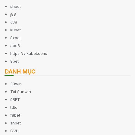
shbet
j88
J88
kubet
8xbet
abc8
https://vikubet.com/
9bet
DANH MỤC
33win
Tải Sunwin
9BET
tdtc
f8bet
shbet
GVUI