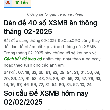
00
10 Lần
Thống kê lô gan và lô về nhiều
Dàn đề 40 số XSMB ăn thông
tháng
02-2025
Bắt đầu sang tháng 02-2025 SoiCau.ORG cũng thay
đổi dàn đề nhằm bắt kịp với xu hướng của XSMB.
Trong tháng 02-2025 này chúng tôi sẽ kết hợp với
Cách bắt đề theo bộ
nhằm cập nhật theo từng ngày
hoặc theo tuần cho các anh em.
64(x1), 07, 18, 32, 60, 81, 93, 29, 94, 21, 01, 50, 08,
70, 86, 47, 91, 53, 43, 25, 89, 42, 56, 23, 57, 79, 63,
14, 16, 67, 46, 69, 72, 31, 54, 80, 35, 52, 10, 24
Soi cầu Đề XSMB hôm nay
02/02/2025