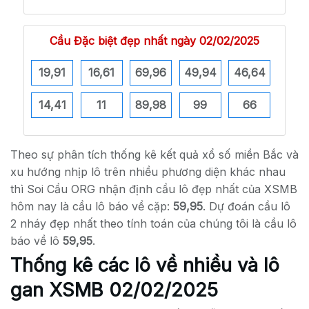
Cầu Đặc biệt đẹp nhất ngày 02/02/2025
19,91
16,61
69,96
49,94
46,64
14,41
11
89,98
99
66
Theo sự phân tích thống kê kết quả xổ số miền Bắc và
xu hướng nhịp lô trên nhiều phương diện khác nhau
thì Soi Cầu ORG nhận định cầu lô đẹp nhất của XSMB
hôm nay là cầu lô báo về cặp:
59,95
.
Dự đoán cầu lô
2 nháy đẹp nhất theo tính toán của chúng tôi là cầu lô
báo về lô
59,95
.
Thống kê các lô về nhiều và lô
gan XSMB
02/02/2025