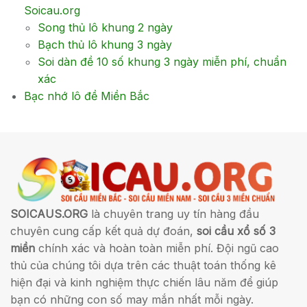
Soicau.org
Song thủ lô khung 2 ngày
Bạch thủ lô khung 3 ngày
Soi dàn đề 10 số khung 3 ngày miễn phí, chuẩn
xác
Bạc nhớ lô đề Miền Bắc
SOICAUS.ORG
là chuyên trang uy tín hàng đầu
chuyên cung cấp kết quả dự đoán,
soi cầu xổ số 3
miền
chính xác và hoàn toàn miễn phí. Đội ngũ cao
thủ của chúng tôi dựa trên các thuật toán thống kê
hiện đại và kinh nghiệm thực chiến lâu năm để giúp
bạn có những con số may mắn nhất mỗi ngày.