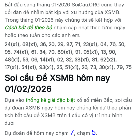
Bắt đầu sang tháng 01-2026 SoiCau.ORG cũng thay
đổi dàn đề nhằm bắt kịp với xu hướng của XSMB.
Trong tháng 01-2026 này chúng tôi sẽ kết hợp với
Cách bắt đề theo bộ
nhằm cập nhật theo từng ngày
hoặc theo tuần cho các anh em.
24(x1), 68(x1), 36, 20, 29, 87, 71, 23(x1), 04, 76, 50,
95, 74(x1), 61, 34, 70, 89(x1), 91, 05(x1), 13, 90,
48(x1), 53, 06, 14(x1), 02, 32, 38(x1), 81, 62(x2),
17(x1), 54(x1), 93(x1), 25, 51(x1), 26, 73, 30(x1), 79, 75
Soi cầu Đề XSMB hôm nay
01/02/2026
Dựa vào
thống kê giải đặc biệt
xổ số miền Bắc, soi cầu
dự đoán XSMB ngày hôm nay chúng tôi dự theo phân
tích bắt cầu đề XSMB trên 1 cầu có vị trí như hình
dưới.
7
5
Dự đoán đề hôm nay chạm
, chạm
.