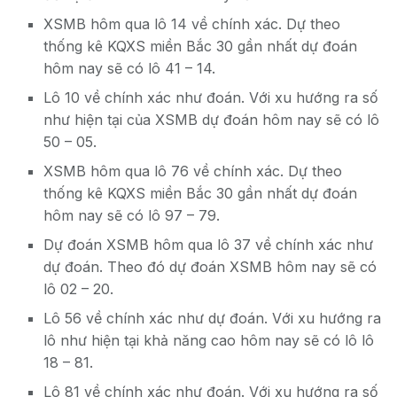
XSMB hôm qua lô 14 về chính xác. Dự theo
thống kê KQXS miền Bắc 30 gần nhất dự đoán
hôm nay sẽ có lô 41 – 14.
Lô 10 về chính xác như đoán. Với xu hướng ra số
như hiện tại của XSMB dự đoán hôm nay sẽ có lô
50 – 05.
XSMB hôm qua lô 76 về chính xác. Dự theo
thống kê KQXS miền Bắc 30 gần nhất dự đoán
hôm nay sẽ có lô 97 – 79.
Dự đoán XSMB hôm qua lô 37 về chính xác như
dự đoán. Theo đó dự đoán XSMB hôm nay sẽ có
lô 02 – 20.
Lô 56 về chính xác như dự đoán. Với xu hướng ra
lô như hiện tại khả năng cao hôm nay sẽ có lô lô
18 – 81.
Lô 81 về chính xác như đoán. Với xu hướng ra số