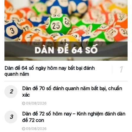
Dàn đề 64 số ngày hôm nay bất bại đánh
quanh năm
Dàn đề 70 số đánh quanh năm bất bại, chuẩn
xác
09/08/2026
Dàn đề 72 số hôm nay – Kinh nghiệm đánh dàn
đề 72 con
09/08/2026