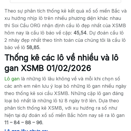
Theo sự phân tích thống kê kết quả xổ số miền Bắc và
xu hướng nhịp lô trên nhiều phương diện khác nhau
thì Soi Cầu ORG nhận định cầu lô đẹp nhất của XSMB
hôm nay là cầu lô báo về cặp:
45,54
.
Dự đoán cầu lô
2 nháy đẹp nhất theo tính toán của chúng tôi là cầu lô
báo về lô
58,85
.
Thống kê các lô về nhiều và lô
gan XSMB
01/02/2026
Lô gan
là những lô lâu không về và mỗi khi chọn số
các anh em nên lưu ý loại bỏ những lô gan nhiều ngày
theo thống kê soi cầu XSMB. Những cặp lô gan đáng
loại bỏ nhất là những lô từ 8 ngày trở lên. Dựa theo
phân tích thống kê XSMB, với xu hướng ra số như
hiện tại dự đoán xổ số miền Bắc hôm nay sẽ ra lô gan
11 – 84 – 88 – 96
.