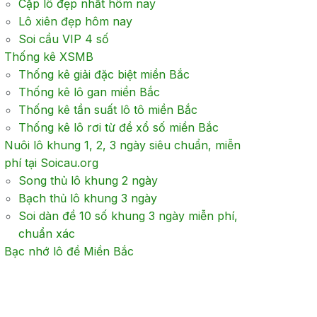
Cặp lô đẹp nhất hôm nay
Lô xiên đẹp hôm nay
Soi cầu VIP 4 số
Thống kê XSMB
Thống kê giải đặc biệt miền Bắc
Thống kê lô gan miền Bắc
Thống kê tần suất lô tô miền Bắc
Thống kê lô rơi từ đề xổ số miền Bắc
Nuôi lô khung 1, 2, 3 ngày siêu chuẩn, miễn
phí tại Soicau.org
Song thủ lô khung 2 ngày
Bạch thủ lô khung 3 ngày
Soi dàn đề 10 số khung 3 ngày miễn phí,
chuẩn xác
Bạc nhớ lô đề Miền Bắc