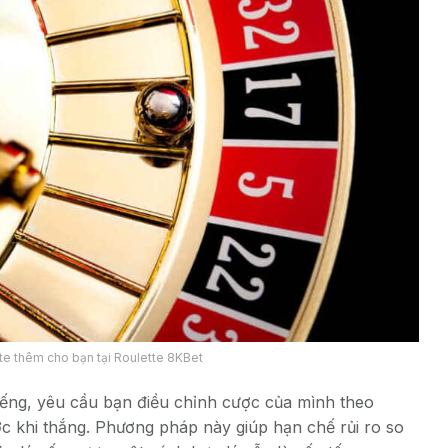
te thêm cho bạn tại Roulette 8KBet
tiếng, yêu cầu bạn điều chỉnh cược của mình theo
ợc khi thắng. Phương pháp này giúp hạn chế rủi ro so