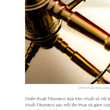
Chiến thuật được upda
Chiến thuật Fibonacci dựa trên chuỗi số nổi 
chuỗi Fibonacci sau mỗi lần thua và giảm cư