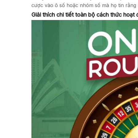
cược vào ô số hoặc nhóm số mà họ tin rằng s
Giải thích chi tiết toàn bộ cách thức hoạ