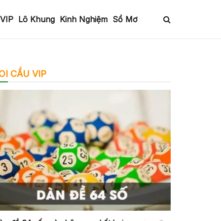
 VIP
Lô Khung
Kinh Nghiệm
Sổ Mơ
OI CẦU VIP