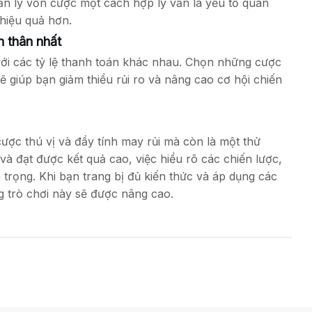
quản lý vốn cược một cách hợp lý vẫn là yếu tố quan
 hiệu quả hơn.
n thân nhất
 với các tỷ lệ thanh toán khác nhau. Chọn những cược
ẽ giúp bạn giảm thiểu rủi ro và nâng cao cơ hội chiến
cược thú vị và đầy tính may rủi mà còn là một thử
 và đạt được kết quả cao, việc hiểu rõ các chiến lược,
 trọng. Khi bạn trang bị đủ kiến thức và áp dụng các
g trò chơi này sẽ được nâng cao.