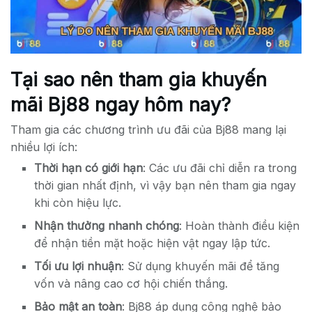
Tại sao nên tham gia khuyến
mãi Bj88 ngay hôm nay?
Tham gia các chương trình ưu đãi của Bj88 mang lại
nhiều lợi ích:
Thời hạn có giới hạn
: Các ưu đãi chỉ diễn ra trong
thời gian nhất định, vì vậy bạn nên tham gia ngay
khi còn hiệu lực.
Nhận thưởng nhanh chóng
: Hoàn thành điều kiện
để nhận tiền mặt hoặc hiện vật ngay lập tức.
Tối ưu lợi nhuận
: Sử dụng khuyến mãi để tăng
vốn và nâng cao cơ hội chiến thắng.
Bảo mật an toàn
: Bj88 áp dụng công nghệ bảo