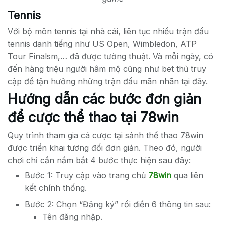
Tennis
Với bộ môn tennis tại nhà cái, liên tục nhiều trận đấu
tennis danh tiếng như US Open, Wimbledon, ATP
Tour Finalsm,… đã được tường thuật. Và mỗi ngày, có
đến hàng triệu người hâm mộ cũng như bet thủ truy
cập để tận hưởng những trận đấu mãn nhãn tại đây.
Hướng dẫn các bước đơn giản
để cược thể thao tại 78win
Quy trình tham gia cá cược tại sảnh thể thao 78win
được triển khai tương đối đơn giản. Theo đó, người
chơi chỉ cần nắm bắt 4 bước thực hiện sau đây:
Bước 1: Truy cập vào trang chủ
78win
qua liên
kết chính thống.
Bước 2: Chọn “Đăng ký” rồi điền 6 thông tin sau:
Tên đăng nhập.