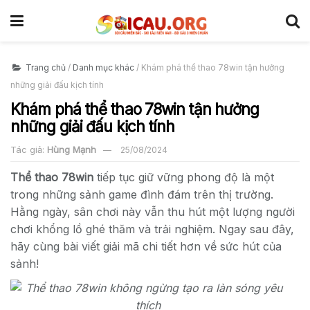
Trang chủ
/
Danh mục khác
/
Khám phá thể thao 78win tận hưởng
những giải đấu kịch tính
Khám phá thể thao 78win tận hưởng
những giải đấu kịch tính
Tác giả:
Hùng Mạnh
25/08/2024
Thể thao 78win
tiếp tục giữ vững phong độ là một
trong những sảnh game đình đám trên thị trường.
Hằng ngày, sân chơi này vẫn thu hút một lượng người
chơi khổng lồ ghé thăm và trải nghiệm. Ngay sau đây,
hãy cùng bài viết giải mã chi tiết hơn về sức hút của
sảnh!