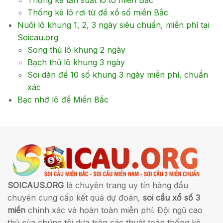
Thống kê tần suất lô tô miền Bắc
Thống kê lô rơi từ đề xổ số miền Bắc
Nuôi lô khung 1, 2, 3 ngày siêu chuẩn, miễn phí tại
Soicau.org
Song thủ lô khung 2 ngày
Bạch thủ lô khung 3 ngày
Soi dàn đề 10 số khung 3 ngày miễn phí, chuẩn
xác
Bạc nhớ lô đề Miền Bắc
SOICAUS.ORG
là chuyên trang uy tín hàng đầu
chuyên cung cấp kết quả dự đoán,
soi cầu xổ số 3
miền
chính xác và hoàn toàn miễn phí. Đội ngũ cao
thủ của chúng tôi dựa trên các thuật toán thống kê