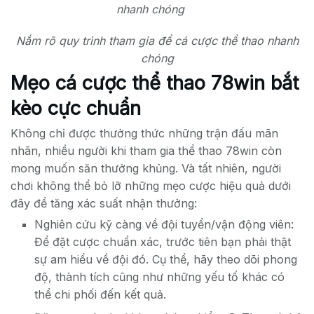
Nắm rõ quy trình tham gia để cá cược thể thao nhanh
chóng
Mẹo cá cược thể thao 78win bắt
kèo cực chuẩn
Không chỉ được thưởng thức những trận đấu mãn
nhãn, nhiều người khi tham gia thể thao 78win còn
mong muốn săn thưởng khủng. Và tất nhiên, người
chơi không thể bỏ lỡ những mẹo cược hiệu quả dưới
đây để tăng xác suất nhận thưởng:
Nghiên cứu kỹ càng về đội tuyển/vận động viên:
Để đặt cược chuẩn xác, trước tiên bạn phải thật
sự am hiểu về đội đó. Cụ thể, hãy theo dõi phong
độ, thành tích cũng như những yếu tố khác có
thể chi phối đến kết quả.