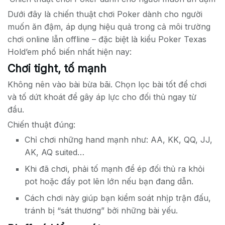
Dưới đây là chiến thuật chơi Poker dành cho người
muốn ăn đậm, áp dụng hiệu quả trong cả môi trường
chơi online lẫn offline – đặc biệt là kiểu Poker Texas
Hold’em phổ biến nhất hiện nay:
Chơi tight, tố mạnh
Không nên vào bài bừa bãi. Chọn lọc bài tốt để chơi
và tố dứt khoát để gây áp lực cho đối thủ ngay từ
đầu.
Chiến thuật đúng:
Chỉ chơi những hand mạnh như: AA, KK, QQ, JJ,
AK, AQ suited…
Khi đã chơi, phải tố mạnh để ép đối thủ ra khỏi
pot hoặc đẩy pot lên lớn nếu bạn đang dẫn.
Cách chơi này giúp bạn kiểm soát nhịp trận đấu,
tránh bị “sát thương” bởi những bài yếu.