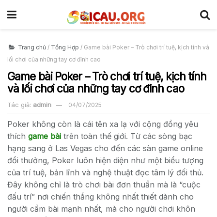
Trang chủ
/
Tổng Hợp
/
Game bài Poker – Trò chơi trí tuệ, kịch tính và
lối chơi của những tay cơ đỉnh cao
Game bài Poker – Trò chơi trí tuệ, kịch tính
và lối chơi của những tay cơ đỉnh cao
Tác giả:
admin
04/07/2025
Poker không còn là cái tên xa lạ với cộng đồng yêu
thích
game bài
trên toàn thế giới. Từ các sòng bạc
hạng sang ở Las Vegas cho đến các sàn game online
đổi thưởng, Poker luôn hiện diện như một biểu tượng
của trí tuệ, bản lĩnh và nghệ thuật đọc tâm lý đối thủ.
Đây không chỉ là trò chơi bài đơn thuần mà là “cuộc
đấu trí” nơi chiến thắng không nhất thiết dành cho
người cầm bài mạnh nhất, mà cho người chơi khôn