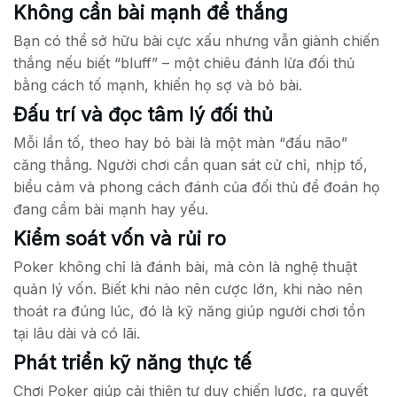
Không cần bài mạnh để thắng
Bạn có thể sở hữu bài cực xấu nhưng vẫn giành chiến
thắng nếu biết “bluff” – một chiêu đánh lừa đối thủ
bằng cách tố mạnh, khiến họ sợ và bỏ bài.
Đấu trí và đọc tâm lý đối thủ
Mỗi lần tố, theo hay bỏ bài là một màn “đấu não”
căng thẳng. Người chơi cần quan sát cử chỉ, nhịp tố,
biểu cảm và phong cách đánh của đối thủ để đoán họ
đang cầm bài mạnh hay yếu.
Kiểm soát vốn và rủi ro
Poker không chỉ là đánh bài, mà còn là nghệ thuật
quản lý vốn. Biết khi nào nên cược lớn, khi nào nên
thoát ra đúng lúc, đó là kỹ năng giúp người chơi tồn
tại lâu dài và có lãi.
Phát triển kỹ năng thực tế
Chơi Poker giúp cải thiện tư duy chiến lược, ra quyết