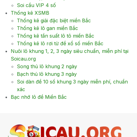
Soi cầu VIP 4 số
Thống kê XSMB
Thống kê giải đặc biệt miền Bắc
Thống kê lô gan miền Bắc
Thống kê tần suất lô tô miền Bắc
Thống kê lô rơi từ đề xổ số miền Bắc
Nuôi lô khung 1, 2, 3 ngày siêu chuẩn, miễn phí tại
Soicau.org
Song thủ lô khung 2 ngày
Bạch thủ lô khung 3 ngày
Soi dàn đề 10 số khung 3 ngày miễn phí, chuẩn
xác
Bạc nhớ lô đề Miền Bắc