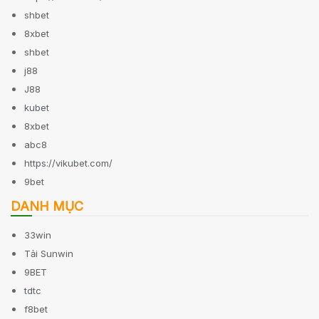
shbet
8xbet
shbet
j88
J88
kubet
8xbet
abc8
https://vikubet.com/
9bet
DANH MỤC
33win
Tải Sunwin
9BET
tdtc
f8bet