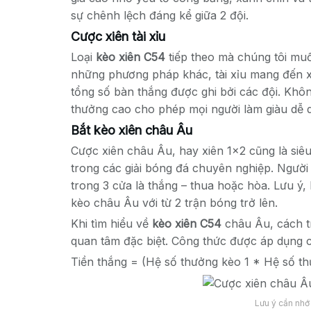
sự chênh lệch đáng kể giữa 2 đội.
Cược xiên tài xỉu
Loại
kèo xiên C54
tiếp theo mà chúng tôi muốn
những phương pháp khác, tài xỉu mang đến x
tổng số bàn thắng được ghi bởi các đội. Khôn
thưởng cao cho phép mọi người làm giàu dễ d
Bắt kèo xiên châu Âu
Cược xiên châu Âu, hay xiên 1×2 cũng là siê
trong các giải bóng đá chuyên nghiệp. Người 
trong 3 cửa là thắng – thua hoặc hòa. Lưu ý
kèo châu Âu với từ 2 trận bóng trở lên.
Khi tìm hiểu về
kèo xiên C54
châu Âu, cách t
quan tâm đặc biệt. Công thức được áp dụng 
Tiền thắng = (Hệ số thưởng kèo 1 * Hệ số th
Lưu ý cần nhớ