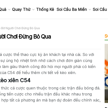
Quả
Quay Thử
Thống Kê
Soi Cầu Ba Miền
Soi Cầu
ề Bờ Người Chơi Đừng Bỏ Qua
ười Chơi Đừng Bỏ Qua
S
á cược thể thao cực kỳ ăn khách tại nhà cái. So với
ự ủng hộ nhiệt tình nhờ cách chơi đơn giản cùng
làm giàu thành công đòi hỏi mọi người phải có kiến
 của C54 để hiểu thêm chi tiết về kèo xiên.
kèo xiên C54
h thức cá cược quen thuộc trong các trận đấu bóng đá.
uống tiền cược cho nhiều trận đấu khác nhau trong
g hợp tất cả phương án mà bạn dự đoán đều chính xác,