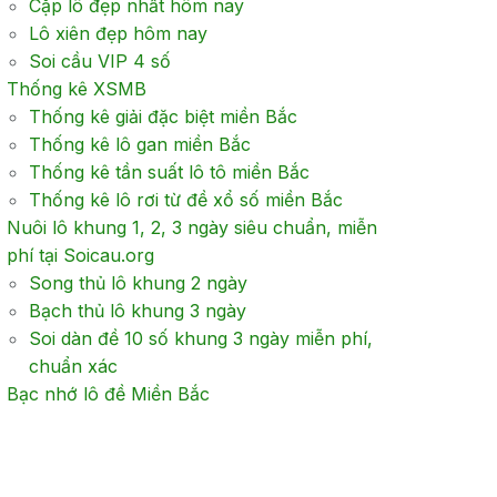
Cặp lô đẹp nhất hôm nay
Lô xiên đẹp hôm nay
Soi cầu VIP 4 số
Thống kê XSMB
Thống kê giải đặc biệt miền Bắc
Thống kê lô gan miền Bắc
Thống kê tần suất lô tô miền Bắc
Thống kê lô rơi từ đề xổ số miền Bắc
Nuôi lô khung 1, 2, 3 ngày siêu chuẩn, miễn
phí tại Soicau.org
Song thủ lô khung 2 ngày
Bạch thủ lô khung 3 ngày
Soi dàn đề 10 số khung 3 ngày miễn phí,
chuẩn xác
Bạc nhớ lô đề Miền Bắc