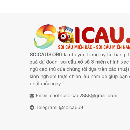
SOICAUS.ORG
là chuyên trang uy tín hàng 
quả dự đoán,
soi cầu xổ số 3 miền
chính xác 
ngũ cao thủ của chúng tôi dựa trên các thuật
kinh nghiệm thực chiến lâu năm để giúp bạ
nhất mỗi ngày.
Email:
caothusoicau2888@gmail.com
Telegram:
@soicau68