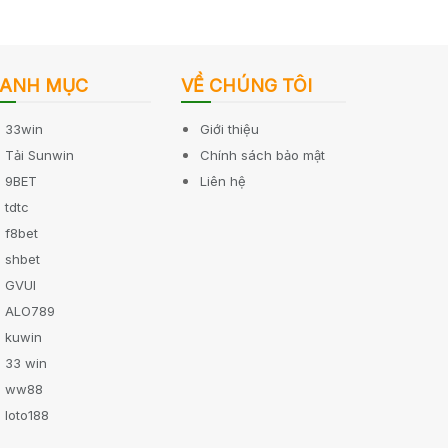
ANH MỤC
VỀ CHÚNG TÔI
33win
Giới thiệu
Tải Sunwin
Chính sách bảo mật
9BET
Liên hệ
tdtc
f8bet
shbet
GVUI
ALO789
kuwin
33 win
ww88
loto188