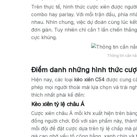
Trên thực tế, hình thức cược xiên được người
combo hay parlay. Với mỗi trận đấu, phía nh
nhau. Nhìn chung, việc dự đoán cùng lúc kế
đơn giản. Tuy nhiên chỉ cần 1 lần chiến thắng
cực khủng.
Thông tin cần nắ
Điểm danh những hình thức cược
Hiện nay, các loại
kèo xiên C54
được cung cấ
phép mọi người thoải mái lựa chọn và trải n
thích nhất phải kể đến:
Kèo xiên tỷ lệ châu Á
Cược xiên châu Á mỗi khi xuất hiện trên bản
đồng người chơi. Đối với sản phẩm này, thành
mỗi đội để đặt cược dựa trên tỷ lệ chấp mà 
giá cao nhờ yếu tố công bằng, xanh chín và 