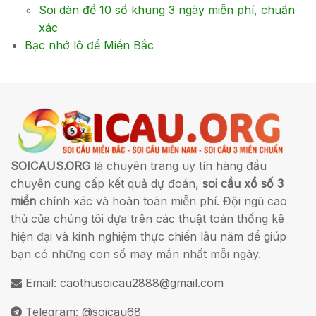
Soi dàn đề 10 số khung 3 ngày miễn phí, chuẩn
xác
Bạc nhớ lô đề Miền Bắc
SOICAUS.ORG
là chuyên trang uy tín hàng đầu
chuyên cung cấp kết quả dự đoán,
soi cầu xổ số 3
miền
chính xác và hoàn toàn miễn phí. Đội ngũ cao
thủ của chúng tôi dựa trên các thuật toán thống kê
hiện đại và kinh nghiệm thực chiến lâu năm để giúp
bạn có những con số may mắn nhất mỗi ngày.
Email:
caothusoicau2888@gmail.com
Telegram:
@soicau68