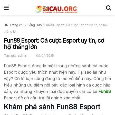
Trang chủ
/
Tổng Hợp
/
Fun88 Esport: Cá cược Esport uy tín, cơ hội
thắng lớn
Fun88 Esport: Cá cược Esport uy tín, cơ
hội thắng lớn
Tác giả:
admin
09/04/2025
Fun88 Esport đang là một trong những sảnh cá cược
Esport được yêu thích nhất hiện nay. Tại sao lại như
vậy? Có lẽ bạn cũng đang tò mò về điều này. Cùng tìm
hiểu những ưu điểm nổi bật, các loại hình cá cược hấp
dẫn, và những khuyến mãi độc quyền chỉ có tại
Fun88
Esport để có câu trả lời chính xác nhất.
Khám phá sảnh Fun88 Esport