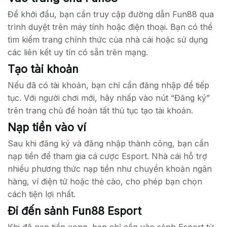
Để khởi đầu, bạn cần truy cập đường dẫn Fun88 qua
trình duyệt trên máy tính hoặc điện thoại. Bạn có thể
tìm kiếm trang chính thức của nhà cái hoặc sử dụng
các liên kết uy tín có sẵn trên mạng.
Tạo tài khoản
Nếu đã có tài khoản, bạn chỉ cần đăng nhập để tiếp
tục. Với người chơi mới, hãy nhấp vào nút “Đăng ký”
trên trang chủ để hoàn tất thủ tục tạo tài khoản.
Nạp tiền vào ví
Sau khi đăng ký và đăng nhập thành công, bạn cần
nạp tiền để tham gia cá cược Esport. Nhà cái hỗ trợ
nhiều phương thức nạp tiền như chuyển khoản ngân
hàng, ví điện tử hoặc thẻ cào, cho phép bạn chọn
cách tiện lợi nhất.
Đi đến sảnh Fun88 Esport