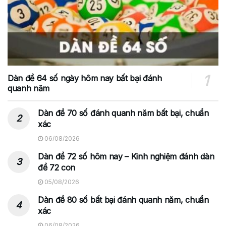
Dàn đề 64 số ngày hôm nay bất bại đánh
quanh năm
Dàn đề 70 số đánh quanh năm bất bại, chuẩn
xác
06/08/2026
Dàn đề 72 số hôm nay – Kinh nghiệm đánh dàn
đề 72 con
05/08/2026
Dàn đề 80 số bất bại đánh quanh năm, chuẩn
xác
06/08/2026