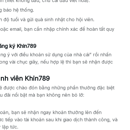
n (viết không dấu, chữ cái đầu viết hoa).
g báo hệ thống.
độ tuổi và gửi quà sinh nhật cho hội viên.
hoặc email, bạn cần nhập chính xác để hoàn tất quy
đăng ký Khin789
ồng ý với điều khoản sử dụng của nhà cái” rồi nhấn
ong vài chục giây, nếu hợp lệ thì bạn sẽ nhận được
ành viên Khin789
 sẽ được chào đón bằng những phần thưởng đặc biệt
ưu đãi nổi bật mà bạn không nên bỏ lỡ:
khoản, bạn sẽ nhận ngay khoản thưởng lên đến
c tiếp vào tài khoản sau khi giao dịch thành công, và
 lập tức.