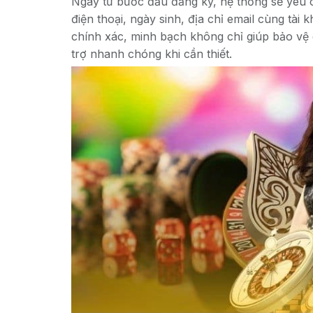
Ngay từ bước đầu đăng ký, hệ thống sẽ yêu c
điện thoại, ngày sinh, địa chỉ email cùng tài
chính xác, minh bạch không chỉ giúp bảo v
trợ nhanh chóng khi cần thiết.