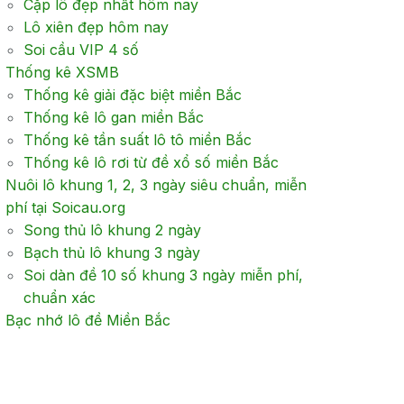
Cặp lô đẹp nhất hôm nay
Lô xiên đẹp hôm nay
Soi cầu VIP 4 số
Thống kê XSMB
Thống kê giải đặc biệt miền Bắc
Thống kê lô gan miền Bắc
Thống kê tần suất lô tô miền Bắc
Thống kê lô rơi từ đề xổ số miền Bắc
Nuôi lô khung 1, 2, 3 ngày siêu chuẩn, miễn
phí tại Soicau.org
Song thủ lô khung 2 ngày
Bạch thủ lô khung 3 ngày
Soi dàn đề 10 số khung 3 ngày miễn phí,
chuẩn xác
Bạc nhớ lô đề Miền Bắc