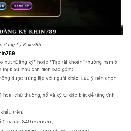
c đăng ký Khin789
hin789
ào nút “Đăng ký” hoặc “Tạo tài khoản” thường nằm ở
n thị biểu mẫu cần điền bao gồm:
hông được trùng lặp với người khác. Lưu ý nên chọn
 hoa, chữ thường, số và ký tự đặc biệt để tăng tính
 khẩu trên.
ố 0 (ví dụ: 849xxxxxxxx).