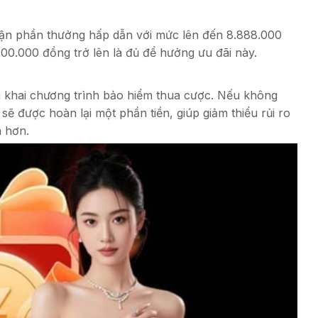
nhận phần thưởng hấp dẫn với mức lên đến 8.888.000
 100.000 đồng trở lên là đủ để hưởng ưu đãi này.
n khai chương trình bảo hiểm thua cược. Nếu không
 sẽ được hoàn lại một phần tiền, giúp giảm thiểu rủi ro
n hơn.