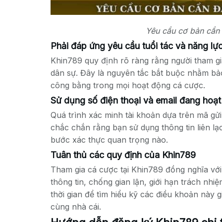
Yêu cầu cơ bản cần
Phải đáp ứng yêu cầu tuổi tác và năng lự
Khin789 quy định rõ ràng rằng người tham gia
dân sự. Đây là nguyên tắc bắt buộc nhằm bảo
công bằng trong mọi hoạt động cá cược.
Sử dụng số điện thoại và email đang hoạ
Quá trình xác minh tài khoản dựa trên mã gửi
chắc chắn rằng bạn sử dụng thông tin liên lạ
bước xác thực quan trọng nào.
Tuân thủ các quy định của Khin789
Tham gia cá cược tại Khin789 đồng nghĩa với
thông tin, chống gian lận, giới hạn trách n
thời gian để tìm hiểu kỹ các điều khoản này 
cùng nhà cái.