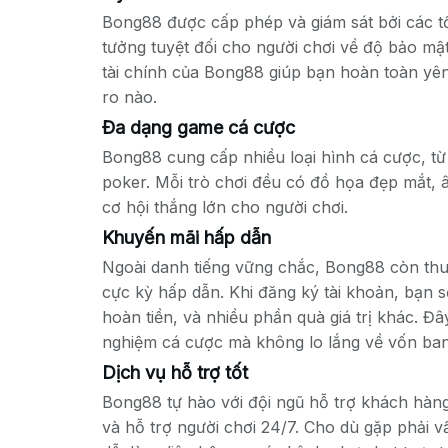
Bong88 được cấp phép và giám sát bởi các tổ 
tưởng tuyệt đối cho người chơi về độ bảo mậ
tài chính của Bong88 giúp bạn hoàn toàn yên 
ro nào.
Đa dạng game cá cược
Bong88 cung cấp nhiều loại hình cá cược, từ 
poker. Mỗi trò chơi đều có đồ họa đẹp mắt, 
cơ hội thắng lớn cho người chơi.
Khuyến mãi hấp dẫn
Ngoài danh tiếng vững chắc, Bong88 còn thu
cực kỳ hấp dẫn. Khi đăng ký tài khoản, bạn 
hoàn tiền, và nhiều phần quà giá trị khác. Đ
nghiệm cá cược mà không lo lắng về vốn ban
Dịch vụ hỗ trợ tốt
Bong88 tự hào với đội ngũ hỗ trợ khách hàng
và hỗ trợ người chơi 24/7. Cho dù gặp phải v