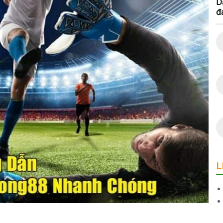
D
đ
L