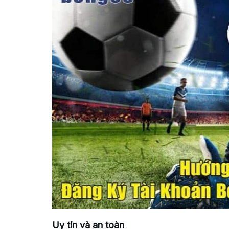
Uy tín và an toàn