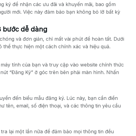
ăng ký để nhận các ưu đãi và khuyến mãi, bao gồm
gười mới. Việc này đảm bảo bạn không bỏ lỡ bất kỳ
3 bước dễ dàng
chóng và đơn giản, chỉ mất vài phút để hoàn tất. Dưới
ó thể thực hiện một cách chính xác và hiệu quả.
c máy tính của bạn và truy cập vào website chính thức
 nút “Đăng Ký” ở góc trên bên phải màn hình. Nhấn
uyển đến biểu mẫu đăng ký. Lúc này, bạn cần điền
 tên, email, số điện thoại, và các thông tin yêu cầu
 tra lại một lần nữa để đảm bảo mọi thông tin đều