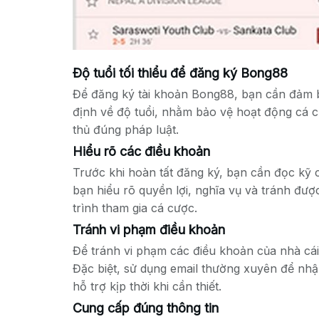
Độ tuổi tối thiểu để đăng ký Bong88
Để đăng ký tài khoản Bong88, bạn cần đảm bả
định về độ tuổi, nhằm bảo vệ hoạt động cá c
thủ đúng pháp luật.
Hiểu rõ các điều khoản
Trước khi hoàn tất đăng ký, bạn cần đọc kỹ 
bạn hiểu rõ quyền lợi, nghĩa vụ và tránh đượ
trình tham gia cá cược.
Tránh vi phạm điều khoản
Để tránh vi phạm các điều khoản của nhà cái
Đặc biệt, sử dụng email thường xuyên để nhậ
hỗ trợ kịp thời khi cần thiết.
Cung cấp đúng thông tin