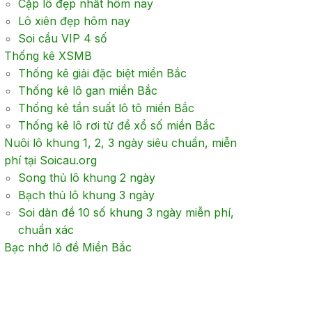
Cặp lô đẹp nhất hôm nay
Lô xiên đẹp hôm nay
Soi cầu VIP 4 số
Thống kê XSMB
Thống kê giải đặc biệt miền Bắc
Thống kê lô gan miền Bắc
Thống kê tần suất lô tô miền Bắc
Thống kê lô rơi từ đề xổ số miền Bắc
Nuôi lô khung 1, 2, 3 ngày siêu chuẩn, miễn
phí tại Soicau.org
Song thủ lô khung 2 ngày
Bạch thủ lô khung 3 ngày
Soi dàn đề 10 số khung 3 ngày miễn phí,
chuẩn xác
Bạc nhớ lô đề Miền Bắc