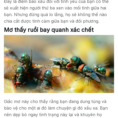
Đây là điềm báo xấu đối với tình yêu của bạn có thể
sẽ xuất hiện người thứ ba xen vào mối tình giữa hai
bạn. Nhưng đừng quá lo lắng, họ sẽ không thể nào
chia cắt được tình cảm giữa bạn và đối phương.
Mơ thấy ruồi bay quanh xác chết
Giấc mơ này cho thấy rằng bạn đang dung túng và
bảo vệ cho một ai đó làm chuyện gì đó xấu xa. Bạn
nên dẹp bỏ ngay tình trạng này lại và khuyên họ