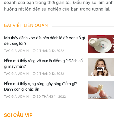
doanh của bạn trong thời gian tới. Điều này sẽ làm ảnh
hưởng rất lớn đến sự nghiệp của bạn trong tương lai.
BÀI VIẾT LIÊN QUAN
Mơ thấy đánh xóc đĩa nên đánh lô đề con số gì
để trúng lớn?
TÁC GIẢ:
ADMIN
2 THÁNG 12, 2022
Nằm mơ thấy răng vỡ vụn là điềm gì? Đánh số
gì may mắn?
TÁC GIẢ:
ADMIN
2 THÁNG 12, 2022
Nằm mơ thấy rụng răng, gãy răng điềm gì?
Đánh con gì chắc ăn
TÁC GIẢ:
ADMIN
30 THÁNG 11, 2022
SOI CẦU VIP