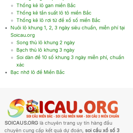
Thống kê lô gan miền Bắc
Thống kê tần suất lô tô miền Bắc
Thống kê lô rơi từ đề xổ số miền Bắc
Nuôi lô khung 1, 2, 3 ngày siêu chuẩn, miễn phí tại
Soicau.org
Song thủ lô khung 2 ngày
Bạch thủ lô khung 3 ngày
Soi dàn đề 10 số khung 3 ngày miễn phí, chuẩn
xác
Bạc nhớ lô đề Miền Bắc
SOICAUS.ORG
là chuyên trang uy tín hàng đầu
chuyên cung cấp kết quả dự đoán,
soi cầu xổ số 3