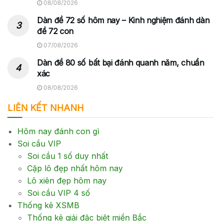
08/08/2026
Dàn đề 72 số hôm nay – Kinh nghiệm đánh dàn
đề 72 con
07/08/2026
Dàn đề 80 số bất bại đánh quanh năm, chuẩn
xác
08/08/2026
LIÊN KẾT NHANH
Hôm nay đánh con gì
Soi cầu VIP
Soi cầu 1 số duy nhất
Cặp lô đẹp nhất hôm nay
Lô xiên đẹp hôm nay
Soi cầu VIP 4 số
Thống kê XSMB
Thống kê giải đặc biệt miền Bắc