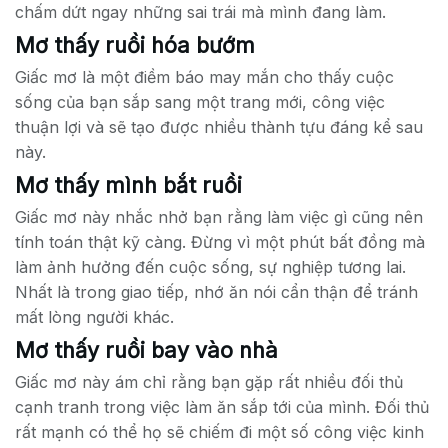
chấm dứt ngay những sai trái mà mình đang làm.
Mơ thấy ruồi hóa bướm
Giấc mơ là một điềm báo may mắn cho thấy cuộc
sống của bạn sắp sang một trang mới, công việc
thuận lợi và sẽ tạo được nhiều thành tựu đáng kể sau
này.
Mơ thấy mình bắt ruồi
Giấc mơ này nhắc nhở bạn rằng làm việc gì cũng nên
tính toán thật kỹ càng. Đừng vì một phút bất đồng mà
làm ảnh hưởng đến cuộc sống, sự nghiệp tương lai.
Nhất là trong giao tiếp, nhớ ăn nói cẩn thận để tránh
mất lòng người khác.
Mơ thấy ruồi bay vào nhà
Giấc mơ này ám chỉ rằng bạn gặp rất nhiều đối thủ
cạnh tranh trong việc làm ăn sắp tới của mình. Đối thủ
rất mạnh có thể họ sẽ chiếm đi một số công việc kinh