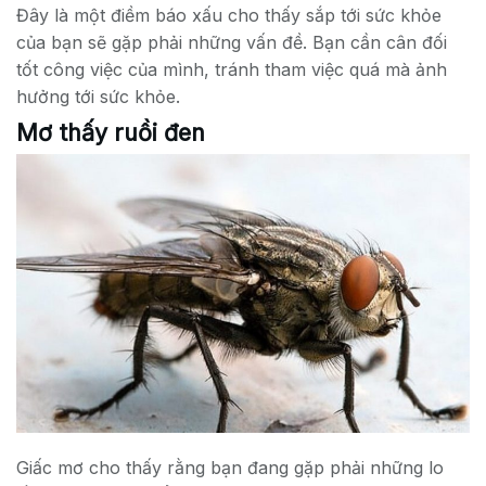
Đây là một điềm báo xấu cho thấy sắp tới sức khỏe
của bạn sẽ gặp phải những vấn đề. Bạn cần cân đối
tốt công việc của mình, tránh tham việc quá mà ảnh
hưởng tới sức khỏe.
Mơ thấy ruồi đen
Giấc mơ cho thấy rằng bạn đang gặp phải những lo