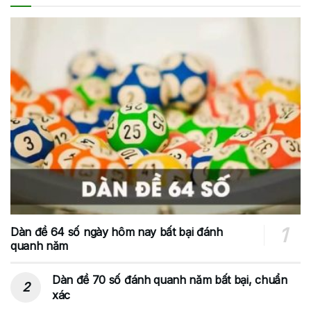
Dàn đề 64 số ngày hôm nay bất bại đánh
quanh năm
Dàn đề 70 số đánh quanh năm bất bại, chuẩn
xác