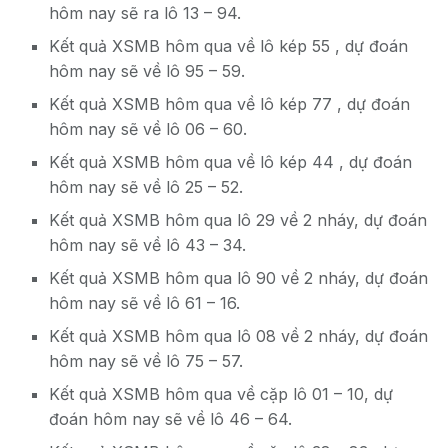
hôm nay sẽ ra lô 13 – 94.
Kết quả XSMB hôm qua về lô kép 55 , dự đoán
hôm nay sẽ về lô 95 – 59.
Kết quả XSMB hôm qua về lô kép 77 , dự đoán
hôm nay sẽ về lô 06 – 60.
Kết quả XSMB hôm qua về lô kép 44 , dự đoán
hôm nay sẽ về lô 25 – 52.
Kết quả XSMB hôm qua lô 29 về 2 nháy, dự đoán
hôm nay sẽ về lô 43 – 34.
Kết quả XSMB hôm qua lô 90 về 2 nháy, dự đoán
hôm nay sẽ về lô 61 – 16.
Kết quả XSMB hôm qua lô 08 về 2 nháy, dự đoán
hôm nay sẽ về lô 75 – 57.
Kết quả XSMB hôm qua về cặp lô 01 – 10, dự
đoán hôm nay sẽ về lô 46 – 64.