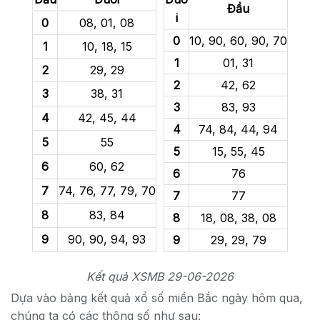
Đầu
i
0
08, 01, 08
0
10, 90, 60, 90, 70
1
10, 18, 15
1
01, 31
2
29, 29
2
42, 62
3
38, 31
3
83, 93
4
42, 45, 44
4
74, 84, 44, 94
5
55
5
15, 55, 45
6
60, 62
6
76
7
74, 76, 77, 79, 70
7
77
8
83, 84
8
18, 08, 38, 08
9
90, 90, 94, 93
9
29, 29, 79
Kết quả XSMB
29-06-2026
Dựa vào bảng kết quả xổ số miền Bắc ngày hôm qua,
chúng ta có các thông số như sau: