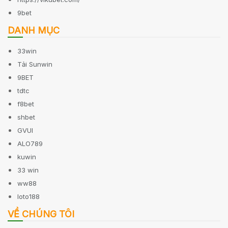
9bet
DANH MỤC
33win
Tải Sunwin
9BET
tdtc
f8bet
shbet
GVUI
ALO789
kuwin
33 win
ww88
loto188
VỀ CHÚNG TÔI