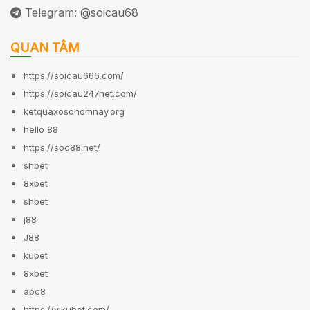
Telegram:
@soicau68
QUAN TÂM
https://soicau666.com/
https://soicau247net.com/
ketquaxosohomnay.org
hello 88
https://soc88.net/
shbet
8xbet
shbet
j88
J88
kubet
8xbet
abc8
https://vikubet.com/