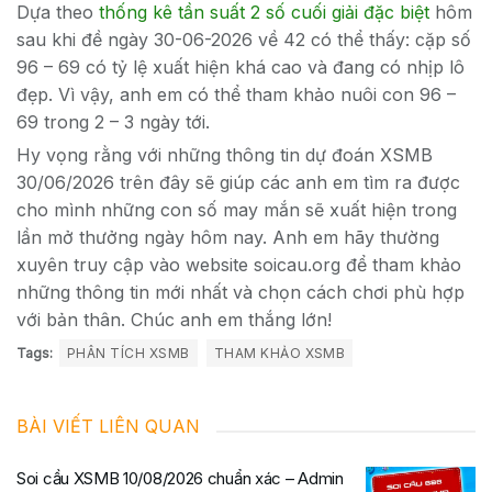
Dựa theo
thống kê tần suất 2 số cuối giải đặc biệt
hôm
sau khi đề ngày
30-06-2026
về 42 có thể thấy: cặp số
96 – 69 có tỷ lệ xuất hiện khá cao và đang có nhịp lô
đẹp. Vì vậy, anh em có thể tham khảo nuôi con 96 –
69 trong 2 – 3 ngày tới.
Hy vọng rằng với những thông tin dự đoán XSMB
30/06/2026
trên đây sẽ giúp các anh em tìm ra được
cho mình những con số may mắn sẽ xuất hiện trong
lần mở thưởng ngày hôm nay. Anh em hãy thường
xuyên truy cập vào website soicau.org để tham khảo
những thông tin mới nhất và chọn cách chơi phù hợp
với bản thân. Chúc anh em thắng lớn!
Tags:
PHÂN TÍCH XSMB
THAM KHẢO XSMB
BÀI VIẾT LIÊN QUAN
Soi cầu XSMB 10/08/2026 chuẩn xác – Admin