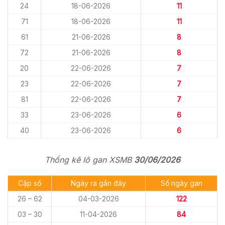
24
18-06-2026
11
71
18-06-2026
11
61
21-06-2026
8
72
21-06-2026
8
20
22-06-2026
7
23
22-06-2026
7
81
22-06-2026
7
33
23-06-2026
6
40
23-06-2026
6
Thống kê lô gan XSMB
30/06/2026
Cặp số
Ngày ra gần đây
Số ngày gan
26 – 62
04-03-2026
122
03 – 30
11-04-2026
84