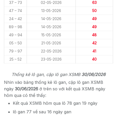
37 – 73
02-05-2026
63
47 – 74
13-05-2026
50
24 – 42
14-05-2026
49
89 – 98
14-05-2026
49
49 – 94
15-05-2026
48
05 – 50
21-05-2026
42
79 – 97
22-05-2026
41
25 – 52
23-05-2026
40
Thống kê lô gan, cặp lô gan XSMB
30/06/2026
Nhìn vào bảng thống kê lô gan, cặp lô gan XSMB
ngày
30/06/2026
ở trên so với kết quả XSMB ngày
hôm qua có thể thấy:
Kết quả XSMB hôm qua lô 78 gan 19 ngày
lô gan 77 về sau 16 ngày gan