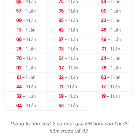
88
– 1 Lần
75
– 1 Lần
24
– 1 Lần
57
– 1 Lần
05
– 1 Lần
00
– 1 Lần
09
– 1 Lần
85
– 1 Lần
30
– 1 Lần
18
– 1 Lần
42
– 1 Lần
46
– 1 Lần
66
– 1 Lần
37
– 1 Lần
49
– 1 Lần
28
– 1 Lần
03
– 1 Lần
01
– 1 Lần
76
– 1 Lần
54
– 1 Lần
34
– 1 Lần
92
– 1 Lần
07
– 1 Lần
78
– 1 Lần
81
– 1 Lần
32
– 1 Lần
63
– 1 Lần
44
– 1 Lần
11
– 1 Lần
17
– 1 Lần
52
– 1 Lần
59
– 1 Lần
19
– 1 Lần
64
– 1 Lần
53
– 1 Lần
Thống kê tần suất 2 số cuối giải ĐB hôm sau khi đề
hôm trước về 42