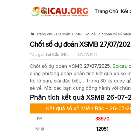
Trang Chủ
Kết 
Trang chủ
/
Dự đoán XSMB - Soi cầu dự đoán xổ số miề
Chốt số dự đoán XSMB 27/07/2025
Tác giả:
Soi Cầu 24h
27/07/2025
Chốt số dự đoán XSMB
27/07/2025
.
Soicau.
dụng phương pháp phân tích kết quả xổ số mi
tô, lô gan, giải đặc biệt,… trong 30 kỳ qua
sẽ về. Mời các bạn cùng đồng hành với chúng
Phân tích kết quả XSMB
26-07-
Kết quả sổ xố Miền Bắc – 26-07-
33670
ĐB
12951
Nhất