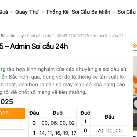
Quả
Quay Thử
Thống Kê
Soi Cầu Ba Miền
Soi Cầu
n Bắc hôm nay
/
Chốt số dự đoán XSMB 27/07/2025 – Admin Soi cầu 24h
 – Admin Soi cầu 24h
S
org
tập hợp kinh nghiệm của các chuyên gia soi cầu sử
ền Bắc hôm qua, cùng với đó là thống kê tần suất lô
y gần nhất, để chọn ra dàn số may mắn có khả năng cao
 tôi để chốt số mang về tiền thưởng.
2025
Đầu
Đuôi
Đuô
2025
Đầu
i
0
00, 06, 00, 02
0
70, 00, 00
1
14, 11, 16, 19, 17