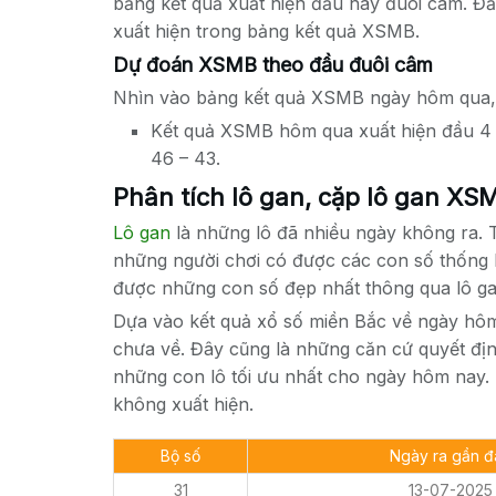
bảng kết quả xuất hiện đầu hay đuôi câm. Đ
xuất hiện trong bảng kết quả XSMB.
Dự đoán XSMB theo đầu đuôi câm
Nhìn vào bảng kết quả XSMB ngày hôm qua, 
Kết quả XSMB hôm qua xuất hiện đầu 4 
46 – 43.
Phân tích lô gan, cặp lô gan X
Lô gan
là những lô đã nhiều ngày không ra. 
những người chơi có được các con số thống k
được những con số đẹp nhất thông qua lô gan
Dựa vào kết quả xổ số miền Bắc về ngày hôm
chưa về. Đây cũng là những căn cứ quyết địn
những con lô tối ưu nhất cho ngày hôm nay. 
không xuất hiện.
Bộ số
Ngày ra gần đ
31
13-07-2025