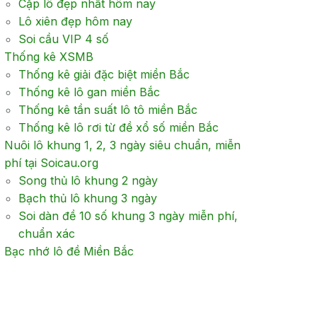
Cặp lô đẹp nhất hôm nay
Lô xiên đẹp hôm nay
Soi cầu VIP 4 số
Thống kê XSMB
Thống kê giải đặc biệt miền Bắc
Thống kê lô gan miền Bắc
Thống kê tần suất lô tô miền Bắc
Thống kê lô rơi từ đề xổ số miền Bắc
Nuôi lô khung 1, 2, 3 ngày siêu chuẩn, miễn
phí tại Soicau.org
Song thủ lô khung 2 ngày
Bạch thủ lô khung 3 ngày
Soi dàn đề 10 số khung 3 ngày miễn phí,
chuẩn xác
Bạc nhớ lô đề Miền Bắc