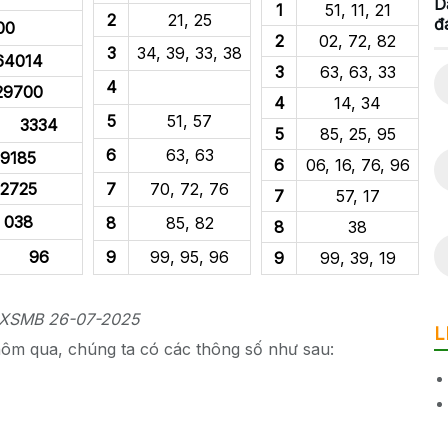
D
1
51, 11, 21
2
21, 25
đ
00
2
02, 72, 82
3
34, 39, 33, 38
64014
3
63, 63, 33
4
29700
4
14, 34
5
51, 57
3334
5
85, 25, 95
6
63, 63
9185
6
06, 16, 76, 96
2725
7
70, 72, 76
7
57, 17
038
8
85, 82
8
38
96
9
99, 95, 96
9
99, 39, 19
ả XSMB
26-07-2025
L
ôm qua, chúng ta có các thông số như sau: