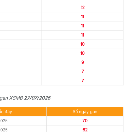
12
11
11
11
10
10
9
7
7
ô gan XSMB
27/07/2025
ần đây
Số ngày gan
2025
70
2025
62