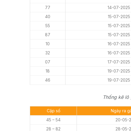
77
14-07-2025
40
15-07-2025
55
15-07-2025
87
15-07-2025
10
16-07-2025
32
16-07-2025
07
17-07-2025
18
19-07-2025
46
19-07-2025
Thống kê l
Cặp số
Ngày ra g
45 – 54
20-05-
28 – 82
28-05-