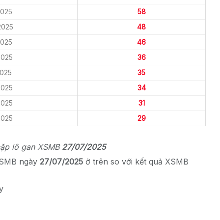
2025
58
2025
48
2025
46
2025
36
2025
35
2025
34
2025
31
2025
29
 cặp lô gan XSMB
27/07/2025
 XSMB ngày
27/07/2025
ở trên so với kết quả XSMB
y