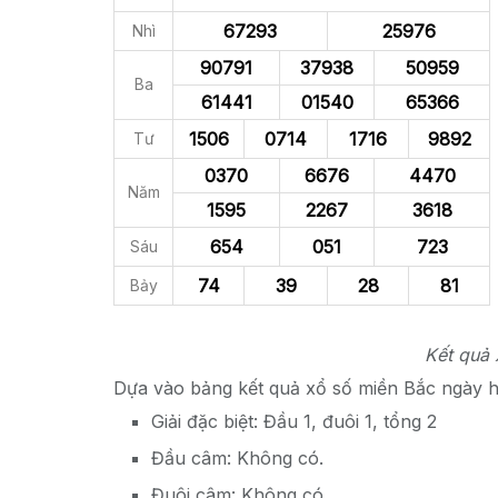
67293
25976
Nhì
90791
37938
50959
Ba
61441
01540
65366
1506
0714
1716
9892
Tư
0370
6676
4470
Năm
1595
2267
3618
654
051
723
Sáu
74
39
28
81
Bảy
Kết quả
Dựa vào bảng kết quả xổ số miền Bắc ngày h
Giải đặc biệt: Đầu 1, đuôi 1, tổng 2
Đầu câm: Không có.
Đuôi câm: Không có.