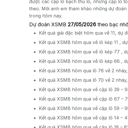
được các cặp lô bạch thủ lô, những cặp lô tô 
theo. Mời anh em tham khảo những dự đoán 
trong hôm nay.
Dự đoán XSMB
27/05/2026
theo bạc nh
Kết quả giải đặc biệt hôm qua về 11, dự 
Kết quả XSMB hôm qua về lô kép 11 , dự
Kết quả XSMB hôm qua về lô kép 77 , dự
Kết quả XSMB hôm qua về lô kép 66 , dự
Kết quả XSMB hôm qua lô 76 về 2 nháy, 
Kết quả XSMB hôm qua lô 70 về 2 nháy, 
Kết quả XSMB hôm qua về cặp lô 39 – 93
Kết quả XSMB hôm qua về cặp lô 67 – 76
Kết quả XSMB hôm qua về cặp lô 59 – 95
Kết quả XSMB hôm qua về cặp lô 14 – 41
Kết quả XSMB hôm qua về cặp lô 18 – 81