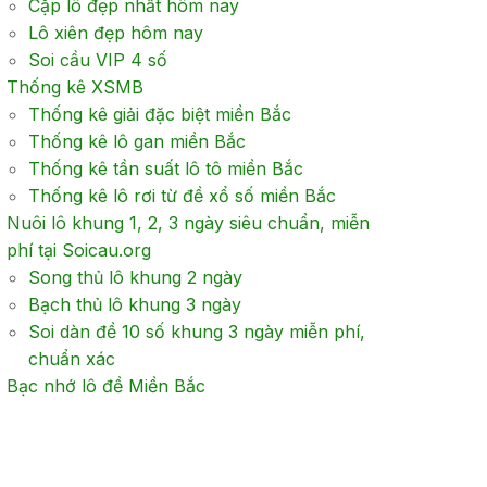
Cặp lô đẹp nhất hôm nay
Lô xiên đẹp hôm nay
Soi cầu VIP 4 số
Thống kê XSMB
Thống kê giải đặc biệt miền Bắc
Thống kê lô gan miền Bắc
Thống kê tần suất lô tô miền Bắc
Thống kê lô rơi từ đề xổ số miền Bắc
Nuôi lô khung 1, 2, 3 ngày siêu chuẩn, miễn
phí tại Soicau.org
Song thủ lô khung 2 ngày
Bạch thủ lô khung 3 ngày
Soi dàn đề 10 số khung 3 ngày miễn phí,
chuẩn xác
Bạc nhớ lô đề Miền Bắc