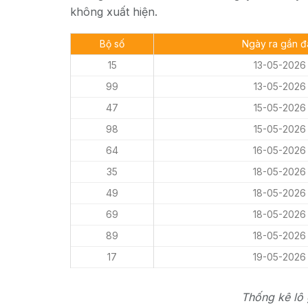
không xuất hiện.
Bộ số
Ngày ra gần đ
15
13-05-2026
99
13-05-2026
47
15-05-2026
98
15-05-2026
64
16-05-2026
35
18-05-2026
49
18-05-2026
69
18-05-2026
89
18-05-2026
17
19-05-2026
Thống kê l