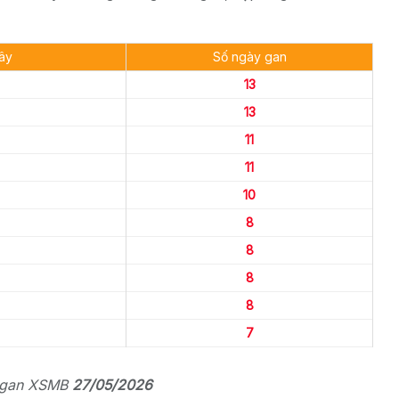
ây
Số ngày gan
13
13
11
11
10
8
8
8
8
7
ô gan XSMB
27/05/2026