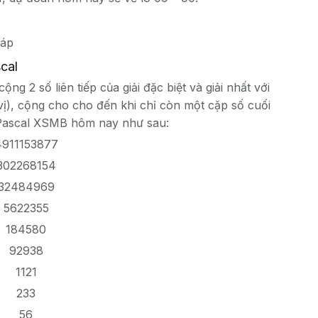
iáp
cal
ng 2 số liên tiếp của giải đặc biệt và giải nhất với
vị), cộng cho cho đến khi chỉ còn một cặp số cuối
Pascal XSMB hôm nay như sau:
4911153877
302268154
32484969
5622355
184580
92938
1121
233
56