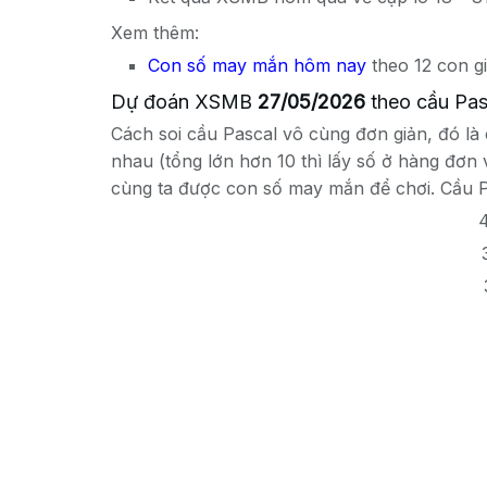
Xem thêm:
Con số may mắn hôm nay
theo 12 con g
Dự đoán XSMB
27/05/2026
theo cầu Pas
Cách soi cầu Pascal vô cùng đơn giản, đó là cộ
nhau (tổng lớn hơn 10 thì lấy số ở hàng đơn 
cùng ta được con số may mắn để chơi.
Cầu 