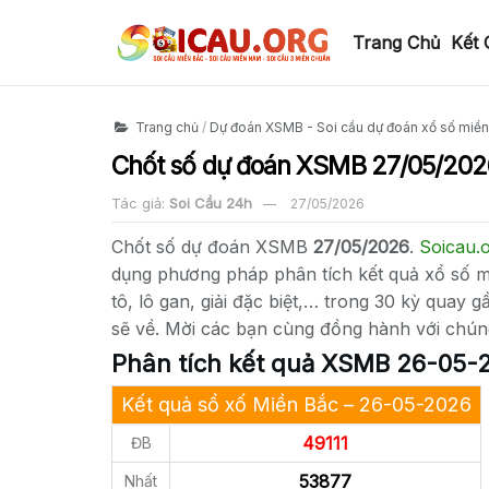
Trang Chủ
Kết 
Trang chủ
/
Dự đoán XSMB - Soi cầu dự đoán xổ số miề
Chốt số dự đoán XSMB 27/05/2026
Tác giả:
Soi Cầu 24h
27/05/2026
Chốt số dự đoán XSMB
27/05/2026
.
Soicau.
dụng phương pháp phân tích kết quả xổ số mi
tô, lô gan, giải đặc biệt,… trong 30 kỳ qua
sẽ về. Mời các bạn cùng đồng hành với chúng
Phân tích kết quả XSMB
26-05-
Kết quả sổ xố Miền Bắc – 26-05-2026
49111
ĐB
53877
Nhất