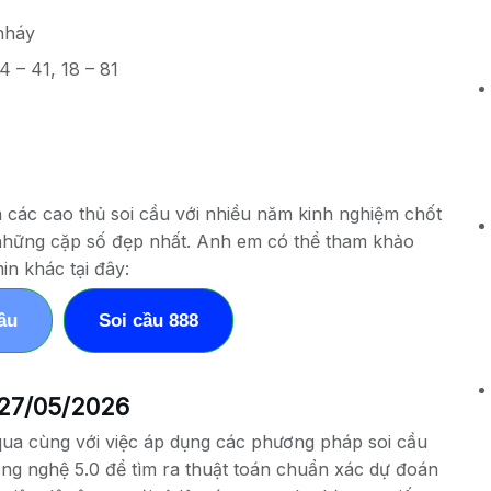
 nháy
4 – 41, 18 – 81
 các cao thủ soi cầu với nhiều năm kinh nghiệm chốt
những cặp số đẹp nhất. Anh em có thể tham khảo
n khác tại đây:
ầu
Soi cầu 888
27/05/2026
ua cùng với việc áp dụng các phương pháp soi cầu
 công nghệ 5.0 để tìm ra thuật toán chuẩn xác dự đoán