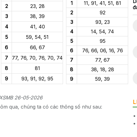
D
1
11, 91, 41, 51, 81
2
23, 28
đ
2
92
3
38, 39
3
93, 23
4
41, 40
4
14, 54, 74
5
59, 54, 51
5
95
6
66, 67
6
76, 66, 06, 16, 76
7
77, 76, 70, 76, 70, 74
7
77, 67
8
81
8
38, 18, 28
9
93, 91, 92, 95
9
59, 39
 XSMB
26-05-2026
L
ôm qua, chúng ta có các thông số như sau: