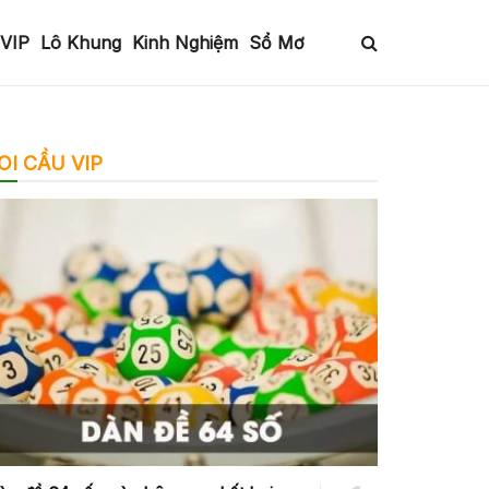
 VIP
Lô Khung
Kinh Nghiệm
Sổ Mơ
OI CẦU VIP