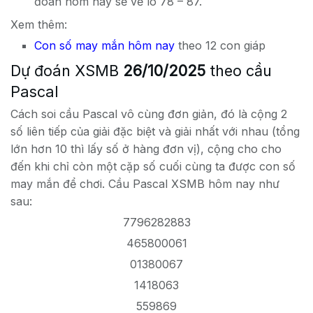
đoán hôm nay sẽ về lô 78 – 87.
Xem thêm:
Con số may mắn hôm nay
theo 12 con giáp
Dự đoán XSMB
26/10/2025
theo cầu
Pascal
Cách soi cầu Pascal vô cùng đơn giản, đó là cộng 2
số liên tiếp của giải đặc biệt và giải nhất với nhau (tổng
lớn hơn 10 thì lấy số ở hàng đơn vị), cộng cho cho
đến khi chỉ còn một cặp số cuối cùng ta được con số
may mắn để chơi.
Cầu Pascal XSMB hôm nay như
sau:
7796282883
465800061
01380067
1418063
559869