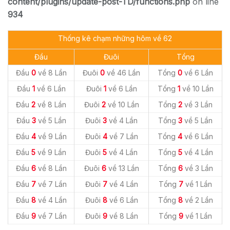
content/plugins/update-post-TD/functions.php
on line
934
Thống kê chạm những hôm về 62
Đầu
Đuôi
Tổng
Đầu
0
về 8 Lần
Đuôi
0
về 46 Lần
Tổng
0
về 6 Lần
Đầu
1
về 6 Lần
Đuôi
1
về 6 Lần
Tổng
1
về 10 Lần
Đầu
2
về 8 Lần
Đuôi
2
về 10 Lần
Tổng
2
về 3 Lần
Đầu
3
về 5 Lần
Đuôi
3
về 4 Lần
Tổng
3
về 5 Lần
Đầu
4
về 9 Lần
Đuôi
4
về 7 Lần
Tổng
4
về 6 Lần
Đầu
5
về 9 Lần
Đuôi
5
về 4 Lần
Tổng
5
về 4 Lần
Đầu
6
về 8 Lần
Đuôi
6
về 13 Lần
Tổng
6
về 3 Lần
Đầu
7
về 7 Lần
Đuôi
7
về 4 Lần
Tổng
7
về 1 Lần
Đầu
8
về 4 Lần
Đuôi
8
về 6 Lần
Tổng
8
về 2 Lần
Đầu
9
về 7 Lần
Đuôi
9
về 8 Lần
Tổng
9
về 1 Lần