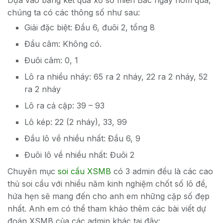
Dựa vào bảng kết quả xổ số miền Bắc ngày hôm qua,
chúng ta có các thông số như sau:
Giải đặc biệt: Đầu 6, đuôi 2, tổng 8
Đầu câm: Không có.
Đuôi câm: 0, 1
Lô ra nhiều nháy: 65 ra 2 nháy, 22 ra 2 nháy, 52
ra 2 nháy
Lô ra cả cặp: 39 – 93
Lô kép: 22 (2 nháy), 33, 99
Đầu lô về nhiều nhất: Đầu 6, 9
Đuôi lô về nhiều nhất: Đuôi 2
Chuyên mục
soi cầu XSMB
có 3 admin đều là các cao
thủ soi cầu với nhiều năm kinh nghiệm chốt số lô đề,
hứa hẹn sẽ mang đến cho anh em những cặp số đẹp
nhất. Anh em có thể tham khảo thêm các bài viết dự
đoán XSMB của các admin khác tại đây: