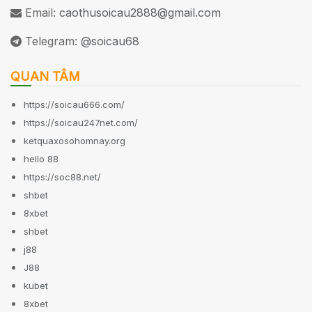
Email:
caothusoicau2888@gmail.com
Telegram:
@soicau68
QUAN TÂM
https://soicau666.com/
https://soicau247net.com/
ketquaxosohomnay.org
hello 88
https://soc88.net/
shbet
8xbet
shbet
j88
J88
kubet
8xbet