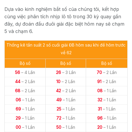
Dựa vào kinh nghiệm bắt số của chúng tôi, kết hợp
cùng việc phân tích nhịp lô tô trong 30 kỳ quay gần
đây, dự đoán đầu đuôi giải đặc biệt hôm nay sẽ chạm
5 và chạm 6.
Thống kê tần suất 2 số cuối giải ĐB hôm sau khi đề hôm trước
về 62
Bộ số
Bộ số
Bộ số
56
– 4 Lần
26
– 3 Lần
70
– 2 Lần
44
– 2 Lần
10
– 2 Lần
91
– 2 Lần
68
– 2 Lần
42
– 2 Lần
08
– 1 Lần
06
– 1 Lần
49
– 1 Lần
32
– 1 Lần
69
– 1 Lần
25
– 1 Lần
31
– 1 Lần
29
– 1 Lần
72
– 1 Lần
96
– 1 Lần
00
– 1 Lần
50
– 1 Lần
20
– 1 Lần