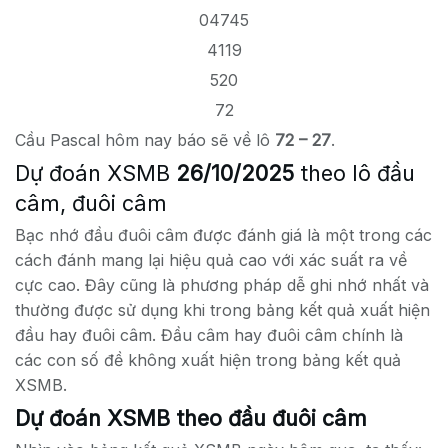
04745
4119
520
72
Cầu Pascal hôm nay báo sẽ về lô
72 – 27
.
Dự đoán XSMB
26/10/2025
theo lô đầu
câm, đuôi câm
Bạc nhớ đầu đuôi câm được đánh giá là một trong các
cách đánh mang lại hiệu quả cao với xác suất ra về
cực cao. Đây cũng là phương pháp dễ ghi nhớ nhất và
thường được sử dụng khi trong bảng kết quả xuất hiện
đầu hay đuôi câm. Đầu câm hay đuôi câm chính là
các con số đề không xuất hiện trong bảng kết quả
XSMB.
Dự đoán XSMB theo đầu đuôi câm