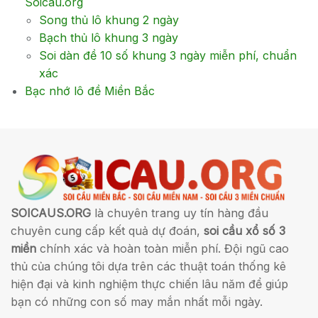
Soicau.org
Song thủ lô khung 2 ngày
Bạch thủ lô khung 3 ngày
Soi dàn đề 10 số khung 3 ngày miễn phí, chuẩn
xác
Bạc nhớ lô đề Miền Bắc
SOICAUS.ORG
là chuyên trang uy tín hàng đầu
chuyên cung cấp kết quả dự đoán,
soi cầu xổ số 3
miền
chính xác và hoàn toàn miễn phí. Đội ngũ cao
thủ của chúng tôi dựa trên các thuật toán thống kê
hiện đại và kinh nghiệm thực chiến lâu năm để giúp
bạn có những con số may mắn nhất mỗi ngày.