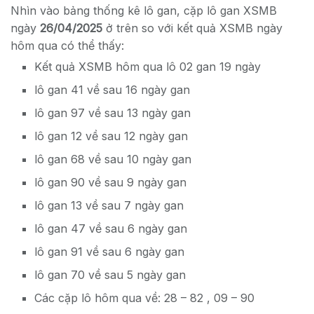
Nhìn vào bảng thống kê lô gan, cặp lô gan XSMB
ngày
26/04/2025
ở trên so với kết quả XSMB ngày
hôm qua có thể thấy:
Kết quả XSMB hôm qua lô 02 gan 19 ngày
lô gan 41 về sau 16 ngày gan
lô gan 97 về sau 13 ngày gan
lô gan 12 về sau 12 ngày gan
lô gan 68 về sau 10 ngày gan
lô gan 90 về sau 9 ngày gan
lô gan 13 về sau 7 ngày gan
lô gan 47 về sau 6 ngày gan
lô gan 91 về sau 6 ngày gan
lô gan 70 về sau 5 ngày gan
Các cặp lô hôm qua về: 28 – 82 , 09 – 90