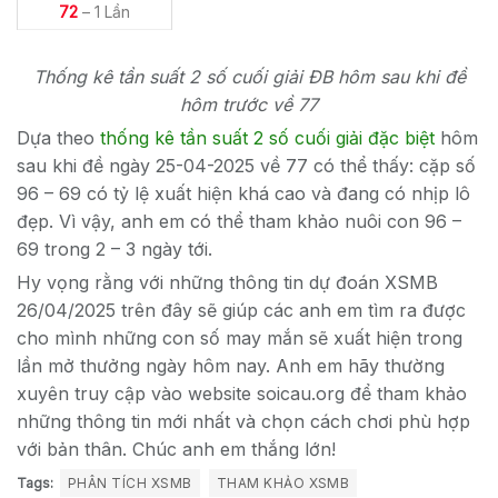
72
– 1 Lần
Thống kê tần suất 2 số cuối giải ĐB hôm sau khi đề
hôm trước về 77
Dựa theo
thống kê tần suất 2 số cuối giải đặc biệt
hôm
sau khi đề ngày
25-04-2025
về 77 có thể thấy: cặp số
96 – 69 có tỷ lệ xuất hiện khá cao và đang có nhịp lô
đẹp. Vì vậy, anh em có thể tham khảo nuôi con 96 –
69 trong 2 – 3 ngày tới.
Hy vọng rằng với những thông tin dự đoán XSMB
26/04/2025
trên đây sẽ giúp các anh em tìm ra được
cho mình những con số may mắn sẽ xuất hiện trong
lần mở thưởng ngày hôm nay. Anh em hãy thường
xuyên truy cập vào website soicau.org để tham khảo
những thông tin mới nhất và chọn cách chơi phù hợp
với bản thân. Chúc anh em thắng lớn!
Tags:
PHÂN TÍCH XSMB
THAM KHẢO XSMB