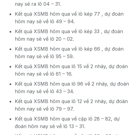
nay sẽ ra lô 04 – 31.
Kết quả XSMB hôm qua về lô kép 77 , dự đoán
hôm nay sẽ về lô 49 – 94.
Kết quả XSMB hôm qua về lô kép 33 , dự đoán
hôm nay sẽ về lô 20 – 02.
Kết quả XSMB hôm qua về lô kép 66 , dự đoán
hôm nay sẽ về lô 95 – 59.
Kết quả XSMB hôm qua lô 15 về 2 nháy, dự đoán
hôm nay sẽ về lô 61 – 16.
Kết quả XSMB hôm qua lô 96 về 2 nháy, dự đoán
hôm nay sẽ về lô 43 – 34.
Kết quả XSMB hôm qua lô 12 về 2 nháy, dự đoán
hôm nay sẽ về lô 79 – 97.
Kết quả XSMB hôm qua về cặp lô 28 – 82, dự
đoán hôm nay sẽ về lô 13 – 31.