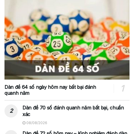
Dàn đề 64 số ngày hôm nay bất bại đánh
quanh năm
Dàn đề 70 số đánh quanh năm bất bại, chuẩn
xác
08/08/2026
Dàn đề 72 số hôm nay – Kinh nghiệm đánh dàn