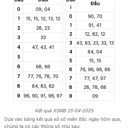
Đầu
i
0
09, 04
0
90, 70
1
15, 15, 12, 13, 12
1
91, 41
2
28, 23
2
12, 82, 12
3
33
3
43, 83, 23, 33, 13
4
47, 43, 41
4
84, 04
5
5
15, 15
6
68, 66
6
76, 96, 96, 66
7
77, 76, 78, 70
7
77, 47, 97
8
84, 83, 82
8
28, 78, 68
9
96, 90, 91, 96, 97
9
09
Kết quả XSMB
25-04-2025
Dựa vào bảng kết quả xổ số miền Bắc ngày hôm qua,
chúng ta có các thông số như sau: