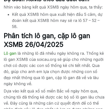
Nhìn vào bảng kết quả XSMB ngày hôm qua, ta thấy:
Kết quả XSMB hôm qua xuất hiện đầu 5 câm, dự
đoán kết quả XSMB hôm nay sẽ ra lô 57 – 52 –
58.
Phân tích lô gan, cặp lô gan
XSMB
26/04/2025
Lô gan
là những lô đã nhiều ngày không ra. Thống kê
lô gan XSMB của soicau.org sẽ giúp cho những người
chơi có được các con số thống kê chi tiết nhất. Qua
đó, giúp cho anh em lựa chọn được những con số
đẹp nhất thông qua lô gan, cặp lô gan đã về và lâu
ngày không về.
Dựa vào kết quả xổ số miền Bắc về ngày hôm qua,
chúng tôi đã thống kê được các bộ số lô gan lâu chưa
về. Đây cũng là những căn cứ quyết định để có thể