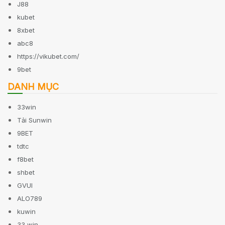
J88
kubet
8xbet
abc8
https://vikubet.com/
9bet
DANH MỤC
33win
Tải Sunwin
9BET
tdtc
f8bet
shbet
GVUI
ALO789
kuwin
33 win