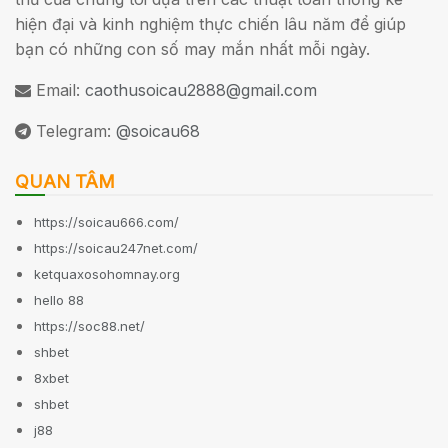
hiện đại và kinh nghiệm thực chiến lâu năm để giúp
bạn có những con số may mắn nhất mỗi ngày.
Email:
caothusoicau2888@gmail.com
Telegram:
@soicau68
QUAN TÂM
https://soicau666.com/
https://soicau247net.com/
ketquaxosohomnay.org
hello 88
https://soc88.net/
shbet
8xbet
shbet
j88