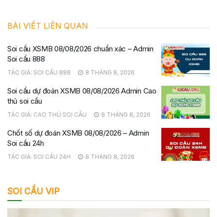
BÀI VIẾT LIÊN QUAN
Soi cầu XSMB 08/08/2026 chuẩn xác – Admin
Soi cầu 888
TÁC GIẢ:
SOI CẦU 888
8 THÁNG 8, 2026
Soi cầu dự đoán XSMB 08/08/2026 Admin Cao
thủ soi cầu
TÁC GIẢ:
CAO THỦ SOI CẦU
8 THÁNG 8, 2026
Chốt số dự đoán XSMB 08/08/2026 – Admin
Soi cầu 24h
TÁC GIẢ:
SOI CẦU 24H
8 THÁNG 8, 2026
SOI CẦU VIP