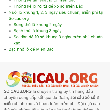
Thống kê tần suất lô tô miền Bắc
Thống kê lô rơi từ đề xổ số miền Bắc
Nuôi lô khung 1, 2, 3 ngày siêu chuẩn, miễn phí tại
Soicau.org
Song thủ lô khung 2 ngày
Bạch thủ lô khung 3 ngày
Soi dàn đề 10 số khung 3 ngày miễn phí, chuẩn
xác
Bạc nhớ lô đề Miền Bắc
SOICAUS.ORG
là chuyên trang uy tín hàng đầu
chuyên cung cấp kết quả dự đoán,
soi cầu xổ số 3
miền
chính xác và hoàn toàn miễn phí. Đội ngũ cao
thủ của chúng tôi dựa trên các thuật toán thống kê