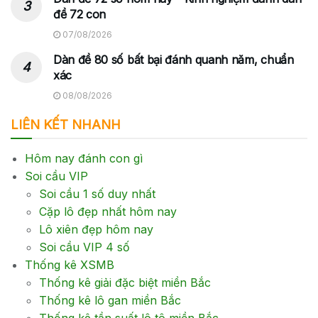
đề 72 con
07/08/2026
Dàn đề 80 số bất bại đánh quanh năm, chuẩn
xác
08/08/2026
LIÊN KẾT NHANH
Hôm nay đánh con gì
Soi cầu VIP
Soi cầu 1 số duy nhất
Cặp lô đẹp nhất hôm nay
Lô xiên đẹp hôm nay
Soi cầu VIP 4 số
Thống kê XSMB
Thống kê giải đặc biệt miền Bắc
Thống kê lô gan miền Bắc