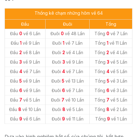
Thống kê chạm những hôm về 64
Đầu
Đuôi
Tổng
Đầu
0
về 6 Lần
Đuôi
0
về 48 Lần
Tổng
0
về 7 Lần
Đầu
1
về 9 Lần
Đuôi
1
về 7 Lần
Tổng
1
về 11 Lần
Đầu
2
về 8 Lần
Đuôi
2
về 4 Lần
Tổng
2
về 4 Lần
Đầu
3
về 9 Lần
Đuôi
3
về 9 Lần
Tổng
3
về 5 Lần
Đầu
4
về 7 Lần
Đuôi
4
về 7 Lần
Tổng
4
về 5 Lần
Đầu
5
về 9 Lần
Đuôi
5
về 13 Lần
Tổng
5
về 3 Lần
Đầu
6
về 9 Lần
Đuôi
6
về 7 Lần
Tổng
6
về 3 Lần
Đầu
7
về 5 Lần
Đuôi
7
về 10 Lần
Tổng
7
về 5 Lần
Đầu
8
về 10 Lần
Đuôi
8
về 5 Lần
Tổng
8
về 2 Lần
Đầu
9
về 6 Lần
Đuôi
9
về 11 Lần
Tổng
9
về 1 Lần
Dựa vào kinh nghiệm bắt số của chúng tôi, kết hợp