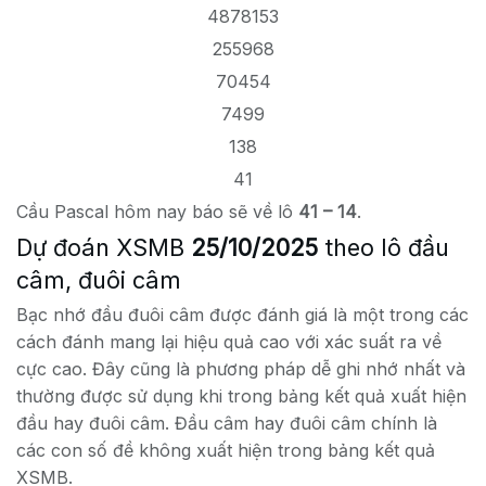
4878153
255968
70454
7499
138
41
Cầu Pascal hôm nay báo sẽ về lô
41 – 14
.
Dự đoán XSMB
25/10/2025
theo lô đầu
câm, đuôi câm
Bạc nhớ đầu đuôi câm được đánh giá là một trong các
cách đánh mang lại hiệu quả cao với xác suất ra về
cực cao. Đây cũng là phương pháp dễ ghi nhớ nhất và
thường được sử dụng khi trong bảng kết quả xuất hiện
đầu hay đuôi câm. Đầu câm hay đuôi câm chính là
các con số đề không xuất hiện trong bảng kết quả
XSMB.