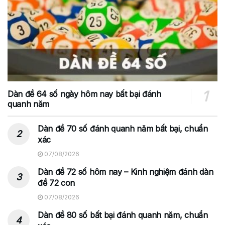
Dàn đề 64 số ngày hôm nay bất bại đánh
quanh năm
Dàn đề 70 số đánh quanh năm bất bại, chuẩn
xác
07/08/2026
Dàn đề 72 số hôm nay – Kinh nghiệm đánh dàn
đề 72 con
07/08/2026
Dàn đề 80 số bất bại đánh quanh năm, chuẩn