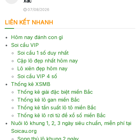
xác
07/08/2026
LIÊN KẾT NHANH
Hôm nay đánh con gì
Soi cầu VIP
Soi cầu 1 số duy nhất
Cặp lô đẹp nhất hôm nay
Lô xiên đẹp hôm nay
Soi cầu VIP 4 số
Thống kê XSMB
Thống kê giải đặc biệt miền Bắc
Thống kê lô gan miền Bắc
Thống kê tần suất lô tô miền Bắc
Thống kê lô rơi từ đề xổ số miền Bắc
Nuôi lô khung 1, 2, 3 ngày siêu chuẩn, miễn phí tại
Soicau.org
Song thủ lô khung 2 ngày