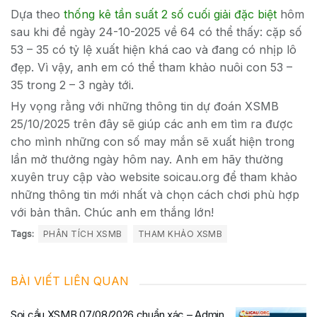
Dựa theo
thống kê tần suất 2 số cuối giải đặc biệt
hôm
sau khi đề ngày
24-10-2025
về 64 có thể thấy: cặp số
53 – 35 có tỷ lệ xuất hiện khá cao và đang có nhịp lô
đẹp. Vì vậy, anh em có thể tham khảo nuôi con 53 –
35 trong 2 – 3 ngày tới.
Hy vọng rằng với những thông tin dự đoán XSMB
25/10/2025
trên đây sẽ giúp các anh em tìm ra được
cho mình những con số may mắn sẽ xuất hiện trong
lần mở thưởng ngày hôm nay. Anh em hãy thường
xuyên truy cập vào website soicau.org để tham khảo
những thông tin mới nhất và chọn cách chơi phù hợp
với bản thân. Chúc anh em thắng lớn!
Tags:
PHÂN TÍCH XSMB
THAM KHẢO XSMB
BÀI VIẾT LIÊN QUAN
Soi cầu XSMB 07/08/2026 chuẩn xác – Admin