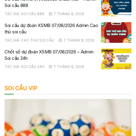
Soi cầu 888
TÁC GIẢ:
SOI CẦU 888
7 THÁNG 8, 2026
Soi cầu dự đoán XSMB 07/08/2026 Admin Cao
thủ soi cầu
TÁC GIẢ:
CAO THỦ SOI CẦU
7 THÁNG 8, 2026
Chốt số dự đoán XSMB 07/08/2026 – Admin
Soi cầu 24h
TÁC GIẢ:
SOI CẦU 24H
7 THÁNG 8, 2026
SOI CẦU VIP