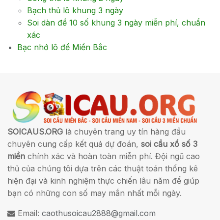
Bạch thủ lô khung 3 ngày
Soi dàn đề 10 số khung 3 ngày miễn phí, chuẩn
xác
Bạc nhớ lô đề Miền Bắc
SOICAUS.ORG
là chuyên trang uy tín hàng đầu
chuyên cung cấp kết quả dự đoán,
soi cầu xổ số 3
miền
chính xác và hoàn toàn miễn phí. Đội ngũ cao
thủ của chúng tôi dựa trên các thuật toán thống kê
hiện đại và kinh nghiệm thực chiến lâu năm để giúp
bạn có những con số may mắn nhất mỗi ngày.
Email:
caothusoicau2888@gmail.com