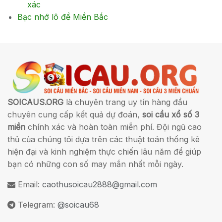
xác
Bạc nhớ lô đề Miền Bắc
SOICAUS.ORG
là chuyên trang uy tín hàng đầu
chuyên cung cấp kết quả dự đoán,
soi cầu xổ số 3
miền
chính xác và hoàn toàn miễn phí. Đội ngũ cao
thủ của chúng tôi dựa trên các thuật toán thống kê
hiện đại và kinh nghiệm thực chiến lâu năm để giúp
bạn có những con số may mắn nhất mỗi ngày.
Email:
caothusoicau2888@gmail.com
Telegram:
@soicau68