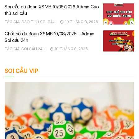
Soi cầu dự đoán XSMB 10/08/2026 Admin Cao
thủ soi cầu
TÁC GIẢ:
CAO THỦ SOI CẦU
10 THÁNG 8, 2026
Chốt số dự đoán XSMB 10/08/2026 – Admin
Soi cầu 24h
TÁC GIẢ:
SOI CẦU 24H
10 THÁNG 8, 2026
SOI CẦU VIP