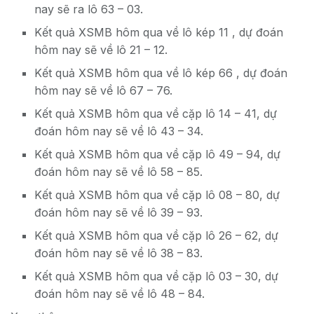
nay sẽ ra lô 63 – 03.
Kết quả XSMB hôm qua về lô kép 11 , dự đoán
hôm nay sẽ về lô 21 – 12.
Kết quả XSMB hôm qua về lô kép 66 , dự đoán
hôm nay sẽ về lô 67 – 76.
Kết quả XSMB hôm qua về cặp lô 14 – 41, dự
đoán hôm nay sẽ về lô 43 – 34.
Kết quả XSMB hôm qua về cặp lô 49 – 94, dự
đoán hôm nay sẽ về lô 58 – 85.
Kết quả XSMB hôm qua về cặp lô 08 – 80, dự
đoán hôm nay sẽ về lô 39 – 93.
Kết quả XSMB hôm qua về cặp lô 26 – 62, dự
đoán hôm nay sẽ về lô 38 – 83.
Kết quả XSMB hôm qua về cặp lô 03 – 30, dự
đoán hôm nay sẽ về lô 48 – 84.