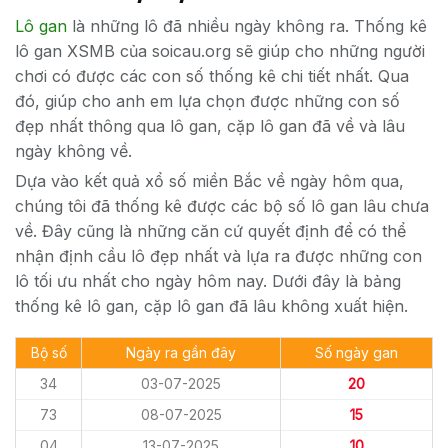
Lô gan
là những lô đã nhiều ngày không ra. Thống kê
lô gan XSMB của soicau.org sẽ giúp cho những người
chơi có được các con số thống kê chi tiết nhất. Qua
đó, giúp cho anh em lựa chọn được những con số
đẹp nhất thông qua lô gan, cặp lô gan đã về và lâu
ngày không về.
Dựa vào kết quả xổ số miền Bắc về ngày hôm qua,
chúng tôi đã thống kê được các bộ số lô gan lâu chưa
về. Đây cũng là những căn cứ quyết định để có thể
nhận định cầu lô đẹp nhất và lựa ra được những con
lô tối ưu nhất cho ngày hôm nay. Dưới đây là bảng
thống kê lô gan, cặp lô gan đã lâu không xuất hiện.
Bộ số
Ngày ra gần đây
Số ngày gan
34
03-07-2025
20
73
08-07-2025
15
04
13-07-2025
10