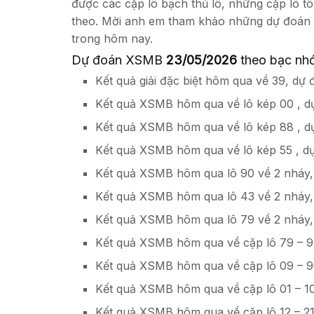
được các cặp lô bạch thủ lô, những cặp lô tô 
theo. Mời anh em tham khảo những dự đoán 
trong hôm nay.
Dự đoán XSMB
23/05/2026
theo bạc nh
Kết quả giải đặc biệt hôm qua về 39, dự 
Kết quả XSMB hôm qua về lô kép 00 , dự
Kết quả XSMB hôm qua về lô kép 88 , dự
Kết quả XSMB hôm qua về lô kép 55 , dự
Kết quả XSMB hôm qua lô 90 về 2 nháy, 
Kết quả XSMB hôm qua lô 43 về 2 nháy, 
Kết quả XSMB hôm qua lô 79 về 2 nháy, 
Kết quả XSMB hôm qua về cặp lô 79 – 97
Kết quả XSMB hôm qua về cặp lô 09 – 90
Kết quả XSMB hôm qua về cặp lô 01 – 10
Kết quả XSMB hôm qua về cặp lô 12 – 21