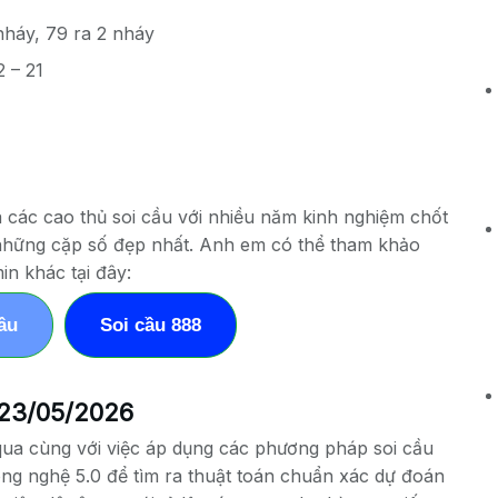
nháy, 79 ra 2 nháy
2 – 21
 các cao thủ soi cầu với nhiều năm kinh nghiệm chốt
những cặp số đẹp nhất. Anh em có thể tham khảo
n khác tại đây:
ầu
Soi cầu 888
23/05/2026
ua cùng với việc áp dụng các phương pháp soi cầu
 công nghệ 5.0 để tìm ra thuật toán chuẩn xác dự đoán