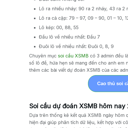
Lô ra nhiều nháy: 90 ra 2 nháy, 43 ra 2 
Lô ra cả cặp: 79 – 97, 09 – 90, 01 – 10, 1
Lô kép: 00, 88, 55
Đầu lô về nhiều nhất: Đầu 7
Đuôi lô về nhiều nhất: Đuôi 0, 8, 9
Chuyên mục
soi cầu XSMB
có 3 admin đều là
số lô đề, hứa hẹn sẽ mang đến cho anh em 
thêm các bài viết dự đoán XSMB của các admi
Cao thủ soi c
Soi cầu dự đoán XSMB hôm nay
Dựa trên thống kê kết quả XSMB ngày hôm q
hiện đại giúp phân tích dữ liệu, kết hợp với