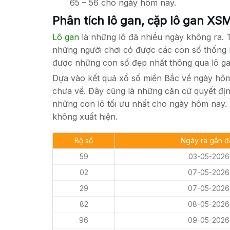
65 – 56 cho ngày hôm nay.
Phân tích lô gan, cặp lô gan X
Lô gan
là những lô đã nhiều ngày không ra. 
những người chơi có được các con số thống k
được những con số đẹp nhất thông qua lô gan
Dựa vào kết quả xổ số miền Bắc về ngày hôm
chưa về. Đây cũng là những căn cứ quyết địn
những con lô tối ưu nhất cho ngày hôm nay. 
không xuất hiện.
Bộ số
Ngày ra gần đ
59
03-05-2026
02
07-05-2026
29
07-05-2026
82
08-05-2026
96
09-05-2026