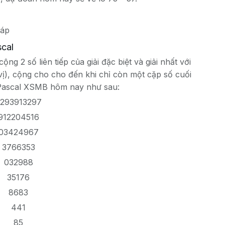
iáp
cal
ng 2 số liên tiếp của giải đặc biệt và giải nhất với
vị), cộng cho cho đến khi chỉ còn một cặp số cuối
Pascal XSMB hôm nay như sau:
293913297
912204516
03424967
3766353
032988
35176
8683
441
85