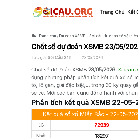
Trang Chủ
Kết 
Trang chủ
/
Dự đoán XSMB - Soi cầu dự đoán xổ số miề
Chốt số dự đoán XSMB 23/05/2026
Tác giả:
Soi Cầu 24h
23/05/2026
Chốt số dự đoán XSMB
23/05/2026
.
Soicau.
dụng phương pháp phân tích kết quả xổ số mi
tô, lô gan, giải đặc biệt,… trong 30 kỳ qua
sẽ về. Mời các bạn cùng đồng hành với chúng
Phân tích kết quả XSMB
22-05-
Kết quả sổ xố Miền Bắc – 22-05-20
72939
ĐB
13297
Nhất