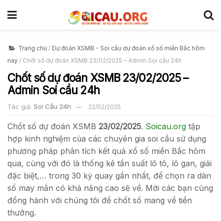
Trang chủ
/
Dự đoán XSMB - Soi cầu dự đoán xổ số miền Bắc hôm
nay
/
Chốt số dự đoán XSMB 23/02/2025 – Admin Soi cầu 24h
Chốt số dự đoán XSMB 23/02/2025 –
Admin Soi cầu 24h
Tác giả:
Soi Cầu 24h
22/02/2025
Chốt số dự đoán XSMB
23/02/2025
.
Soicau.org
tập
hợp kinh nghiệm của các chuyên gia soi cầu sử dụng
phương pháp phân tích kết quả xổ số miền Bắc hôm
qua, cùng với đó là thống kê tần suất lô tô, lô gan, giải
đặc biệt,… trong 30 kỳ quay gần nhất, để chọn ra dàn
số may mắn có khả năng cao sẽ về. Mời các bạn cùng
đồng hành với chúng tôi để chốt số mang về tiền
thưởng.