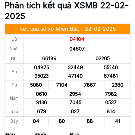
Phân tích kết quả XSMB
22-02-
2025
Kết quả sổ xố Miền Bắc – 22-02-2025
04104
ĐB
04607
Nhất
66189
02265
Nhì
04875
32449
55146
Ba
95023
47149
67481
5080
7104
7867
2380
Tư
0610
2954
7982
Năm
9136
7045
0537
679
627
814
Sáu
04
80
88
41
Bảy
Đầu
Đuôi
Đuô