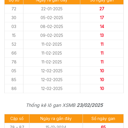
72
22-01-2025
27
30
05-02-2025
17
03
08-02-2025
14
15
09-02-2025
13
52
11-02-2025
11
66
11-02-2025
11
78
11-02-2025
11
05
12-02-2025
10
85
12-02-2025
10
86
12-02-2025
10
Thống kê lô gan XSMB
23/02/2025
Cặp số
Ngày ra gần đây
Số ngày gan
78 – 87
15-12-2024
65