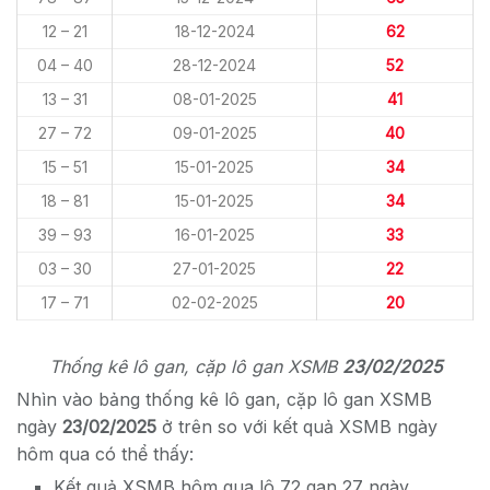
12 – 21
18-12-2024
62
04 – 40
28-12-2024
52
13 – 31
08-01-2025
41
27 – 72
09-01-2025
40
15 – 51
15-01-2025
34
18 – 81
15-01-2025
34
39 – 93
16-01-2025
33
03 – 30
27-01-2025
22
17 – 71
02-02-2025
20
Thống kê lô gan, cặp lô gan XSMB
23/02/2025
Nhìn vào bảng thống kê lô gan, cặp lô gan XSMB
ngày
23/02/2025
ở trên so với kết quả XSMB ngày
hôm qua có thể thấy:
Kết quả XSMB hôm qua lô 72 gan 27 ngày