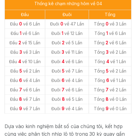
Thống kê chạm những hôm về 04
Đầu
Đuôi
Tổng
Đầu
0
về 6 Lần
Đuôi
0
về 47 Lần
Tổng
0
về 3 Lần
Đầu
1
về 6 Lần
Đuôi
1
về 12 Lần
Tổng
1
về 6 Lần
Đầu
2
về 15 Lần
Đuôi
2
về 5 Lần
Tổng
2
về 6 Lần
Đầu
3
về 3 Lần
Đuôi
3
về 11 Lần
Tổng
3
về 2 Lần
Đầu
4
về 10 Lần
Đuôi
4
về 6 Lần
Tổng
4
về 1 Lần
Đầu
5
về 2 Lần
Đuôi
5
về 7 Lần
Tổng
5
về 2 Lần
Đầu
6
về 4 Lần
Đuôi
6
về 4 Lần
Tổng
6
về 1 Lần
Đầu
7
về 6 Lần
Đuôi
7
về 6 Lần
Tổng
7
về 2 Lần
Đầu
8
về 7 Lần
Đuôi
8
về 5 Lần
Tổng
8
về 0 Lần
Đầu
9
về 7 Lần
Đuôi
9
về 4 Lần
Tổng
9
về 0 Lần
Dựa vào kinh nghiệm bắt số của chúng tôi, kết hợp
cùng việc phân tích nhịp lô tô trong 30 kỳ quay gần