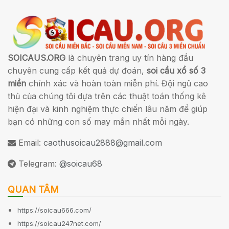
SOICAUS.ORG
là chuyên trang uy tín hàng đầu
chuyên cung cấp kết quả dự đoán,
soi cầu xổ số 3
miền
chính xác và hoàn toàn miễn phí. Đội ngũ cao
thủ của chúng tôi dựa trên các thuật toán thống kê
hiện đại và kinh nghiệm thực chiến lâu năm để giúp
bạn có những con số may mắn nhất mỗi ngày.
Email:
caothusoicau2888@gmail.com
Telegram:
@soicau68
QUAN TÂM
https://soicau666.com/
https://soicau247net.com/