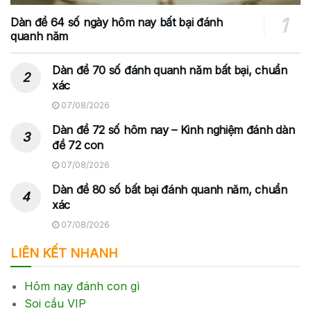
Dàn đề 64 số ngày hôm nay bất bại đánh
quanh năm
Dàn đề 70 số đánh quanh năm bất bại, chuẩn
xác
07/08/2026
Dàn đề 72 số hôm nay – Kinh nghiệm đánh dàn
đề 72 con
07/08/2026
Dàn đề 80 số bất bại đánh quanh năm, chuẩn
xác
07/08/2026
LIÊN KẾT NHANH
Hôm nay đánh con gì
Soi cầu VIP