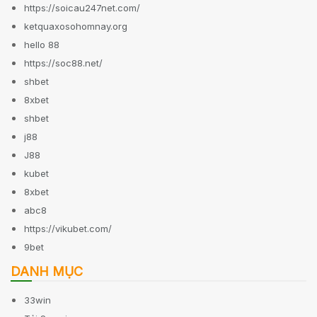
https://soicau247net.com/
ketquaxosohomnay.org
hello 88
https://soc88.net/
shbet
8xbet
shbet
j88
J88
kubet
8xbet
abc8
https://vikubet.com/
9bet
DANH MỤC
33win