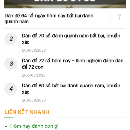
Dàn đề 64 số ngày hôm nay bất bại đánh
quanh năm
Dàn đề 70 số đánh quanh năm bất bại, chuẩn
xác
06/08/2026
Dàn đề 72 số hôm nay – Kinh nghiệm đánh dàn
đề 72 con
05/08/2026
Dàn đề 80 số bất bại đánh quanh năm, chuẩn
xác
06/08/2026
LIÊN KẾT NHANH
Hôm nay đánh con gì