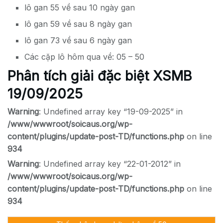
lô gan 55 về sau 10 ngày gan
lô gan 59 về sau 8 ngày gan
lô gan 73 về sau 6 ngày gan
Các cặp lô hôm qua về: 05 – 50
Phân tích giải đặc biệt XSMB
19/09/2025
Warning
: Undefined array key “19-09-2025” in
/www/wwwroot/soicaus.org/wp-
content/plugins/update-post-TD/functions.php
on line
934
Warning
: Undefined array key “22-01-2012” in
/www/wwwroot/soicaus.org/wp-
content/plugins/update-post-TD/functions.php
on line
934