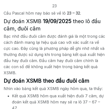
23
Cầu Pascal hôm nay báo sẽ về lô
23 – 32
.
Dự đoán XSMB
19/09/2025
theo lô đầu
câm, đuôi câm
Bạc nhớ đầu đuôi câm được đánh giá là một trong các
cách đánh mang lại hiệu quả cao với xác suất ra về
cực cao. Đây cũng là phương pháp dễ ghi nhớ nhất và
thường được sử dụng khi trong bảng kết quả xuất hiện
đầu hay đuôi câm. Đầu câm hay đuôi câm chính là
các con số đề không xuất hiện trong bảng kết quả
XSMB.
Dự đoán XSMB theo đầu đuôi câm
Nhìn vào bảng kết quả XSMB ngày hôm qua, ta thấy:
Kết quả XSMB hôm qua xuất hiện đuôi 7 câm, dự
đoán kết quả XSMB hôm nay sẽ ra lô 37 – 67 –
47.