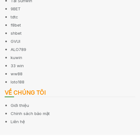
Tải Sunwin
9BET
tdtc
f8bet
shbet
GVUI
ALO789
kuwin
33 win
ww88
loto188
VỀ CHÚNG TÔI
Giới thiệu
Chính sách bảo mật
Liên hệ