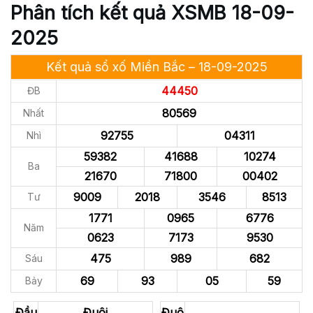
Phân tích kết quả XSMB
18-09-
2025
Kết quả sổ xố Miền Bắc – 18-09-2025
44450
ĐB
80569
Nhất
92755
04311
Nhì
59382
41688
10274
Ba
21670
71800
00402
9009
2018
3546
8513
Tư
1771
0965
6776
Năm
0623
7173
9530
475
989
682
Sáu
69
93
05
59
Bảy
Đầu
Đuôi
Đuô