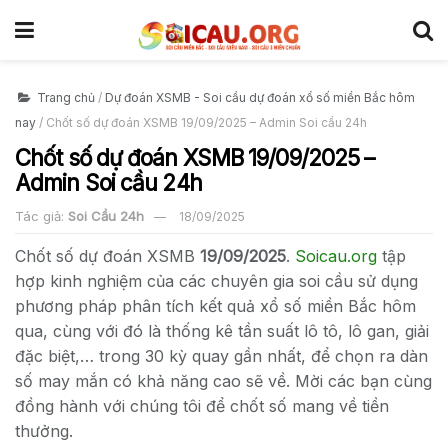
Trang chủ
/
Dự đoán XSMB - Soi cầu dự đoán xổ số miền Bắc hôm
nay
/
Chốt số dự đoán XSMB 19/09/2025 – Admin Soi cầu 24h
Chốt số dự đoán XSMB 19/09/2025 –
Admin Soi cầu 24h
Tác giả:
Soi Cầu 24h
18/09/2025
Chốt số dự đoán XSMB
19/09/2025
.
Soicau.org
tập
hợp kinh nghiệm của các chuyên gia soi cầu sử dụng
phương pháp phân tích kết quả xổ số miền Bắc hôm
qua, cùng với đó là thống kê tần suất lô tô, lô gan, giải
đặc biệt,… trong 30 kỳ quay gần nhất, để chọn ra dàn
số may mắn có khả năng cao sẽ về. Mời các bạn cùng
đồng hành với chúng tôi để chốt số mang về tiền
thưởng.