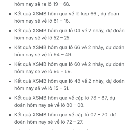
hôm nay sẽ ra lô 19 – 68.
Kết quả XSMB hôm qua về lô kép 66 , dự đoán
hôm nay sẽ về lô 81 – 18.
Kết quả XSMB hôm qua lô 04 về 2 nháy, dự đoán
hôm nay sẽ về lô 52 – 25.
Kết quả XSMB hôm qua lô 66 về 2 nháy, dự đoán
hôm nay sẽ về lô 94 – 49.
Kết quả XSMB hôm qua lô 60 về 2 nháy, dự đoán
hôm nay sẽ về lô 96 – 69.
Kết quả XSMB hôm qua lô 48 về 2 nháy, dự đoán
hôm nay sẽ về lô 15 – 51.
Kết quả XSMB hôm qua về cặp lô 78 – 87, dự
đoán hôm nay sẽ về lô 80 – 08.
Kết quả XSMB hôm qua về cặp lô 07 – 70, dự
đoán hôm nay sẽ về lô 72 – 27.