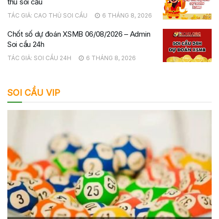
thủ soi cầu
TÁC GIẢ:
CAO THỦ SOI CẦU
6 THÁNG 8, 2026
Chốt số dự đoán XSMB 06/08/2026 – Admin
Soi cầu 24h
TÁC GIẢ:
SOI CẦU 24H
6 THÁNG 8, 2026
SOI CẦU VIP