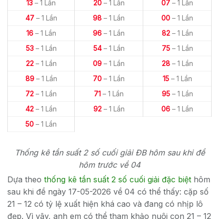
13
– 1 Lần
20
– 1 Lần
07
– 1 Lần
47
– 1 Lần
98
– 1 Lần
00
– 1 Lần
16
– 1 Lần
96
– 1 Lần
82
– 1 Lần
53
– 1 Lần
54
– 1 Lần
75
– 1 Lần
22
– 1 Lần
09
– 1 Lần
28
– 1 Lần
89
– 1 Lần
70
– 1 Lần
15
– 1 Lần
72
– 1 Lần
71
– 1 Lần
95
– 1 Lần
42
– 1 Lần
92
– 1 Lần
06
– 1 Lần
50
– 1 Lần
Thống kê tần suất 2 số cuối giải ĐB hôm sau khi đề
hôm trước về 04
Dựa theo
thống kê tần suất 2 số cuối giải đặc biệt
hôm
sau khi đề ngày
17-05-2026
về 04 có thể thấy: cặp số
21 – 12 có tỷ lệ xuất hiện khá cao và đang có nhịp lô
đẹp. Vì vậy, anh em có thể tham khảo nuôi con 21 – 12