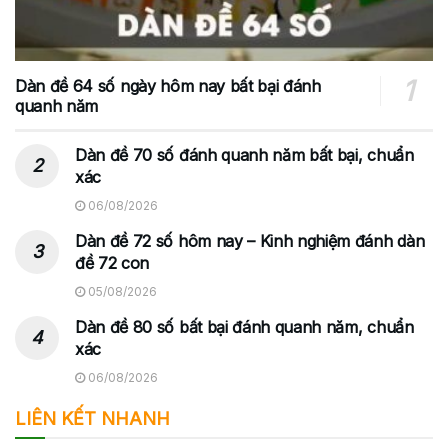
Dàn đề 64 số ngày hôm nay bất bại đánh
quanh năm
Dàn đề 70 số đánh quanh năm bất bại, chuẩn
xác
06/08/2026
Dàn đề 72 số hôm nay – Kinh nghiệm đánh dàn
đề 72 con
05/08/2026
Dàn đề 80 số bất bại đánh quanh năm, chuẩn
xác
06/08/2026
LIÊN KẾT NHANH