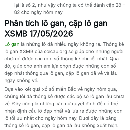
lại là số 2, như vậy chúng ta có thể đánh cặp 28 –
82 cho ngày hôm nay.
Phân tích lô gan, cặp lô gan
XSMB
17/05/2026
Lô gan
là những lô đã nhiều ngày không ra. Thống kê
lô gan XSMB của soicau.org sẽ giúp cho những người
chơi có được các con số thống kê chi tiết nhất. Qua
đó, giúp cho anh em lựa chọn được những con số
đẹp nhất thông qua lô gan, cặp lô gan đã về và lâu
ngày không về.
Dựa vào kết quả xổ số miền Bắc về ngày hôm qua,
chúng tôi đã thống kê được các bộ số lô gan lâu chưa
về. Đây cũng là những căn cứ quyết định để có thể
nhận định cầu lô đẹp nhất và lựa ra được những con
lô tối ưu nhất cho ngày hôm nay. Dưới đây là bảng
thống kê lô gan, cặp lô gan đã lâu không xuất hiện.