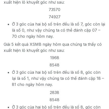
xuất hiện lô khuyết góc như sau:
73570
74927
Ở 3 góc của hai bộ số trên đều là số 7, góc còn lại
là số 0, như vậy chúng ta có thể đánh cặp 07 –
70 cho ngày hôm nay.
Giải 5 kết quả XSMB ngày hôm qua chúng ta thấy có
xuất hiện lô khuyết góc như sau:
1968
8548
Ở 3 góc của hai bộ số trên đều là số 8, góc còn
lại là số 1, như vậy chúng ta có thể đánh cặp 18 –
81 cho ngày hôm nay.
2838
8548
Ở 3 góc của hai bộ số trên đều là số 8, góc còn