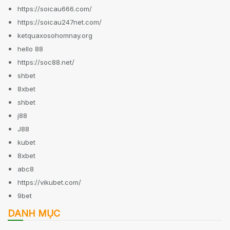
https://soicau666.com/
https://soicau247net.com/
ketquaxosohomnay.org
hello 88
https://soc88.net/
shbet
8xbet
shbet
j88
J88
kubet
8xbet
abc8
https://vikubet.com/
9bet
DANH MỤC