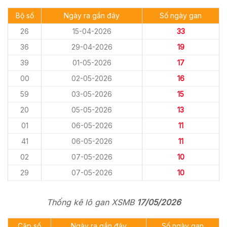
Bộ số
Ngày ra gần đây
Số ngày gan
26
15-04-2026
33
36
29-04-2026
19
39
01-05-2026
17
00
02-05-2026
16
59
03-05-2026
15
20
05-05-2026
13
01
06-05-2026
11
41
06-05-2026
11
02
07-05-2026
10
29
07-05-2026
10
Thống kê lô gan XSMB
17/05/2026
Cặp số
Ngày ra gần đây
Số ngày gan