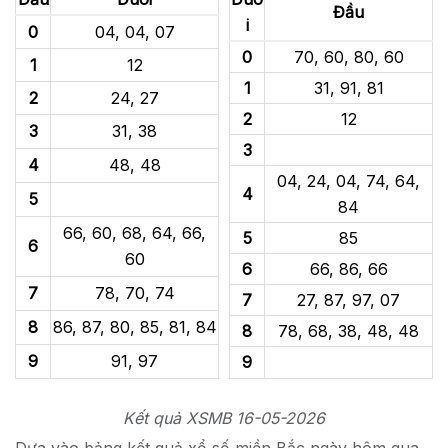
Đầu
i
0
04, 04, 07
0
70, 60, 80, 60
1
12
1
31, 91, 81
2
24, 27
2
12
3
31, 38
3
4
48, 48
04, 24, 04, 74, 64,
4
5
84
66, 60, 68, 64, 66,
5
85
6
60
6
66, 86, 66
7
78, 70, 74
7
27, 87, 97, 07
8
86, 87, 80, 85, 81, 84
8
78, 68, 38, 48, 48
9
91, 97
9
Kết quả XSMB
16-05-2026