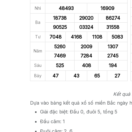
48493
16909
Nhì
18738
29020
86274
Ba
90525
03324
31558
7048
4168
1108
5083
Tư
5260
2009
1307
Năm
7469
7284
2745
525
408
194
Sáu
47
43
65
27
Bảy
Kết qu
Dựa vào bảng kết quả xổ số miền Bắc ngày h
Giải đặc biệt: Đầu 0, đuôi 5, tổng 5
Đầu câm: 1
Đuôi câm: 2, 6