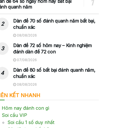
àn đề 64 số ngày hôm nay bất bại
ánh quanh năm
Dàn đề 70 số đánh quanh năm bất bại,
chuẩn xác
08/08/2026
Dàn đề 72 số hôm nay – Kinh nghiệm
đánh dàn đề 72 con
07/08/2026
Dàn đề 80 số bất bại đánh quanh năm,
chuẩn xác
08/08/2026
IÊN KẾT NHANH
Hôm nay đánh con gì
Soi cầu VIP
Soi cầu 1 số duy nhất