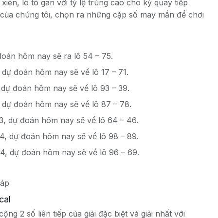
xiên, lô tô gan với tỷ lệ trúng cao cho kỳ quay tiếp
của chúng tôi, chọn ra những cặp số may mắn để chơi
đoán hôm nay sẽ ra lô 54 – 75.
dự đoán hôm nay sẽ về lô 17 – 71.
dự đoán hôm nay sẽ về lô 93 – 39.
dự đoán hôm nay sẽ về lô 87 – 78.
, dự đoán hôm nay sẽ về lô 64 – 46.
, dự đoán hôm nay sẽ về lô 98 – 89.
, dự đoán hôm nay sẽ về lô 96 – 69.
iáp
cal
ng 2 số liên tiếp của giải đặc biệt và giải nhất với