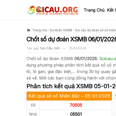
Trang Chủ
Kết 
Trang chủ
/
Dự đoán XSMB - Soi cầu dự đoán xổ số miề
Chốt số dự đoán XSMB 06/01/2026
Tác giả:
Soi Cầu 24h
05/01/2026
Chốt số dự đoán XSMB
06/01/2026
.
Soicau.
dụng phương pháp phân tích kết quả xổ số mi
tô, lô gan, giải đặc biệt,… trong 30 kỳ qua
sẽ về. Mời các bạn cùng đồng hành với chúng
Phân tích kết quả XSMB
05-01-
Kết quả sổ xố Miền Bắc – 05-01-2026
70505
ĐB
05501
Nhất