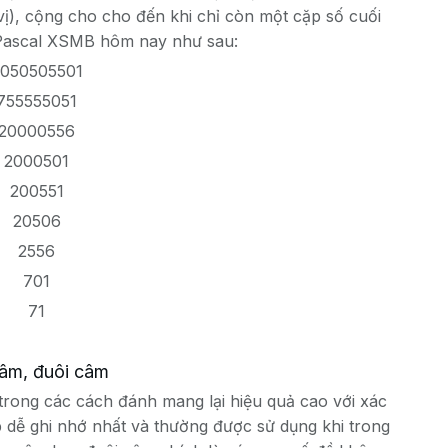
vị), cộng cho cho đến khi chỉ còn một cặp số cuối
Pascal XSMB hôm nay như sau:
050505501
755555051
20000556
2000501
200551
20506
2556
701
71
câm, đuôi câm
trong các cách đánh mang lại hiệu quả cao với xác
 dễ ghi nhớ nhất và thường được sử dụng khi trong