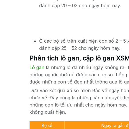
đánh cặp 20 – 02 cho ngày hôm nay.
Ở các bộ số trên xuất hiện con số 2 – 5
đánh cặp 25 – 52 cho ngày hôm nay.
Phân tích lô gan, cặp lô gan X
Lô gan
là những lô đã nhiều ngày không ra. 
những người chơi có được các con số thống k
được những con số đẹp nhất thông qua lô gan
Dựa vào kết quả xổ số miền Bắc về ngày hôm
chưa về. Đây cũng là những căn cứ quyết địn
những con lô tối ưu nhất cho ngày hôm nay. 
không xuất hiện.
Bộ số
Ngày ra gần đ