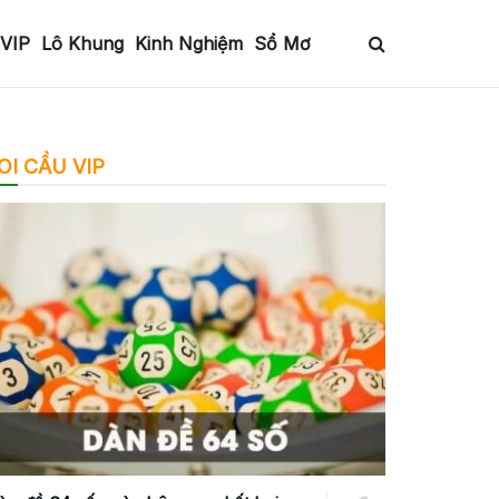
 VIP
Lô Khung
Kinh Nghiệm
Sổ Mơ
OI CẦU VIP