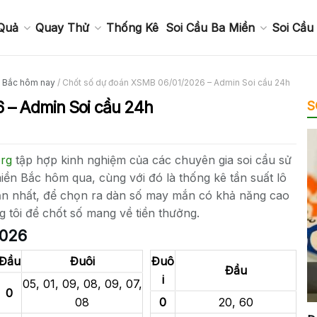
Quả
Quay Thử
Thống Kê
Soi Cầu Ba Miền
Soi Cầu
n Bắc hôm nay
/
Chốt số dự đoán XSMB 06/01/2026 – Admin Soi cầu 24h
 – Admin Soi cầu 24h
S
org
tập hợp kinh nghiệm của các chuyên gia soi cầu sử
ền Bắc hôm qua, cùng với đó là thống kê tần suất lô
y gần nhất, để chọn ra dàn số may mắn có khả năng cao
 tôi để chốt số mang về tiền thưởng.
2026
Đầu
Đuôi
Đuô
Đầu
i
05, 01, 09, 08, 09, 07,
0
08
0
20, 60