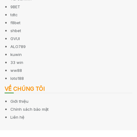
9BET
tdtc
f8bet
shbet
GVUI
ALO789
kuwin
33 win
ww88
loto188
VỀ CHÚNG TÔI
Giới thiệu
Chính sách bảo mật
Liên hệ