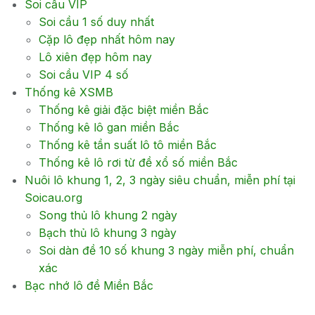
Soi cầu VIP
Soi cầu 1 số duy nhất
Cặp lô đẹp nhất hôm nay
Lô xiên đẹp hôm nay
Soi cầu VIP 4 số
Thống kê XSMB
Thống kê giải đặc biệt miền Bắc
Thống kê lô gan miền Bắc
Thống kê tần suất lô tô miền Bắc
Thống kê lô rơi từ đề xổ số miền Bắc
Nuôi lô khung 1, 2, 3 ngày siêu chuẩn, miễn phí tại
Soicau.org
Song thủ lô khung 2 ngày
Bạch thủ lô khung 3 ngày
Soi dàn đề 10 số khung 3 ngày miễn phí, chuẩn
xác
Bạc nhớ lô đề Miền Bắc