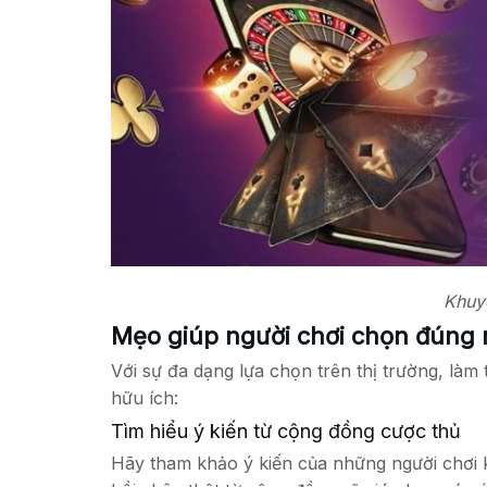
Khuy
Mẹo giúp người chơi chọn đúng 
Với sự đa dạng lựa chọn trên thị trường, làm
hữu ích:
Tìm hiểu ý kiến từ cộng đồng cược thủ
Hãy tham khảo ý kiến của những người chơi 