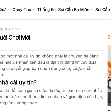
Quả
Quay Thử
Thống Kê
Soi Cầu Ba Miền
Soi Cầu
gười Chơi Mới
ười Chơi Mới
S
được một nhà cái uy tín không phải là chuyện dễ dàng,
ế nào để nhận biết đâu là địa chỉ đáng tin cậy giữa
ng bí quyết giúp bạn chọn đúng cổng cược chất
ẫn.
hà cái uy tín?
a chỉ để tham gia cá cược là đủ, thì bạn nên cân nhắc
 an toàn cho thông tin cá nhân và giao dịch của bạn,
ong từng vòng cược.