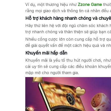
Ví dụ, một thương hiệu như
Zzone Game
thườ
rằng mọi giao dịch và thông tin cá nhân đều a
Hỗ trợ khách hàng nhanh chóng và chuyê
Hãy thử liên hệ với đội ngũ chăm sóc khách
trợ nhanh chóng và thân thiện sẽ giúp bạn c
Nhiều cổng cược lớn còn cung cấp hỗ trợ qua
để giải quyết vấn đề một cách hiệu quả và n
Khuyến mãi hấp dẫn
Khuyến mãi là yếu tố thu hút người chơi, nh
cái uy tín sẽ cung cấp các điều khoản khuyế
mập mờ cho người tham gia.