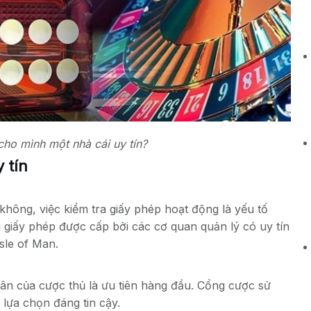
cho mình một nhà cái uy tín?
 tín
không, việc kiểm tra giấy phép hoạt động là yếu tố
u giấy phép được cấp bởi các cơ quan quản lý có uy tín
sle of Man.
nhân của cược thủ là ưu tiên hàng đầu. Cổng cược sử
lựa chọn đáng tin cậy.