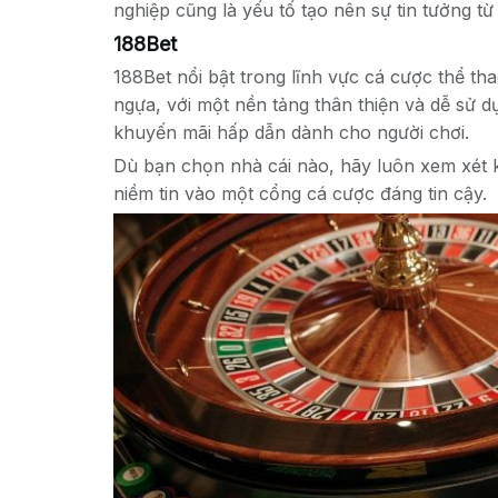
nghiệp cũng là yếu tố tạo nên sự tin tưởng từ
188Bet
188Bet nổi bật trong lĩnh vực cá cược thể th
ngựa, với một nền tảng thân thiện và dễ sử 
khuyến mãi hấp dẫn dành cho người chơi.
Dù bạn chọn nhà cái nào, hãy luôn xem xét 
niềm tin vào một cổng cá cược đáng tin cậy.