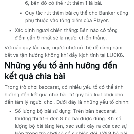
6, bên đó có thể rút thêm 1 lá bài.
Quy tắc rút thêm bài cụ thể cho Banker cũng
phụ thuộc vào tổng điểm của Player.
Xác định người chiến thắng
: Bên nào có tổng
điểm gần 9 nhất sẽ là người chiến thắng.
Với các quy tắc này, người chơi có thể dễ dàng nắm
bắt và tận hưởng không khí đầy kịch tính tại LUCK8.
Những yếu tố ảnh hưởng đến
kết quả chia bài
Trong trò chơi baccarat, có nhiều yếu tố có thể ảnh
hưởng đến kết quả chia bài, từ quy tắc luật chơi cho
đến tâm lý người chơi. Dưới đây là những yếu tố chính:
Số lượng bộ bài sử dụng
: Trên bàn baccarat,
thường thì từ 6 đến 8 bộ bài được dùng. Khi số
lượng bộ bài tăng lên, xác suất xảy ra của các sự
kiện trong trò chơi sẽ có sự biến đổi. Với 8 bộ bài,