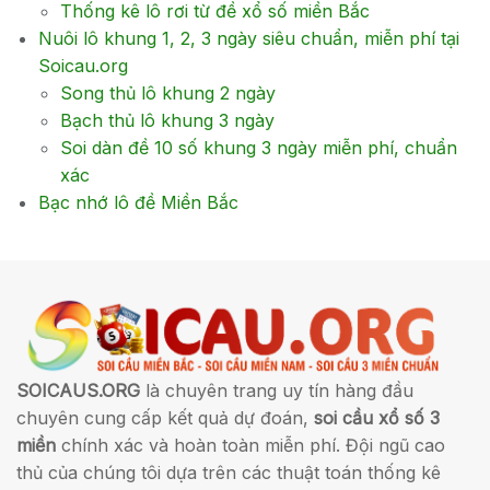
Thống kê lô rơi từ đề xổ số miền Bắc
Nuôi lô khung 1, 2, 3 ngày siêu chuẩn, miễn phí tại
Soicau.org
Song thủ lô khung 2 ngày
Bạch thủ lô khung 3 ngày
Soi dàn đề 10 số khung 3 ngày miễn phí, chuẩn
xác
Bạc nhớ lô đề Miền Bắc
SOICAUS.ORG
là chuyên trang uy tín hàng đầu
chuyên cung cấp kết quả dự đoán,
soi cầu xổ số 3
miền
chính xác và hoàn toàn miễn phí. Đội ngũ cao
thủ của chúng tôi dựa trên các thuật toán thống kê