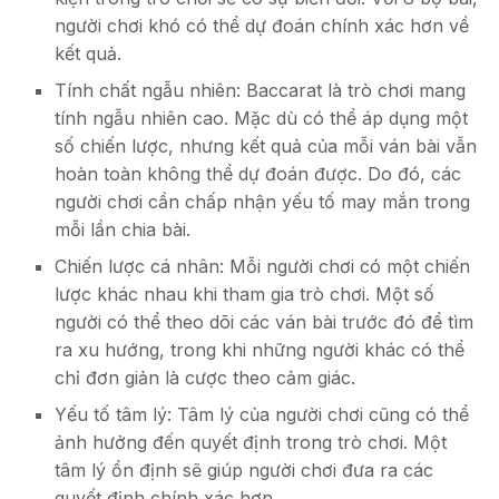
người chơi khó có thể dự đoán chính xác hơn về
kết quả.
Tính chất ngẫu nhiên
: Baccarat là trò chơi mang
tính ngẫu nhiên cao. Mặc dù có thể áp dụng một
số chiến lược, nhưng kết quả của mỗi ván bài vẫn
hoàn toàn không thể dự đoán được. Do đó, các
người chơi cần chấp nhận yếu tố may mắn trong
mỗi lần chia bài.
Chiến lược cá nhân
: Mỗi người chơi có một chiến
lược khác nhau khi tham gia trò chơi. Một số
người có thể theo dõi các ván bài trước đó để tìm
ra xu hướng, trong khi những người khác có thể
chỉ đơn giản là cược theo cảm giác.
Yếu tố tâm lý
: Tâm lý của người chơi cũng có thể
ảnh hưởng đến quyết định trong trò chơi. Một
tâm lý ổn định sẽ giúp người chơi đưa ra các
quyết định chính xác hơn.