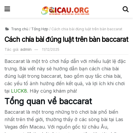
Trang chủ
/
Tổng Hợp
/
Cách chia bài đúng luật trên bàn baccarat
Cách chia bài đúng luật trên bàn baccarat
Tác giả:
admin
11/12/2025
Baccarat là một trò chơi hấp dẫn với nhiều luật lệ đặc
trưng. Bài viết này sẽ hướng dẫn bạn cách chia bài
đúng luật trong baccarat, bao gồm quy tắc chia bài,
các yếu tố ảnh hưởng đến kết quả, và lợi ích khi chơi
tại
LUCK8
. Hãy cùng khám phá!
Tổng quan về baccarat
Baccarat là một trong những trò chơi bài phổ biến
nhất trên thế giới, thường thấy ở các sòng bài tại Las
Vegas đến Macau. Với nguồn gốc từ châu Âu,