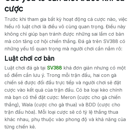
cược
Trước khi tham gia bất kỳ hoạt động cá cược nào, việc
hiểu rõ luật chơi là điều vô cùng quan trọng. Điều này
không chỉ giúp bạn tránh được những sai lầm cơ bản
mà còn tăng cơ hội chiến thắng. Đá gà trên SV388 có
những yếu tố quan trọng mà người chơi cần nắm rõ:
Luật chơi cơ bản
Luật chơi đá gà tại
SV388
khá đơn giản nhưng có một
số điểm cần lưu ý. Trong mỗi trận đấu, hai con gà
chiến sẽ được đối đầu trực tiếp và người chơi sẽ đặt
cược vào kết quả của trận đấu. Có ba loại kèo chính
mà bạn có thể đặt cược: Meron (cược cho gà chiến
thắng), Wala (cược cho gà thua) và BDD (cược cho
trận đấu hòa). Mỗi loại cược sẽ có tỷ lệ thắng thua
khác nhau, phụ thuộc vào phong độ và khả năng của
từng chiến kê​.