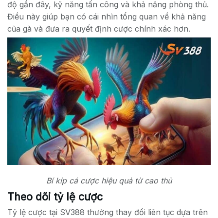
độ gần đây, kỹ năng tấn công và khả năng phòng thủ.
Điều này giúp bạn có cái nhìn tổng quan về khả năng
của gà và đưa ra quyết định cược chính xác hơn​.
Bí kíp cá cược hiệu quả từ cao thủ
Theo dõi tỷ lệ cược
Tỷ lệ cược tại SV388 thường thay đổi liên tục dựa trên