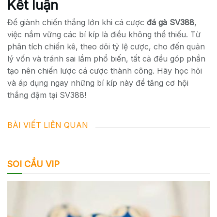
Kết luận
Để giành chiến thắng lớn khi cá cược
đá gà SV388
,
việc nắm vững các bí kíp là điều không thể thiếu. Từ
phân tích chiến kê, theo dõi tỷ lệ cược, cho đến quản
lý vốn và tránh sai lầm phổ biến, tất cả đều góp phần
tạo nên chiến lược cá cược thành công. Hãy học hỏi
và áp dụng ngay những bí kíp này để tăng cơ hội
thắng đậm tại SV388!
BÀI VIẾT LIÊN QUAN
SOI CẦU VIP