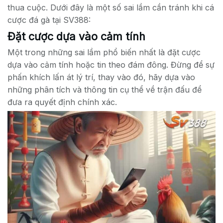
thua cuộc. Dưới đây là một số sai lầm cần tránh khi cá
cược đá gà tại SV388:
Đặt cược dựa vào cảm tính
Một trong những sai lầm phổ biến nhất là đặt cược
dựa vào cảm tính hoặc tin theo đám đông. Đừng để sự
phấn khích lấn át lý trí, thay vào đó, hãy dựa vào
những phân tích và thông tin cụ thể về trận đấu để
đưa ra quyết định chính xác​.