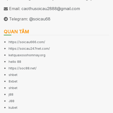
Email:
caothusoicau2888@gmail.com
Telegram:
@soicau68
QUAN TÂM
https://soicau666.com/
https://soicau247net.com/
ketquaxosohomnay.org
hello 88
https://soc88.net/
shbet
8xbet
shbet
j88
J88
kubet