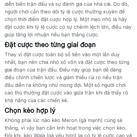
diễn biến trận đấu và sự đánh giá của nhà cái. Do đó,
người chơi cần theo dõi tỷ lệ cược thường xuyên để
chọn thời điểm đặt cược hợp lý. Một mẹo nhỏ là hãy
đặt cược khi tỷ lệ cược có sự chênh lệch lớn, điều này
giúp tăng lợi nhuận nếu bạn thắng cược​.
Đặt cược theo từng giai đoạn
Thay vì đặt cược toàn bộ số tiền vào một lần duy
nhất, bạn nên chia nhỏ số vốn và đặt cược theo từng
giai đoạn của trận đấu. Điều này giúp bạn dễ dàng
điều chỉnh chiến lược và giảm thiểu rủi ro nếu trận
đấu diễn ra không như mong đợi. Một số người chơi
cao thủ thường đặt cược vào giữa trận khi đã thấy rõ
khả năng của các chiến kê​.
Chọn kèo hợp lý
Không phải lúc nào kèo Meron (gà mạnh) cũng sẽ
thắng, vì vậy bạn cần linh hoạt trong việc chọn kèo.
Đôi khi, kèo Wala (gà yếu hơn) lại có tỷ lệ cược cao và