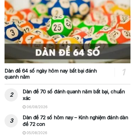
Dàn đề 64 số ngày hôm nay bất bại đánh
quanh năm
Dàn đề 70 số đánh quanh năm bất bại, chuẩn
xác
06/08/2026
Dàn đề 72 số hôm nay – Kinh nghiệm đánh dàn
đề 72 con
05/08/2026