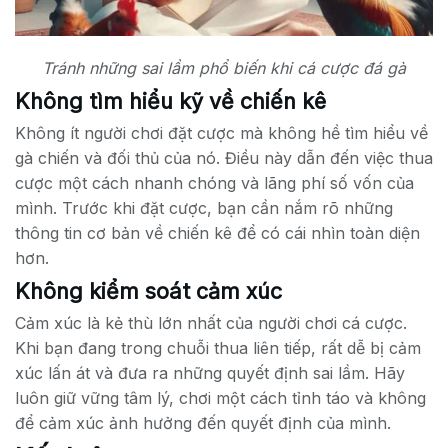
Tránh những sai lầm phổ biến khi cá cược đá gà
Không tìm hiểu kỹ về chiến kê
Không ít người chơi đặt cược mà không hề tìm hiểu về
gà chiến và đối thủ của nó. Điều này dẫn đến việc thua
cược một cách nhanh chóng và lãng phí số vốn của
mình. Trước khi đặt cược, bạn cần nắm rõ những
thông tin cơ bản về chiến kê để có cái nhìn toàn diện
hơn​.
Không kiểm soát cảm xúc
Cảm xúc là kẻ thù lớn nhất của người chơi cá cược.
Khi bạn đang trong chuỗi thua liên tiếp, rất dễ bị cảm
xúc lấn át và đưa ra những quyết định sai lầm. Hãy
luôn giữ vững tâm lý, chơi một cách tỉnh táo và không
để cảm xúc ảnh hưởng đến quyết định của mình​.