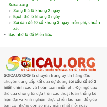
Soicau.org
Song thủ lô khung 2 ngày
Bạch thủ lô khung 3 ngày
Soi dàn đề 10 số khung 3 ngày miễn phí, chuẩn
xác
Bạc nhớ lô đề Miền Bắc
SOICAUS.ORG
là chuyên trang uy tín hàng đầu
chuyên cung cấp kết quả dự đoán,
soi cầu xổ số 3
miền
chính xác và hoàn toàn miễn phí. Đội ngũ cao
thủ của chúng tôi dựa trên các thuật toán thống kê
hiện đại và kinh nghiệm thực chiến lâu năm để giúp
bạn có những con số may mắn nhất mỗi ngày.