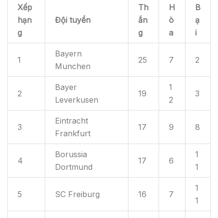
Xếp
Th
H
B
hạn
Đội tuyển
ắn
ò
ạ
g
g
a
i
Bayern
1
25
7
2
Munchen
Bayer
1
2
19
3
Leverkusen
2
Eintracht
3
17
9
8
Frankfurt
Borussia
1
4
17
6
Dortmund
1
1
5
SC Freiburg
16
7
1