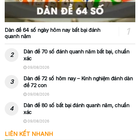
Dàn đề 64 số ngày hôm nay bất bại đánh
quanh năm
Dàn đề 70 số đánh quanh năm bất bại, chuẩn
xác
09/08/2026
Dàn đề 72 số hôm nay – Kinh nghiệm đánh dàn
đề 72 con
09/08/2026
Dàn đề 80 số bất bại đánh quanh năm, chuẩn
xác
09/08/2026
LIÊN KẾT NHANH