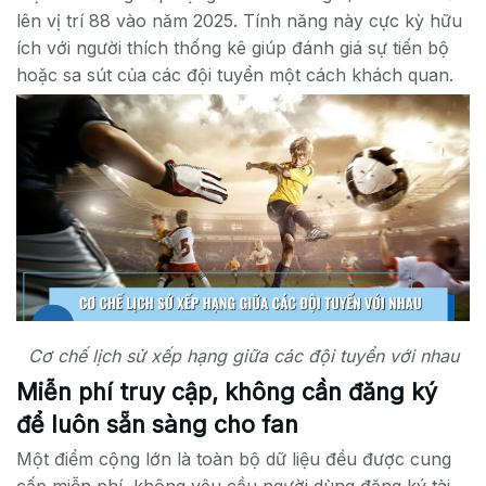
lên vị trí 88 vào năm 2025. Tính năng này cực kỳ hữu
ích với người thích thống kê giúp đánh giá sự tiến bộ
hoặc sa sút của các đội tuyển một cách khách quan.
Cơ chế lịch sử xếp hạng giữa các đội tuyển với nhau
Miễn phí truy cập, không cần đăng ký
để luôn sẵn sàng cho fan
Một điểm cộng lớn là toàn bộ dữ liệu đều được cung