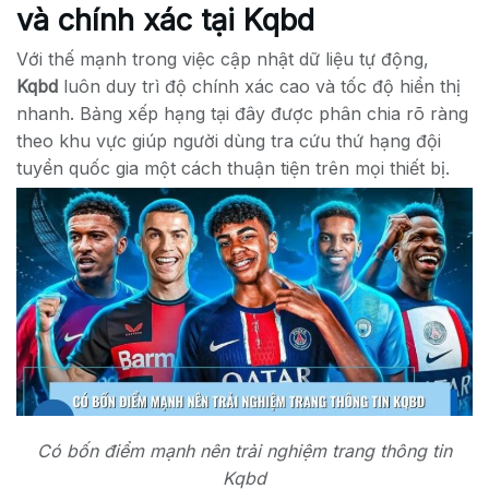
và chính xác tại Kqbd
Với thế mạnh trong việc cập nhật dữ liệu tự động,
Kqbd
luôn duy trì độ chính xác cao và tốc độ hiển thị
nhanh. Bảng xếp hạng tại đây được phân chia rõ ràng
theo khu vực giúp người dùng tra cứu thứ hạng đội
tuyển quốc gia một cách thuận tiện trên mọi thiết bị.
Có bốn điểm mạnh nên trải nghiệm trang thông tin
Kqbd