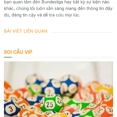
bạn quan tâm đến Bundesliga hay bất kỳ sự kiện nào
khác, chúng tôi luôn sẵn sàng mang đến thông tin đầy
đủ, đáng tin cậy và dễ tra cứu mọi lúc.
BÀI VIẾT LIÊN QUAN
SOI CẦU VIP