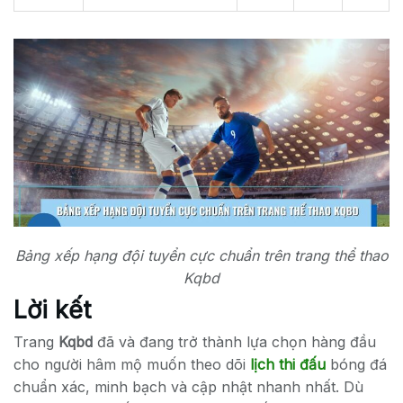
Bảng xếp hạng đội tuyển cực chuẩn trên trang thể thao
Kqbd
Lời kết
Trang
Kqbd
đã và đang trở thành lựa chọn hàng đầu
cho người hâm mộ muốn theo dõi
lịch thi đấu
bóng đá
chuẩn xác, minh bạch và cập nhật nhanh nhất. Dù