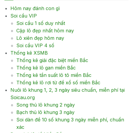
Hôm nay đánh con gì
Soi cầu VIP
Soi cầu 1 số duy nhất
Cặp lô đẹp nhất hôm nay
Lô xiên đẹp hôm nay
Soi cầu VIP 4 số
Thống kê XSMB
Thống kê giải đặc biệt miền Bắc
Thống kê lô gan miền Bắc
Thống kê tần suất lô tô miền Bắc
Thống kê lô rơi từ đề xổ số miền Bắc
Nuôi lô khung 1, 2, 3 ngày siêu chuẩn, miễn phí tại
Soicau.org
Song thủ lô khung 2 ngày
Bạch thủ lô khung 3 ngày
Soi dàn đề 10 số khung 3 ngày miễn phí, chuẩn
xác